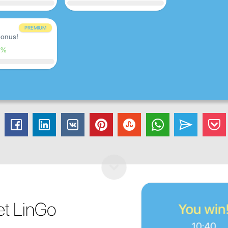
PREMIUM
onus!
0%
met LinGo