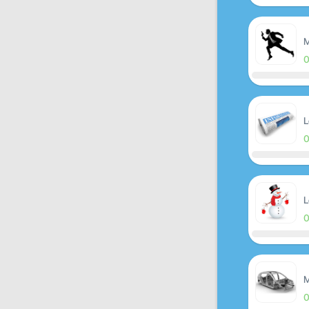
M
L
L
M