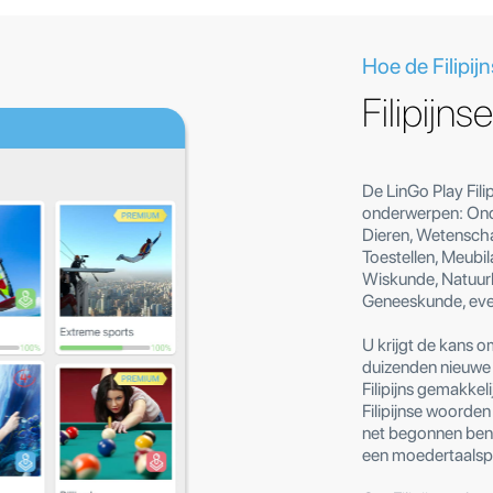
Hoe de Filipijn
Filipijns
De LinGo Play Fil
onderwerpen: Onde
Dieren, Wetenscha
Toestellen, Meubi
Wiskunde, Natuurk
Geneeskunde, even
U krijgt de kans o
duizenden nieuwe 
Filipijns gemakkel
Filipijnse woorde
net begonnen bent 
een moedertaalsp