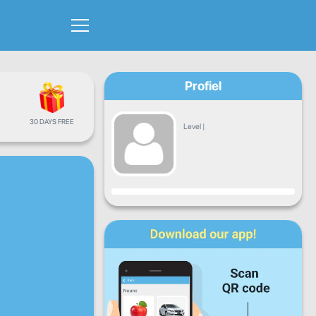
Profiel
30 DAYS FREE
Level
|
Vooruitgang
Ma
Di
Wo
Do