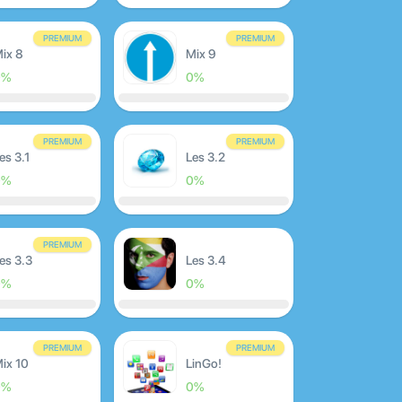
PREMIUM
PREMIUM
ix 8
Mix 9
0%
0%
PREMIUM
PREMIUM
es 3.1
Les 3.2
0%
0%
PREMIUM
es 3.3
Les 3.4
0%
0%
PREMIUM
PREMIUM
ix 10
LinGo!
0%
0%