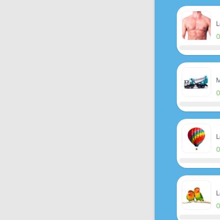
L
M
L
L