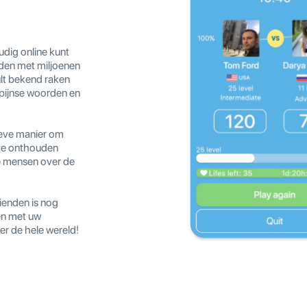
udig online kunt
uden met miljoenen
ult bekend raken
pijnse woorden en
tieve manier om
 te onthouden
e mensen over de
rienden is nog
en met uw
er de hele wereld!