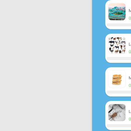
M
L
M
L