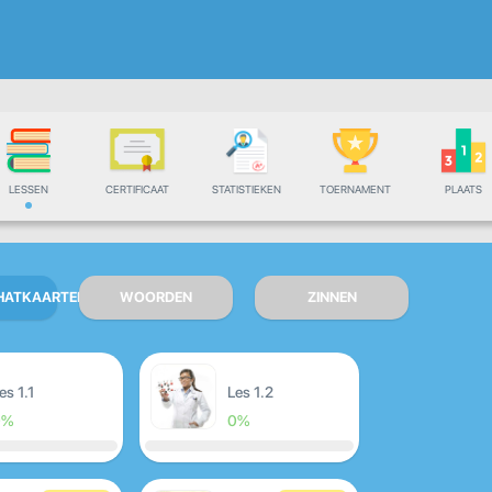
LESSEN
CERTIFICAAT
STATISTIEKEN
TOERNAMENT
PLAATS
ATKAARTEN
WOORDEN
ZINNEN
es 1.1
Les 1.2
0%
0%