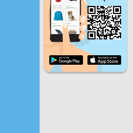
Vr
Za
Zo
Dagelijkse vooruitgang
Maandelijkse voortgang
Certificaat
Totale vooruitgang