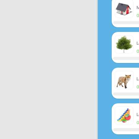
M
L
L
L