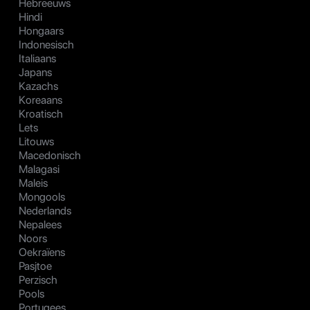
Hebreeuws
Hindi
Hongaars
Indonesisch
Italiaans
Japans
Kazachs
Koreaans
Kroatisch
Lets
Litouws
Macedonisch
Malagasi
Maleis
Mongools
Nederlands
Nepalees
Noors
Oekraïens
Pasjtoe
Perzisch
Pools
Portugees