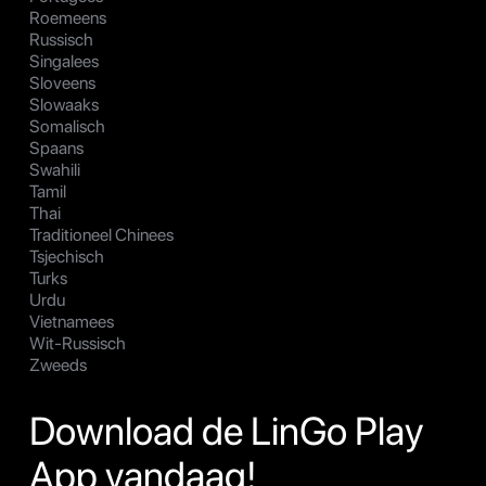
Roemeens
Russisch
Singalees
Sloveens
Slowaaks
Somalisch
Spaans
Swahili
Tamil
Thai
Traditioneel Chinees
Tsjechisch
Turks
Urdu
Vietnamees
Wit-Russisch
Zweeds
Download de LinGo Play
App vandaag!