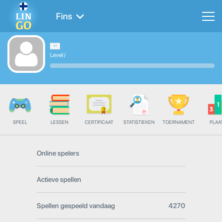
Fins
Level
/
SPEEL
LESSEN
CERTIFICAAT
STATISTIEKEN
TOERNAMENT
PLAA
Online spelers
Actieve spellen
Spellen gespeeld vandaag
4270