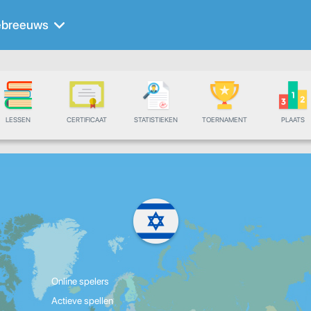
ebreeuws
LESSEN
CERTIFICAAT
STATISTIEKEN
TOERNAMENT
PLAATS
Online spelers
Actieve spellen