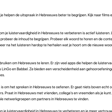
 je helpen de uitspraak in Hebreeuws beter te begrijpen. Kijk naar film
m je luistervaardigheid in Hebreeuws te verbeteren is actief luisteren. L
probeer de inhoud te begrijpen. Probeer elk woord te horen en de conte
beer na het luisteren hardop te herhalen wat je hoort om de nieuwe wo
bruiken om Hebreeuws te leren. Er zijn veel apps die helpen de luisterva
s LinGo en Babbel. Ze bieden een verscheidenheid aan gehooroefening
ees.
n is om het spreken in Hebreeuws te oefenen. Er gaat niets boven echt
. Praat in Hebreeuws met vrienden, collega's en vreemden als je kunt. 
ciale netwerkgroepen om partners in Hebreeuws te vinden.
en je luistervaardigheid in Hebreeuws te verbeteren en je meer vertrouw