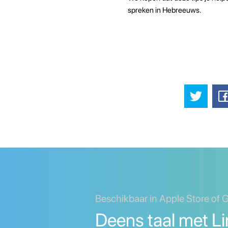
spreken in Hebreeuws.
Beschikbaar in Apple Store of 
Deens taal met Li