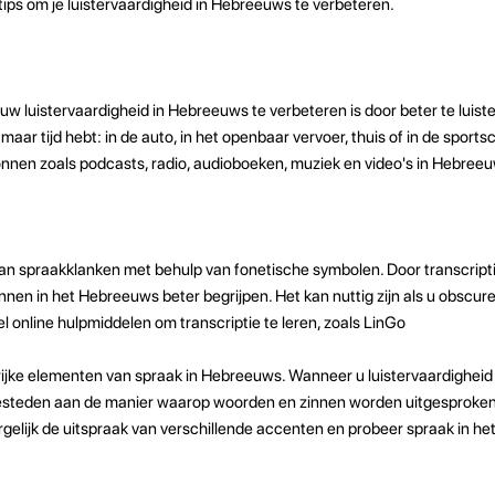
 tips om je luistervaardigheid in Hebreeuws te verbeteren.
 luistervaardigheid in Hebreeuws te verbeteren is door beter te luiste
ar tijd hebt: in de auto, in het openbaar vervoer, thuis of in de sports
ronnen zoals podcasts, radio, audioboeken, muziek en video's in Hebree
van spraakklanken met behulp van fonetische symbolen. Door transcriptie
nen in het Hebreeuws beter begrijpen. Het kan nuttig zijn als u obscure
l online hulpmiddelen om transcriptie te leren, zoals LinGo
grijke elementen van spraak in Hebreeuws. Wanneer u luistervaardighei
besteden aan de manier waarop woorden en zinnen worden uitgesproke
gelijk de uitspraak van verschillende accenten en probeer spraak in h