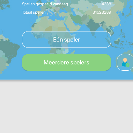
Spellen gespeeld vandaag
4338
Totaal spellen
31528289
Eén speler
Meerdere spelers