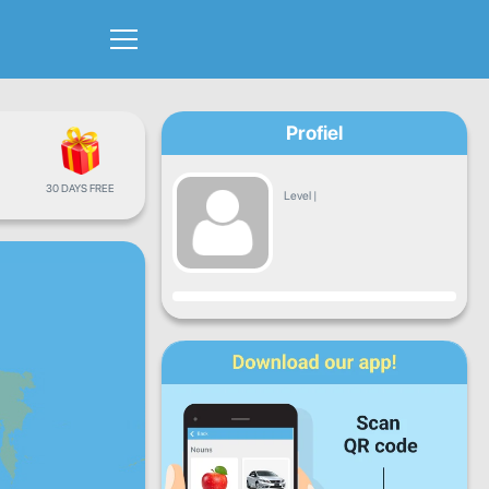
Profiel
30 DAYS FREE
Level
|
Vooruitgang
Ma
Di
Wo
Do