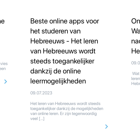
ne
Beste online apps voor
On
het studeren van
Wa
Hebreeuws - Het leren
na
van Hebreeuws wordt
He
steeds toegankelijker
09.
dvies
een
dankzij de online
Wat 
lere
leermogelijkheden
Hebr
09.07.2023
Het leren van Hebreeuws wordt steeds
toegankelijker dankzij de mogelijkheden
van online leren. Er zijn tegenwoordig
veel […]