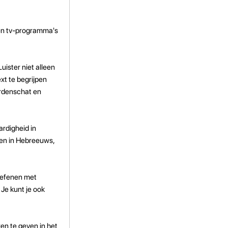
s en tv-programma's
uister niet alleen
xt te begrijpen
ordenschat en
ardigheid in
en in Hebreeuws,
 oefenen met
Je kunt je ook
en te geven in het