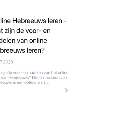
line Hebreeuws leren -
t zijn de voor- en
delen van online
breeuws leren?
07.2023
zijn de voor- en nadelen van het online
n van Hebreeuws? Het online leren van
eeuws is een optie die s […]