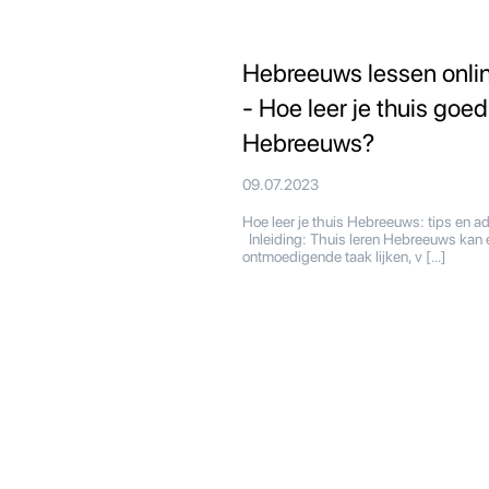
Hebreeuws lessen onli
- Hoe leer je thuis goed
Hebreeuws?
09.07.2023
Hoe leer je thuis Hebreeuws: tips en a
Inleiding: Thuis leren Hebreeuws kan 
ontmoedigende taak lijken, v […]