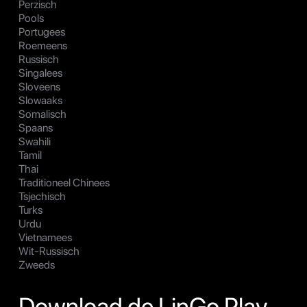
Perzisch
Pools
Portugees
Roemeens
Russisch
Singalees
Sloveens
Slowaaks
Somalisch
Spaans
Swahili
Tamil
Thai
Traditioneel Chinees
Tsjechisch
Turks
Urdu
Vietnamees
Wit-Russisch
Zweeds
Download de LinGo Play