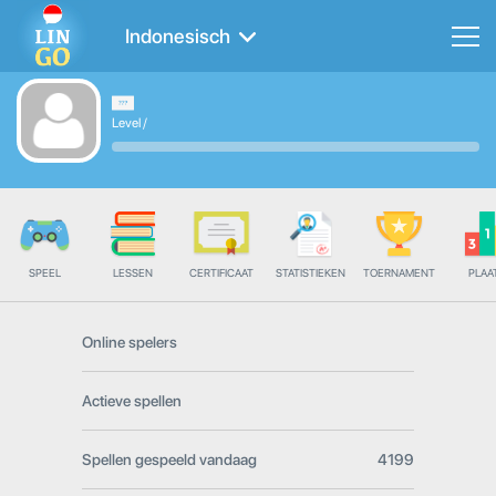
Indonesisch
Level
/
SPEEL
LESSEN
CERTIFICAAT
STATISTIEKEN
TOERNAMENT
PLAA
Online spelers
Actieve spellen
Spellen gespeeld vandaag
4199