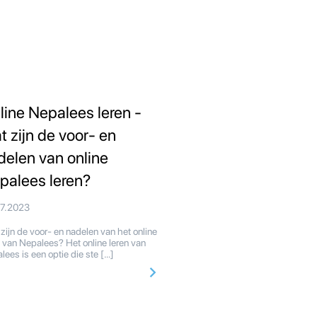
line Nepalees leren -
t zijn de voor- en
delen van online
palees leren?
07.2023
zijn de voor- en nadelen van het online
n van Nepalees? Het online leren van
lees is een optie die ste […]