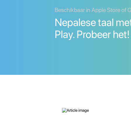
Beschikbaar in Apple Store of 
Nepalese taal me
Play. Probeer het!