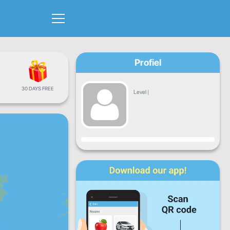
Profiel
30 DAYS FREE
Level
|
Vooruitgang
Ma
Di
Wo
Do