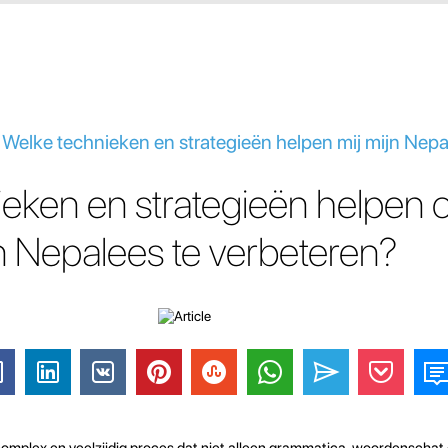
 Welke technieken en strategieën helpen mij mijn Nepa
ieken en strategieën helpen
n Nepalees te verbeteren?
complex en veelzijdig proces dat niet alleen grammatica, woordenschat