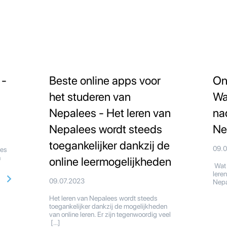
 -
Beste online apps voor
On
het studeren van
Wa
Nepalees - Het leren van
na
Nepalees wordt steeds
Ne
toegankelijker dankzij de
09.
vies
n
online leermogelijkheden
Wat 
lere
09.07.2023
Nepa
Het leren van Nepalees wordt steeds
toegankelijker dankzij de mogelijkheden
van online leren. Er zijn tegenwoordig veel
[…]