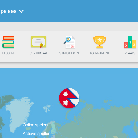
palees
LESSEN
CERTIFICAAT
STATISTIEKEN
TOERNAMENT
PLAATS
Online spelers
Actieve spellen