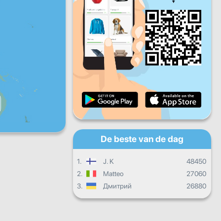
Vr
Za
Zo
Dagelijkse vooruitgang
Maandelijkse voortgang
Certificaat
Totale vooruitgang
De beste van de dag
1.
J. K
48450
2.
Matteo
27060
3.
Дмитрий
26880