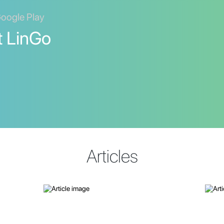
Google Play
t LinGo
Articles