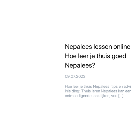
Nepalees lessen online
Hoe leer je thuis goed
Nepalees?
09.07.2023
Hoe leer je thuis Nepalees: tips en ad
Inleiding: Thuis leren Nepalees kan ee
ontmoedigende taak lijken, voo […]