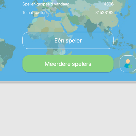
Spellen gespeeld vandaag
4306
Totaal spellen
31528182
Eén speler
Meerdere spelers