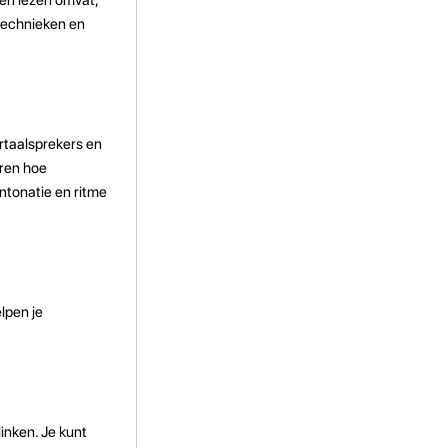
technieken en
rtaalsprekers en
oren hoe
ntonatie en ritme
lpen je
inken. Je kunt