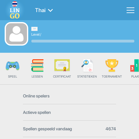
Thai
Level
/
SPEEL
LESSEN
CERTIFICAAT
STATISTIEKEN
TOERNAMENT
PLAA
Online spelers
Actieve spellen
Spellen gespeeld vandaag
4674