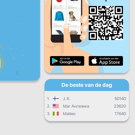
Vr
Za
Zo
Dagelijkse vooruitgang
Maandelijkse voortgang
Certificaat
Totale vooruitgang
De beste van de dag
1.
J. K
50140
2.
Маг Ангелика
23620
3.
Matteo
17640