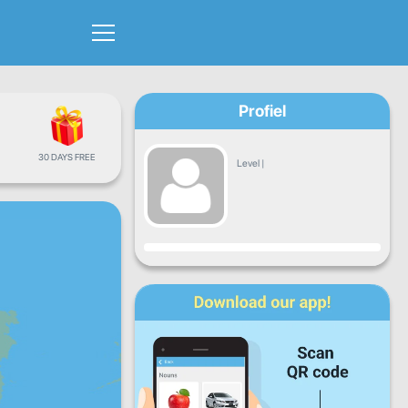
Profiel
30 DAYS FREE
Level
|
Vooruitgang
Ma
Di
Wo
Do