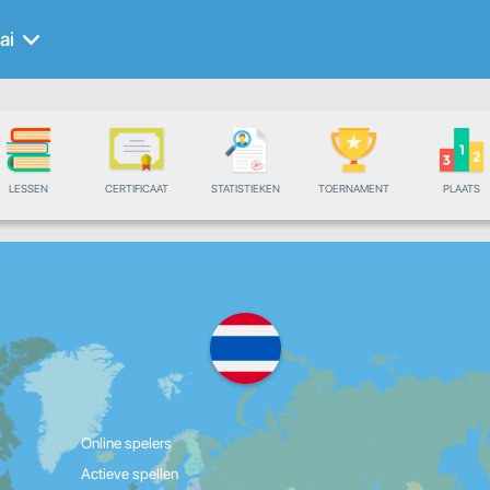
ai
LESSEN
CERTIFICAAT
STATISTIEKEN
TOERNAMENT
PLAATS
Online spelers
Actieve spellen