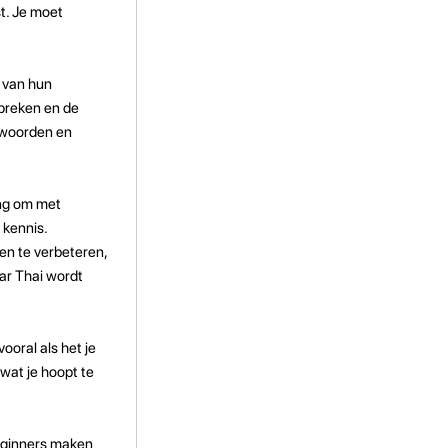
st. Je moet
 van hun
preken en de
e woorden en
ang om met
 kennis.
n te verbeteren,
ar Thai wordt
ooral als het je
wat je hoopt te
Beginners maken