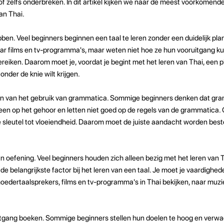
f zelfs onderbreken. In dit artikel kijken we naar de meest voorkomende
an Thai.
ben. Veel beginners beginnen een taal te leren zonder een duidelijk plan
aar films en tv-programma's, maar weten niet hoe ze hun vooruitgang 
eiken. Daarom moet je, voordat je begint met het leren van Thai, een 
nder de knie wilt krijgen.
en van het gebruik van grammatica. Sommige beginners denken dat gra
 alleen op het gehoor en letten niet goed op de regels van de grammatica.
 sleutel tot vloeiendheid. Daarom moet de juiste aandacht worden best
n oefening. Veel beginners houden zich alleen bezig met het leren van T
de belangrijkste factor bij het leren van een taal. Je moet je vaardighe
ertaalsprekers, films en tv-programma's in Thai bekijken, naar muzie
uitgang boeken. Sommige beginners stellen hun doelen te hoog en verwa