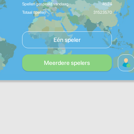
Spellen gespeeld vandaag
4524
Totaal spellen
31523570
Eén speler
Meerdere spelers