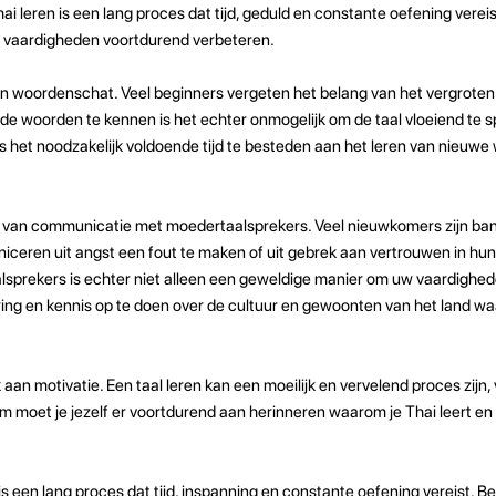
i leren is een lang proces dat tijd, geduld en constante oefening verei
je vaardigheden voortdurend verbeteren.
n woordenschat. Veel beginners vergeten het belang van het vergroten
e woorden te kennen is het echter onmogelijk om de taal vloeiend te s
is het noodzakelijk voldoende tijd te besteden aan het leren van nieuw
n van communicatie met moedertaalsprekers. Veel nieuwkomers zijn b
eren uit angst een fout te maken of uit gebrek aan vertrouwen in hun
rekers is echter niet alleen een geweldige manier om uw vaardighede
ng en kennis op te doen over de cultuur en gewoonten van het land wa
aan motivatie. Een taal leren kan een moeilijk en vervelend proces zijn, v
m moet je jezelf er voortdurend aan herinneren waarom je Thai leert en 
is een lang proces dat tijd, inspanning en constante oefening vereist. 