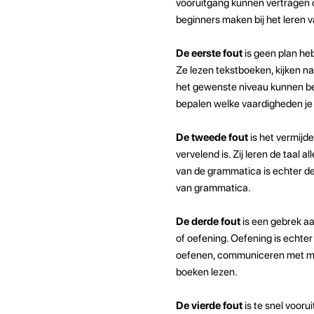
vooruitgang kunnen vertragen o
beginners maken bij het leren v
De eerste fout
is geen plan heb
Ze lezen tekstboeken, kijken n
het gewenste niveau kunnen ber
bepalen welke vaardigheden je o
De tweede fout
is het vermijd
vervelend is. Zij leren de taal
van de grammatica is echter de
van grammatica.
De derde fout
is een gebrek aa
of oefening. Oefening is echter 
oefenen, communiceren met moed
boeken lezen.
De vierde fout
is te snel voor