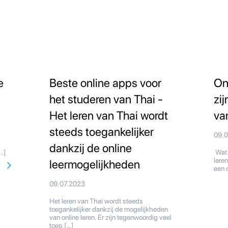
e
Beste online apps voor
On
het studeren van Thai -
zi
Het leren van Thai wordt
va
steeds toegankelijker
09.
dankzij de online
[…]
Wat 
lere
leermogelijkheden
een 
09.07.2023
Het leren van Thai wordt steeds
toegankelijker dankzij de mogelijkheden
van online leren. Er zijn tegenwoordig veel
toep […]