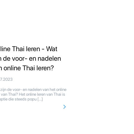
line Thai leren - Wat
jn de voor- en nadelen
n online Thai leren?
07.2023
zijn de voor- en nadelen van het online
n van Thai? Het online leren van Thai is
optie die steeds popu […]