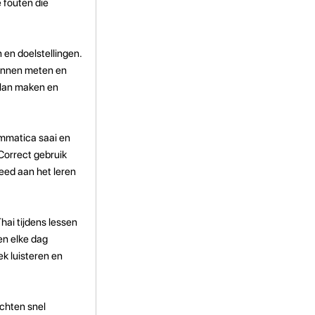
 fouten die
 en doelstellingen.
kunnen meten en
plan maken en
mmatica saai en
 Correct gebruik
eed aan het leren
hai tijdens lessen
den elke dag
k luisteren en
chten snel