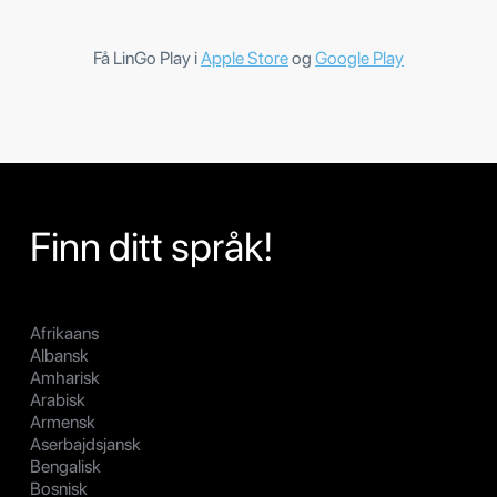
Få LinGo Play i
Apple Store
og
Google Play
Finn ditt språk!
Afrikaans
Albansk
Amharisk
Arabisk
Armensk
Aserbajdsjansk
Bengalisk
Bosnisk