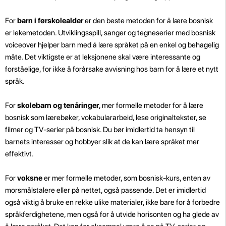
For
barn i førskolealder
er den beste metoden for å lære bosnisk
er lekemetoden. Utviklingsspill, sanger og tegneserier med bosnisk
voiceover hjelper barn med å lære språket på en enkel og behagelig
måte. Det viktigste er at leksjonene skal være interessante og
forståelige, for ikke å forårsake avvisning hos barn for å lære et nytt
språk.
For
skolebarn og tenåringer
, mer formelle metoder for å lære
bosnisk som lærebøker, vokabulararbeid, lese originaltekster, se
filmer og TV-serier på bosnisk. Du bør imidlertid ta hensyn til
barnets interesser og hobbyer slik at de kan lære språket mer
effektivt.
For
voksne
er mer formelle metoder, som bosnisk-kurs, enten av
morsmålstalere eller på nettet, også passende. Det er imidlertid
også viktig å bruke en rekke ulike materialer, ikke bare for å forbedre
språkferdighetene, men også for å utvide horisonten og ha glede av