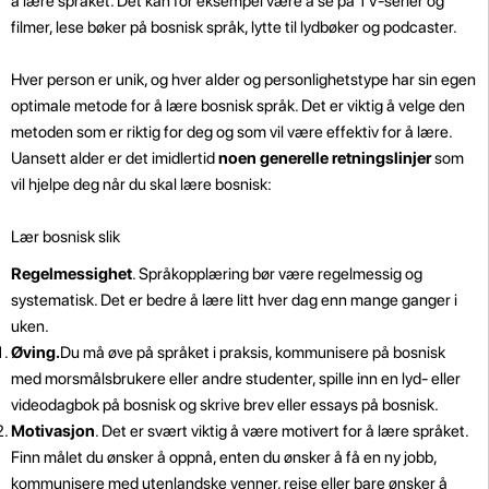
å lære språket. Det kan for eksempel være å se på TV-serier og
filmer, lese bøker på bosnisk språk, lytte til lydbøker og podcaster.
Hver person er unik, og hver alder og personlighetstype har sin egen
optimale metode for å lære bosnisk språk. Det er viktig å velge den
metoden som er riktig for deg og som vil være effektiv for å lære.
Uansett alder er det imidlertid
noen generelle retningslinjer
som
vil hjelpe deg når du skal lære bosnisk:
Lær bosnisk slik
Regelmessighet
. Språkopplæring bør være regelmessig og
systematisk. Det er bedre å lære litt hver dag enn mange ganger i
uken.
Øving.
Du må øve på språket i praksis, kommunisere på bosnisk
med morsmålsbrukere eller andre studenter, spille inn en lyd- eller
videodagbok på bosnisk og skrive brev eller essays på bosnisk.
Motivasjon
. Det er svært viktig å være motivert for å lære språket.
Finn målet du ønsker å oppnå, enten du ønsker å få en ny jobb,
kommunisere med utenlandske venner, reise eller bare ønsker å