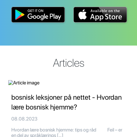
Articles
bosnisk leksjoner på nettet - Hvordan
lære bosnisk hjemme?
08.08.2023
Hvordan lære bosnisk hjemme: tips og råd Feil – er
en del av språklærings […]