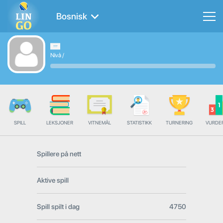
Bosnisk
Nivå
/
SPILL
LEKSJONER
VITNEMÅL
STATISTIKK
TURNERING
VURDE
Spillere på nett
Aktive spill
Spill spilt i dag
4750