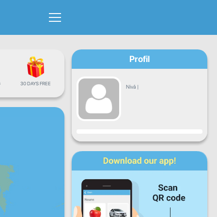
Profil
G
30 DAYS FREE
Nivå
|
Fremgang
Ma
Ti
On
To