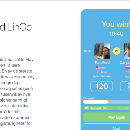
d LinGo
tis med LinGo Play.
rt i å lære
t. En av de største
 lære seg japansk,
mer gir deg
men og setninger å
r tusenvis av nye
sjoner, samt gi
v de interaktive
rrådet ditt.
en viderekommen
ingsmuligheter for