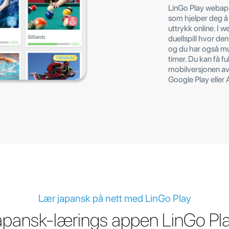
LinGo Play webap
som hjelper deg å
uttrykk online. I 
duellspill hvor den
og du har også mu
timer. Du kan få fu
mobilversjonen av
Google Play eller 
Lær japansk på nett med LinGo Play
apansk-lærings appen LinGo Pl