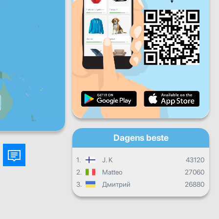
Fr
Lø
Sø
Daglige fremskritt
Månedlige fremskritt
Vitnemål
Samlet fremgang
Dagens beste
1.
J. K
43120
2.
Matteo
27060
3.
Дмитрий
26880