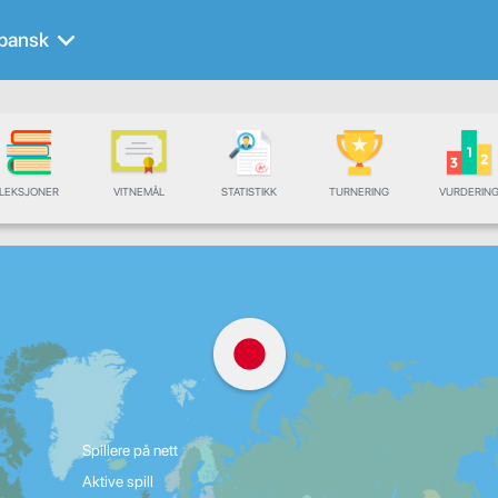
pansk
LEKSJONER
VITNEMÅL
STATISTIKK
TURNERING
VURDERIN
Spillere på nett
Aktive spill