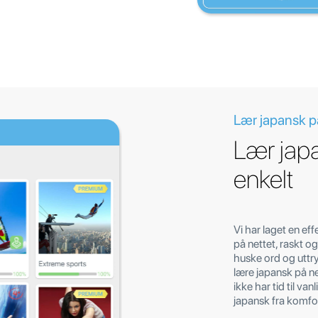
Lær japansk på
Lær japa
enkelt
Vi har laget en eff
på nettet, raskt o
huske ord og uttr
lære japansk på ne
ikke har tid til van
japansk fra komfor