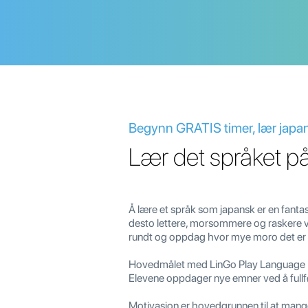
Begynn GRATIS timer, lær japan
Lær det språket på
Å lære et språk som japansk er en fantast
desto lettere, morsommere og raskere v
rundt og oppdag hvor mye moro det er 
Hovedmålet med LinGo Play Language Lea
Elevene oppdager nye emner ved å fullfø
Motivasjon er hovedgrunnen til at mang