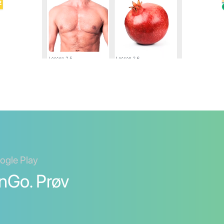
oogle Play
nGo. Prøv