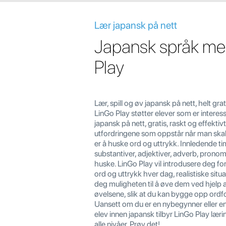
Lær japansk på nett
Japansk språk me
Play
Lær, spill og øv japansk på nett, helt gra
LinGo Play støtter elever som er interesse
japansk på nett, gratis, raskt og effektiv
utfordringene som oppstår når man skal
er å huske ord og uttrykk. Innledende ti
substantiver, adjektiver, adverb, prono
huske. LinGo Play vil introdusere deg fo
ord og uttrykk hver dag, realistiske situa
deg muligheten til å øve dem ved hjelp a
øvelsene, slik at du kan bygge opp ordfo
Uansett om du er en nybegynner eller 
elev innen japansk tilbyr LinGo Play lær
alle nivåer. Prøv det!