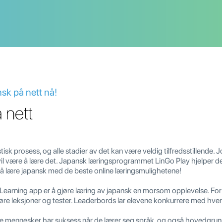
sk på nett nå!
 nett
isk prosess, og alle stadier av det kan være veldig tilfredsstillende. 
il være å lære det. Japansk læringsprogrammet LinGo Play hjelper de
å lære japansk med de beste online læringsmulighetene!
rning app er å gjøre læring av japansk en morsom opplevelse. For å
re leksjoner og tester. Leaderbords lar elevene konkurrere med hvera
e mennesker har suksess når de lærer seg språk, og også hovedgrunne