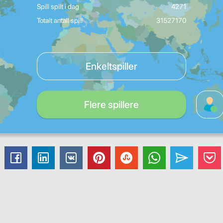
Spill spilt i dag
4271
Totalt antall spill
31527170
Enkeltspiller
Flere spillere