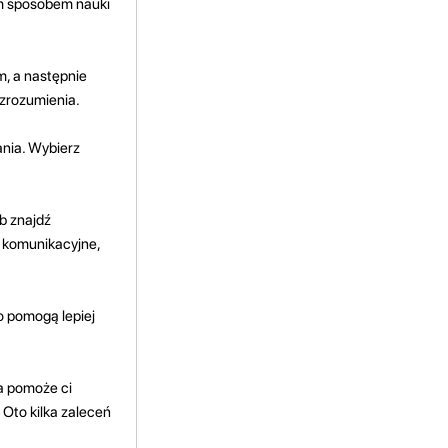
ym sposobem nauki
m, a następnie
zrozumienia.
ania. Wybierz
b znajdź
 komunikacyjne,
o pomogą lepiej
ia pomoże ci
 Oto kilka zaleceń