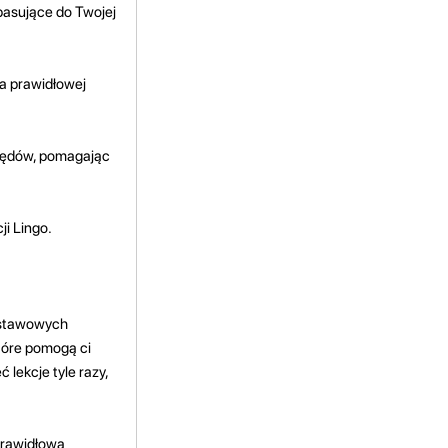
pasujące do Twojej
na prawidłowej
błędów, pomagając
i Lingo.
odstawowych
które pomogą ci
lekcje tyle razy,
prawidłową