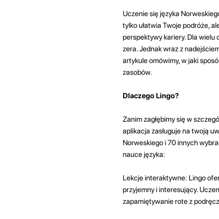
Uczenie się języka Norweskiego
tylko ułatwia Twoje podróże, a
perspektywy kariery. Dla wielu
zera. Jednak wraz z nadejściem
artykule omówimy, w jaki spos
zasobów.
Dlaczego Lingo?
Zanim zagłębimy się w szczegół
aplikacja zasługuje na twoją u
Norweskiego i 70 innych wybran
nauce języka:
Lekcje interaktywne: Lingo ofer
przyjemny i interesujący. Uczen
zapamiętywanie rote z podręcz