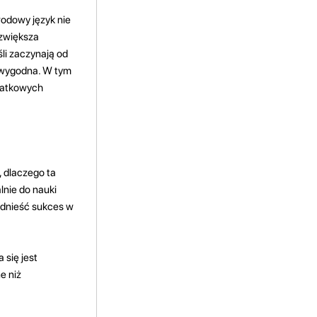
rodowy język nie
 zwiększa
li zaczynają od
i wygodna. W tym
odatkowych
, dlaczego ta
lnie do nauki
odnieść sukces w
 się jest
e niż