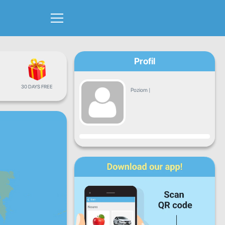
Profil
30 DAYS FREE
Poziom
|
Postęp
Pn.
Wt.
Śr.
Cz.