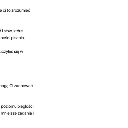
że ci to zrozumieć
i słów, które
ności pisania.
auczyłeś się w
pomogą Ci zachować
 poziomu biegłości
 mniejsze zadania i