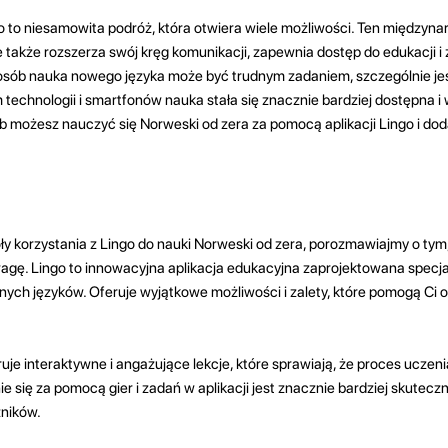
 to niesamowita podróż, która otwiera wiele możliwości. Ten międzyna
le także rozszerza swój kręg komunikacji, zapewnia dostęp do edukacji i
 osób nauka nowego języka może być trudnym zadaniem, szczególnie jeś
 technologii i smartfonów nauka stała się znacznie bardziej dostępna 
ób możesz nauczyć się Norweski od zera za pomocą aplikacji Lingo i d
y korzystania z Lingo do nauki Norweski od zera, porozmawiajmy o tym
wagę. Lingo to innowacyjna aplikacja edukacyjna zaprojektowana specja
ych języków. Oferuje wyjątkowe możliwości i zalety, które pomogą Ci 
uje interaktywne i angażujące lekcje, które sprawiają, że proces uczenia
ie się za pomocą gier i zadań w aplikacji jest znacznie bardziej skuteczn
ników.