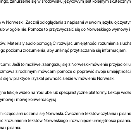
 Lingo, zanurzenie się w środowisku językowym jest kolejnym skuteczn
yjny w Norweski: Zacznij od oglądania z napisami w swoim języku ojczysty
lub w ogóle nie. Pomoże to przyzwyczaić się do Norweskiego wymowy i 
ów: Materiały audio pomogą Ci rozwijać umiejętności rozumienia słuch
jego poziomu zrozumienia, aby uniknąć przytłaczania się informacjami.
ami: Jeśli to możliwe, zaangażuj się z Norweski-mówienie przyjaciół lu
ozmowa z rodzimymi mówcami pomoże ci poprawić swoje umiejętności
ś się w praktyce i zyskał pewność siebie w mówieniu Norweski.
jne lekcje wideo na YouTube lub specjalistyczne platformy. Lekcje wide
wymowę i mowę konwersacyjną.
ymi częściami uczenia się Norweski. Ćwiczenie tekstów czytania i pisan
ć zrozumienie tekstów Norweskiego i rozwinięcie umiejętności pisania.
a i pisania: