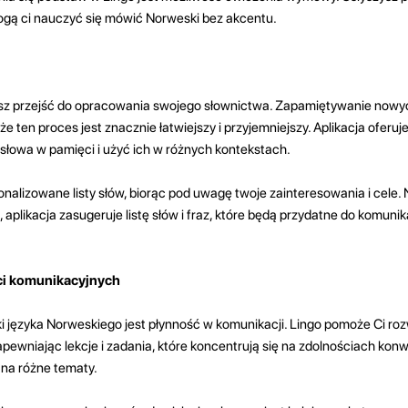
ogą ci nauczyć się mówić Norweski bez akcentu.
z przejść do opracowania swojego słownictwa. Zapamiętywanie nowy
 ​​ten proces jest znacznie łatwiejszy i przyjemniejszy. Aplikacja oferuj
owa w pamięci i użyć ich w różnych kontekstach.
lizowane listy słów, biorąc pod uwagę twoje zainteresowania i cele. Na
aplikacja zasugeruje listę słów i fraz, które będą przydatne do komuni
ci komunikacyjnych
 języka Norweskiego jest płynność w komunikacji. Lingo pomoże Ci roz
pewniając lekcje i zadania, które koncentrują się na zdolnościach kon
na różne tematy.