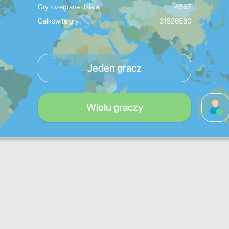
Gry rozegrane dzisiaj
4567
Całkowite gry
31526580
Jeden gracz
Wielu graczy