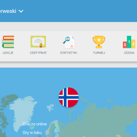
rweski
LEKCJE
CERTYFIKAT
STATYSTYKI
TURNIEJ
OCENA
Gracze online
Gry w toku