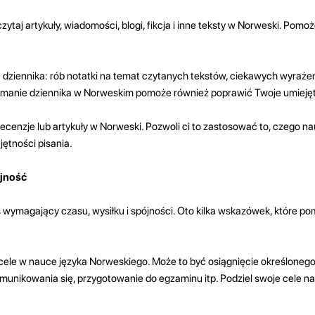
zytaj artykuły, wiadomości, blogi, fikcja i inne teksty w Norweski. Pomo
 dziennika: rób notatki na temat czytanych tekstów, ciekawych wyrażeń 
ymanie dziennika w Norweskim pomoże również poprawić Twoje umiejęt
, recenzje lub artykuły w Norweski. Pozwoli ci to zastosować to, czego n
jętności pisania.
ójność
s wymagający czasu, wysiłku i spójności. Oto kilka wskazówek, które 
cele w nauce języka Norweskiego. Może to być osiągnięcie określonego
munikowania się, przygotowanie do egzaminu itp. Podziel swoje cele na