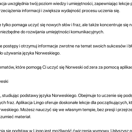
acja uwzględnia twój poziom wiedzy i umiejętności, zapewniając lekcje 
rzeciążenia informacji i zwiększa wydajność procesu uczenia się.
tylko pomaga uczyć się nowych słów i fraz, ale także koncentruje się 
 niezbędne do rozwijania umiejętności komunikacyjnych.
je postępy i otrzymuj informacje zwrotne na temat swoich sukcesów i 
do używania języka Norweskiego.
ematów, które pomogą Ci uczyć się Norweski od zera za pomocą aplikacj
weski
, studiując podstawy języka Norweskiego. Obejmuje to uczenie się p
tych fraz. Aplikacja Lingo oferuje doskonałe lekcje dla początkujących, 
eskiego. Możesz nauczyć się we własnym tempie, bez presji i przejrzeć 
rozumieć materiał.
nia się podstaw w Lingo jest możliwość ćwiczenia wymowy. Usłyszysz 