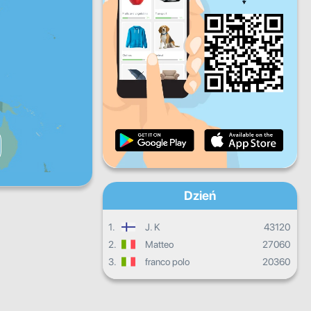
Pt.
Sb.
Nd.
Dzienne postępy
Miesięczne postępy
Certyfikat
Ogólny postęp
Dzień
1.
J. K
43120
2.
Matteo
27060
3.
franco polo
20360