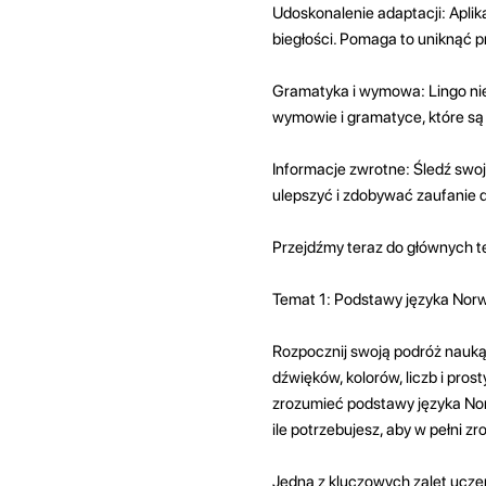
Udoskonalenie adaptacji: Aplik
biegłości. Pomaga to uniknąć p
Gramatyka i wymowa: Lingo nie 
wymowie i gramatyce, które są
Informacje zwrotne: Śledź swo
ulepszyć i zdobywać zaufanie 
Przejdźmy teraz do głównych t
Temat 1: Podstawy języka Nor
Rozpocznij swoją podróż nauką
dźwięków, kolorów, liczb i pros
zrozumieć podstawy języka Norw
ile potrzebujesz, aby w pełni z
Jedną z kluczowych zalet ucze