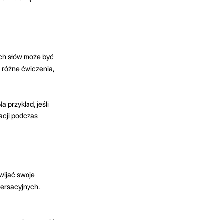
ch słów może być
e różne ćwiczenia,
 przykład, jeśli
kacji podczas
wijać swoje
wersacyjnych.