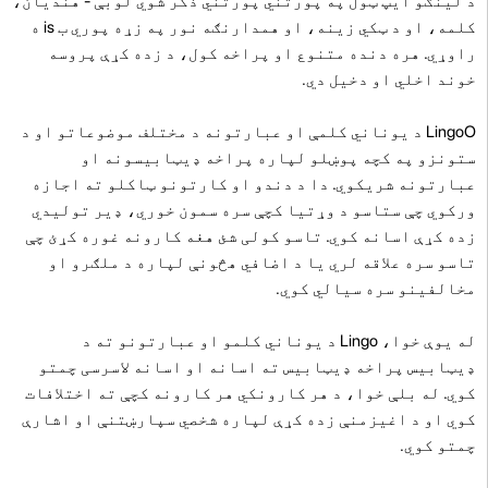
د لینګو ایپ ټول په پورتني پورتني ذکر شوي لوبې - هنديان،
کلمه، او د ټکي زینه، او همدارنګه نور په زړه پوري ب is ه
راوړي. هره دنده متنوع او پراخه کول، د زده کړې پروسه
خوند اخلي او دخیل دي.
LingoO د یوناني کلمې او عبارتونه د مختلف موضوعاتو او د
ستونزو په کچه پوښلو لپاره پراخه ډیټابیسونه او
عبارتونه شریکوي. دا د دندو او کارتونو ټاکلو ته اجازه
ورکوي چې ستاسو د وړتیا کچې سره سمون خوري، ډیر تولیدي
زده کړې اسانه کوي. تاسو کولی شئ هغه کارونه غوره کړئ چې
تاسو سره علاقه لري یا د اضافي هڅونې لپاره د ملګرو او
مخالفینو سره سیالي کوي.
له یوې خوا، Lingo د یوناني کلمو او عبارتونو ته د
ډیټابیس پراخه ډیټابیس ته اسانه او اسانه لاسرسی چمتو
کوي. له بلې خوا، د هر کارونکي هر کارونه کچې ته اختلافات
کوي او د اغیزمنې زده کړې لپاره شخصي سپارښتنې او اشارې
چمتو کوي.