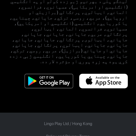
لینګو پلی د بهرنیو ژبو زده کولو او په انګلیسي
(انګلیسي او امریکایی)، هسپانوي، فرانسوي،
الماني، ایټالوي، پرتګالي (برازیلي او
اروپايي)، عربي، روسی، ترکي، جاپاني، چینایي،
یا کوریايي، انګلیسي (انګلیسي او امریکایي)،
هسپانوي، فرانسوي، الماني، ایټالوي،
پرتګالي، عربي، جاپاني، جاپاني، جاپاني،
جاپاني، ایټالوی، پرتګالي، جاپاني، جاپاني،
جاپاني، جاپاني، ایټالوي، پرتګالي، جاپاني،
جاپاني او جاپاني (برازيل)، عربي، روسي، ترکي،
جاپاني، چینايي یا کوریايي، انګلیسي ژبې د زده
کړې یوه په زړه پورې او مؤثره لار ده.
Lingo Play Ltd /
Hong Kong