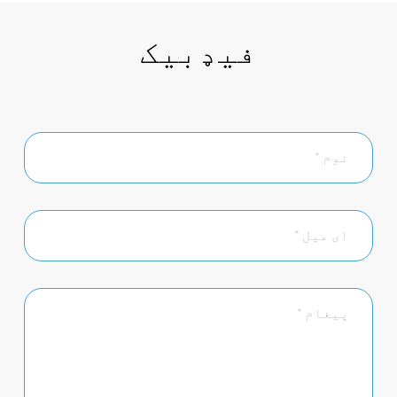
فیډبیک