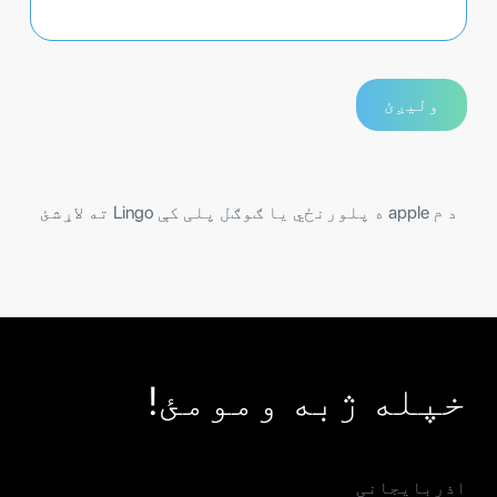
د م apple ه پلورنځي یا ګوګل پلی کې Lingo ته لاړشئ
خپله ژبه ومومئ!
اذربایجانی