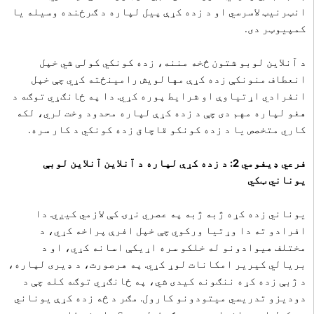
انټرنیټ لاسرسي او د زده کړې پیل لپاره د ګرځنده وسیله یا
کمپیوټر دی.
د آنلاین لوبو شتون څخه مننه، زده کونکي کولی شي خپل
انعطاف منونکې زده کړې مهالویش رامینځته کړي چې خپل
انفرادي اړتیاوې او شرایط پوره کړي. دا په ځانګړي توګه د
هغو لپاره مهم دی چې د زده کړې لپاره محدود وخت لري، لکه
کاري متخصص یا د زده کونکو قاچاق زده کونکي د کار سره.
فرعي ډیفومي 2: د زده کړې لپاره د آنلاین آنلاین لوبې
یوناني ټکي
یوناني زده کړه ژبه ژبه په عصري نړۍ کې لازمي کیږي. دا
افرادو ته دا وړتیا ورکوي چې خپل افرې پراخه کړي، د
مختلف هیوادونو له خلکو سره اړیکې اسانه کړي، او د
بریالي کیریر امکانات لوړ کړي. په هرصورت، د ډیری لپاره،
د ژبې زده کړه ننګونه کیدی شي، په ځانګړي توګه کله چې د
دودیزو تدریسي میتودونو کارول. مګر د څه زده کړې یوناني