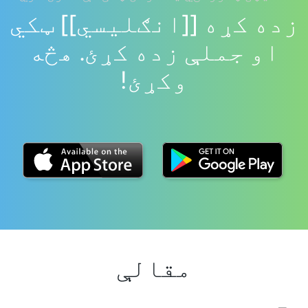
زده کړه [[انګلیسي]] ټکي
او جملې زده کړئ. هڅه
وکړئ!
مقالې