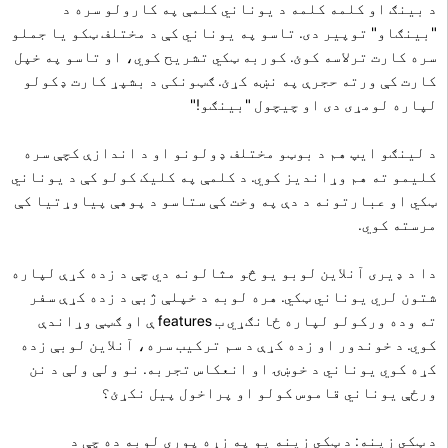
د بینګ او کلمه کلمه د یوناني کلمې په کارولو سره د
"بینګاو" توپیر دی. تاسو په یوناني کې د مختلف ټکو یا جملو
سره کارت ترلاسه کوئ. کوربه ټکي تشریح کوي، او تاسو په خپل
کارت کې ورته حجرې په نښه کړئ. ګټونکی د بشپړ کارت ډکولو
لپاره لومړی دی او چیچول "بینګو!"
د لینګو ایپ هم د بوټو مختلف ډولونو او د اندازې کچې سره
کلیمو ته هم وړاندیز کوي. د کلمې په کلیک کولو کې د یوناني
ټکي او عبارتونه د دې په وخت کې ستاسو د پوهې پیاوړتیا کې
مرسته کوي.
دا د ډیری آنلاین لوبو یو څو مثالونه دي چې د زده کړې لپاره
شتون لري یوناني ټکي. هره لوبه د خپلې ژبې د زده کړې سفر
ته وده ورکولو لپاره ځانګړي ب features ې او ګټې وړاندې
کوي. د خوندور او زده کړې د سم ترکیب سره، آنلاین لوبې زده
کړه کوي یوناني د خوښۍ او انعکاس تجربه. نو ولې ولې د نن
ورځې یوناني قاموس کولو او پراخول پیل نکړئ؟
د ټکي زینه: د ټکي زینه یو په زړه پوری لوبه ده چې د