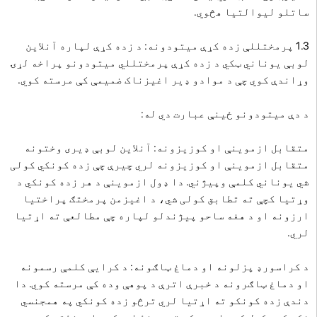
ساتلو لیوالتیا هڅوي.
1.3 پرمختللې زده کړې میتودونه: د زده کړې لپاره آنلاین
لوبې یوناني ټکي د زده کړې پرمختللي میتودونو پراخه لړۍ
وړاندې کوي چې د موادو ډیر اغیزناک ضمیمې کې مرسته کوي.
د دې میتودونو ځینې عبارت دي له:
متقابل ازموینې او کوزیزونه: آنلاین لوبې ډیری وختونه
متقابل ازموینې او کوزیزونه لري چیرې چې زده کونکي کولی
شي یوناني کلمې وپیژني. دا ډول ازموینې د هر زده کونکي د
وړتیا کچې ته تطابق کولی شي، د اغیزمن پرمختګ پراختیا
ارزونه او د هغه ساحو پیژندلو لپاره چې مطالعې ته اړتیا
لري.
د کراسورډ پزلونه او دماغ ټاګونه: د کرایې کلمې رسمونه
او دماغ ټاګرونه د خبرې اترې د پوهې وده کې مرسته کوي. دا
دندې زده کونکو ته اړتیا لري ترڅو زده کونکي په همجنسي