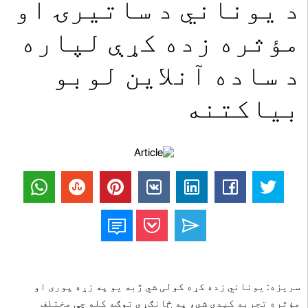
د یوناني د ساتیرۍ او
مؤثره زده کړې لپاره
د ساده آنلاین لوبو
بیاکتنه
سریزه: یوناني زده کړه کولی شي ژبه یو په زړه پوری او
مؤثره تجربه کیدی شي، په ځانګړي توګه کله چې مختلف