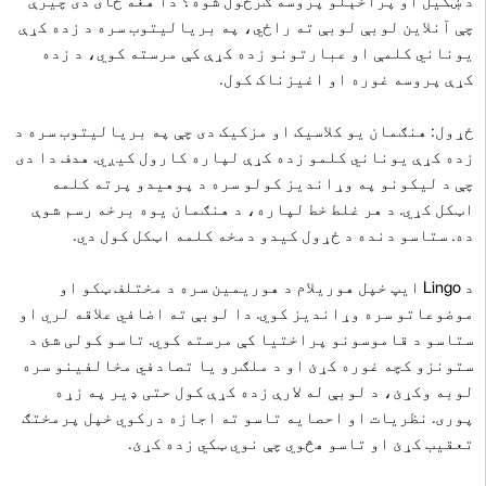
د ښکیل او پراخېلو پروسه ګرځول شوه؟ دا هغه ځای دی چیرې
چې آنلاین لوبې لوبې ته راځي، په بریالیتوب سره د زده کړې
یوناني کلمې او عبارتونو زده کړې کې مرسته کوي، د زده
کړې پروسه غوره او اغیزناک کول.
ځړول: هنګمان یو کلاسیک او مزکیک دی چې په بریالیتوب سره د
زده کړې یوناني کلمو زده کړې لپاره کارول کیږي. هدف دا دی
چې د لیکونو په وړاندیز کولو سره د پوهیدو پرته کلمه
اټکل کړي. د هر غلط خط لپاره، د هنګمان یوه برخه رسم شوې
ده. ستاسو دنده د ځړول کیدو دمخه کلمه اټکل کول دي.
د Lingo ایپ خپل هوریلام د هوریمین سره د مختلف ټکو او
موضوعاتو سره وړاندیز کوي. دا لوبې ته اضافي علاقه لري او
ستاسو د قاموسونو پراختیا کې مرسته کوي. تاسو کولی شئ د
ستونزو کچه غوره کړئ او د ملګرو یا تصادفي مخالفینو سره
لوبه وکړئ، د لوبې له لارې زده کړې کول حتی ډیر په زړه
پوری. نظریات او احصایه تاسو ته اجازه درکوي خپل پرمختګ
تعقیب کړئ او تاسو هڅوي چې نوي ټکي زده کړئ.