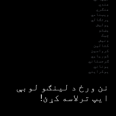
هندي
هنګري
ویټنامي
پرتګالي
پولیش
پښتو
چیک
ډنیش
کتالین
کرواسین
کوریایي
ګرجستاني
یوناني
یوکرایني
نن ورځ د لینګو لوبې
ایپ ترلاسه کړئ!