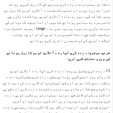
متقابل میتودونه د زده کړې پروسې کې کارول کیږي. یو له
خورا په زړه پوری او استیناف چلند د آنلاین لوبو کارول دي.
پدې مقاله کې، موږ به ساده آنلاین لوبې بیاکتنه وکړو چې
تاسو سره به ستاسو یوناني قاموس او اسانۍ ښه کامیالو کې
مرسته وکړي. سربیره پردې، موږ به د Lingo ایپ په تفصیل سره
وپلټئ، کوم چې د مخالفینو سره لوبې کولو او په مؤثره
توګه د لوبې کولو فرصت وړاندیز کوي یوناني.
فرعي موضوع: د زده کړې لپاره د آنلاین لوبو کارول یوناني
کې ډیری مختلف ګټې لري:
1.1 د زده کړې ښکیل پروسه: د زده کړې لپاره د آنلاین لوبو
کارولو یوه اصلي ګټې یوناني ټکي د زده کړې ښکیلتیا ده. د
منظم درسي کتابونو او ټکي لیستونو له لارې زده کړه یوناني
دا کیدی شي شک او جادو وي، ډیری وختونه د زده کړې او هڅونې
له لاسه ورکولو لامل شي. دودیز میتودونو برعکس، لوبې د زده
کړې پروسه په زړه پورې او پراخه کوي. دوی لید او آډیو
اغیزې چمتو کوي، او همدارنګه یو ځانګړی سناریوس چې د زده