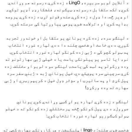
د آنلاین لوبو سربیره، LingO د زده کړې درسونه هم وړاندې
کوي، لکه متقابل درسونه، ټیګونه، فلشکارډ، آډیو توکي،
او ډیر څه. دا ډول د زده کړې صندوقونو لړۍ د زده کړې پروسه
بډایه کوي او د ترلاسه شوې پوهې پیاوړتیا کې مرسته کوي.
د لینګو سره، زده کړه یوناني یو متقابل او خوندور تجربه
کیږي. د دې خامث او شخصي چلند دا د دې لپاره غوره انتخاب
په ټولو کچو کې د ژبې زده کونکو لپاره غوره انتخاب کوي.
نو، ایا تاسو یو پیلونکی یاست یا د خپلې ژبې مهارتونو ته
وده ورکولو په لټه کې یاست، لینګو مو د لوبو او مختلف زده
کړې سرچینې سره پوښلي دي. خپل یوناني ژبه د ژبني سفر سره
پیل کړئ او په ساتیرۍ او مؤثر ډول خپل د کریپورټري او ژبې
مهارت ته وده ورکړئ!
لینګو د زده کړې لپاره یو لړ ګټې وړاندې کوي یوناني
جوړول، د دې پیل کونکو څخه پرمختللي زده کونکو ته د خپلو
ټولو کټګوریو لپاره غوره انتخاب کوي:
شخصي شوی چلند: د lingo اپلیکیشن د هر کارونکي مهارت کچې ته