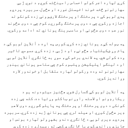
کړې لپاره اجر کولو احساس رامینځته کوي، د نوي ژبې
مهارتونو څخه خوند اخیستل غوره او هڅول. سربیره پردې،
پدې لوبو کې د پرمختګ او پرمختګ لارښوونې زده کونکو ته
اجازه ورکوي چې د دوی پرمختګ وګوري، کوم چې د دوی هڅونه
نور هم د دوی هڅونې او ماسټرینګ یوناني ته ادامه ورکوي.
په ټوله کې، یوناني زده کړې کورس په اړه د آنلاین لوبو کې د
پام وړ ښکیلتیا، هڅونې، او د ژبې د زده کړې عمومي تاثیر
وده کولی شي. په لاندې برخو کې، موږ به ځانګړي آنلاین لوبې
او د لینګو اپلیکیشن وپلټو، کوم چې ستاسو یوناني بینډر
مهارتونو ته وده ورکولو لپاره متقابل او خوندور لاره
وړاندیز کوي.
په آنلاین لوبو کې ګمارل شوي هڅنیز میتودونه یو د
ریکارډونو او لاسته راوړنو ټاکلو وړتیا ده. کله چې زده
کونکی د دوی پرمختګ او پرمختګ په پایلو ګوري، دوی لاهم
ډیر هڅول کیږي او هیله لري چې یوناني ژبه زده کړي. سربیره
پردې، ډیری لوبې د ځانګړي دندو بشپړولو لپاره بونس او ​​
جایزې وړاندې کوي یا ځانګړې کچې ته رسیدل، د زده کړې