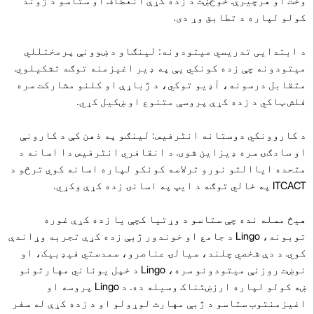
وخت او هرچیرې. خوځښت د زده کړې انعطاف او ستاسو د ژوند
کولو لپاره د تطابق وړ دی.
د ابتدایی تدریسي میتودونه: لینګاو د ښوونې پرمختللي
میتودونه چې زده کونکي یې په ډیر اغیزمنه توګه تشکیلوي.
متقابل درسونه، آډیو توکي، د ژباړې او کلنو مشارکت سره
فلش ټاکي د زده کړې پروسې متنوع او ښکیل کړي.
د کاروونکي دوستانه انٹرفیس: لینګو په ذهن کې د کارونې
او سادګۍ سره ډیزاین شوی. د انقافري انٹرفیس دا اسانه د
متحده ایاالتو نورو ترلاسه کونکو لپاره اسانه کوي ترڅو د
ITCACT په خالي توګه د ایپ په اسانۍ زده کړې وکړي.
هیڅ مسله نده چې ستاسو د وړتیا کچې یا زده کړې غوره
توبونه، Lingo د جامع او خوندور ژبې زده کړې تجربه وړاندې
کوي. د دې شخصي چلند، سیالۍ عناصرو، سمدستي فیډبیک، او
نوښت روزنې میتودونو سره، Lingo د خپل یوناني مهارتونو
ښه کولو لپاره ارزښتناک وسیله ده. د Lingo پروسه او
اغیزمنتوب ستاسو د ژبې مهارت لوړولو او د زده کړې له سفر