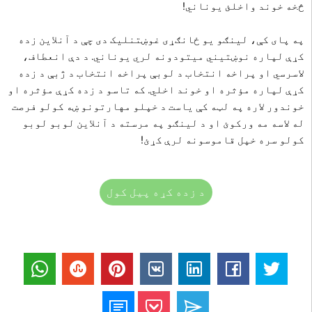
څخه خوند واخلئ یوناني!
په پای کې، لینګو یو ځانګړی غوښتنلیک دی چې د آنلاین زده
کړې لپاره نوښتیني میتودونه لري یوناني. د دې انعطاف،
لاسرسي او پراخه انتخاب د لوبې پراخه انتخاب د ژبې د زده
کړې لپاره مؤثره او خوند اخلي. که تاسو د زده کړې مؤثره او
خوندور لاره په لټه کې یاست د خپلو مهارتونو ښه کولو فرصت
له لاسه مه ورکوئ او د لینګو په مرسته د آنلاین لوبو لوبو
کولو سره خپل قاموسونه لرې کړئ!
د زده کړه پیل کول