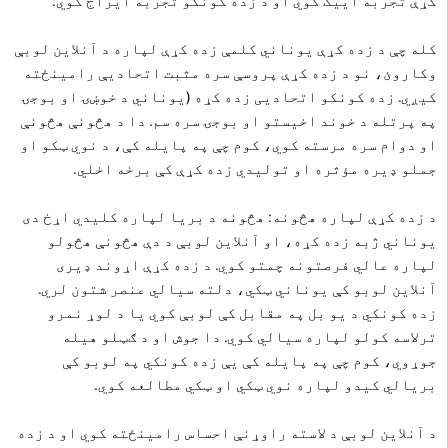
کړې تجربه اییک کوي او د زده کونکو تجربه ایراج کوي.
کله چې د زده کړې یوناني کلمې زده کړې لپاره د آنلاین لوبې
وکاروئ، نو د زده کړې پروسې سره مثبت اتحادیې رامینځته
کیږي. زده کونکو اتحادیی زده کړه (یوناني د خوښۍ او بوجۍ
په پرتله د خوند اخیستو او بوجۍ سره سم. دا د هڅونې هڅونې
او دوام سره مرسته کوي، کوم چې په پایله کې، د نوي ټکو او
جملو ډیره مؤثره او تولیدي زده کړې کې برخه اخلي.
د زده کړې لپاره هڅونه: هڅونه د بریا لپاره کلیدي اړخ دی
یوناني ژبه زده کړه، او آنلاین لوبې د دې هڅونې هڅولو
لپاره عالي فرصتونه چمتو کوي. د زده کړې اړوند ډیری
آنلاین لوبو کې یوناني ټکي، دلته سیالي عنصر شتون لري.
زده کونکي د یو بل په مقابل کې لوبې کوي یا د لوړ نمرو
ترلاسه کولو لپاره سیالي کوي. دا جوش او د ګټلو هیله
جوړوي، کوم چې په پایله کې یې زده کونکي په لوبو کې
بریالي کیدو لپاره نوي ټکي او ټکي مطالعه کوي.
د آنلاین لوبې د لاسته راوړنې احساس رامینځته کوي او د زده