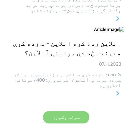
بریالیتوب څخه ډیر دی. یوناني ژبه نن په
بازار کې د زده کړې غوښتنلیکونه شتون
آنلاین زده کړه آنلاین - د زده کړې
معینیت څه دي یوناني آنلاین؟
07.11.2023
& nbrx؛ د زده کړې مسلکي او د زده کړې وزارت څه
شی دی یوناني آنلاین؟ "فونټ وزن: 400 / یوناني
آنلاین یو
ټوله وګورئ