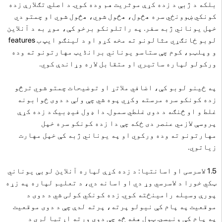
بلکه د ژبې د زده کړې موثریت هم وده کوي. د اصلي تګلارې زده
کونکي ښوونځي سره هڅول، هڅول شوي، هڅول شوي او چمتو دي
خپل یوناني ژبه سفر. په راتلونکو برخو کې، موږ به د آنلاین
لوبو ځانګړي مثالونو ته مخه کړو او د لینګو ایپ ب features
و وپلټم، کوم چې ستاسو یوناني برانڈیټ مهارتونو ته وده
ورکولو لپاره ساتیري او متقابل لاره وړاندې کوي.
په ځینو لوبو کې، اضافي ملاتړ او توضیحات چمتو شوي ترڅو
زده کونکو سره مرسته وکړي پوه شي چې ولې د دوی ځوابونه
غلط و او څنګه د دوی غلطي سمول. دا ډول فیډبیک د زده کړې
پروسې لازمي عنصر دی ځکه چې دا زده کونکو سره خپل
مهارتونو ته وده ورکوي او په یوناني ژبه کې خپل مهارت
زیاتوي.
1.5 لاسرسی او اسانتیا: د زده کړې لپاره آنلاین لوبې یوناني
ټکي خورا د لاسرسي وړ دي او اسانه دي، د تعلیم لپاره په زړه
پورې وسیله رامینځته کوي. زده کونکي کولی شي د دوی د
موقعیت په پام کې نیولو پرته، پرته لدې چې د دوی موقعیت
په پام کې ونیسي. ټول هغه څه چې دوی ورته اړتیا لري د