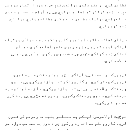
تطابق کوي او هغه دندې وړاندې کوي چې د دوی اړتیاو سره سم
دي. دا زده کونکو ته اجازه ورکوي چې په آرام سرعت او د دوی
د انفرادي وړتیاو مطابق د زده کړې مطالعه وکړي یوناني
زده کړه وکړي.
سیالي فضا: د ملګرو او نورو کاروونکو سره د سیالۍ وړتیا د
لینګو لوبو ته یو په زړه پوری عنصر اضافه کوي. سیالي
کونکي زده کونکي هڅوي چې سخت درس ورکړي او لوړې پایلې
ترلاسه کړي.
فیډبیک او احصائیې: لینګو د ځوابونو دقت په اړه فوري
فیډبیک چمتو کوي او کاروونکو ته اجازه ورکوي چې د دوی
پرمختګ او لاسته راوړنې ته اجازه ورکړي. دا زده کونکو سره
مرسته کوي د دوی پرمختګ وګوري او دوی ته هڅوي چې زده کړې
ته دوام ورکړي.
خوځښت او لاسرسی: لینګو په مختلفو پلیټ فارمونو کې شتون
لري، کاروونکو ته اجازه ورکوي چې د دوی په مناسب ډول، هر