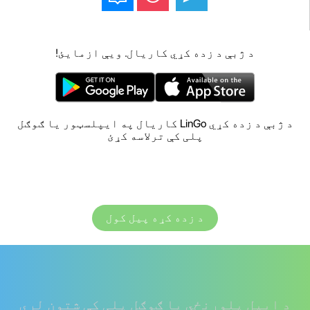
د ژبې د زده کړي کاریال. ویې ازمایئ!
د ژبې د زده کړي LinGo کاریال په ایپلسټور یا ګوګل
پلی کې ترلاسه کړئ
د زده کړه پیل کول
د ایپل پلورنځي یا ګوګل پلی کې شتون لري