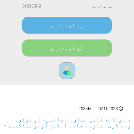
ټولې لوبې
31533502
یو لوبغاړی
ګڼ لوبغاړي
203
07.11.2023
د یوناني کلمې لپاره د ساتیرۍ او مؤثره
زده کړې لپاره د ساده آنلاین لوبو بیاکتنه -