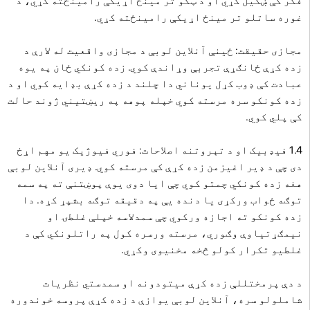
فکر کې ښکیل کړي او د ټکو تر مینځ اړیکې رامینځته کړي، د
غوره ساتلو تر مینځ اړیکې رامینځته کړي.
مجازی حقیقت: ځینې آنلاین لوبې د مجازی واقعیت له لارې د
زده کړې ځانګړې تجربې وړاندې کوي. زده کونکي ځان په یوه
عبادت کې ډوب کړل یوناني دا چلند د زده کړې بډایه کوي او د
زده کونکو سره مرسته کوي خپله پوهه په ریښتیني ژوند حالت
کې پلي کوي.
1.4 فیډبیک او د تېروتنه اصلاحات: فوري فیوژیک یو مهم اړخ
دی چې د ډیر اغیزمن زده کړې کې مرسته کوي. ډیری آنلاین لوبې
هغه زده کونکي چمتو کوي چې ایا دوی یوې پوښتنې ته په سمه
توګه ځواب ورکړی یا دنده یې په دقیقه توګه بشپړ کړه. دا
زده کونکو ته اجازه ورکوي چې سمدلاسه خپلې غلطۍ او
نیمګړتیاوې وګوري، مرسته ورسره کول په راتلونکي کې د
غلطیو تکرار کولو څخه مخنیوی وکړي.
د دې پرمختللې زده کړې میتودونه او سمدستي نظریات
شاملولو سره، آنلاین لوبې یوازې د زده کړې پروسه خوندوره