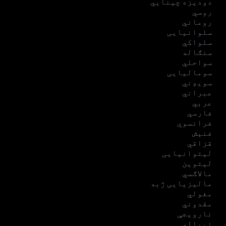
دودیزه چینایي
روسي
روماني
سلوانیایی
سلواکي
سنګاله
سواحلي
سومالیایی
سویډني
عبراني
عربي
فارسي
فرانسوي
فنېش
قزاقي
لیتوانیایی
لیتوین
مالاګسي
مالیزیایی ژبه
مغولي
مقدوني
نارویجې
نیپالي