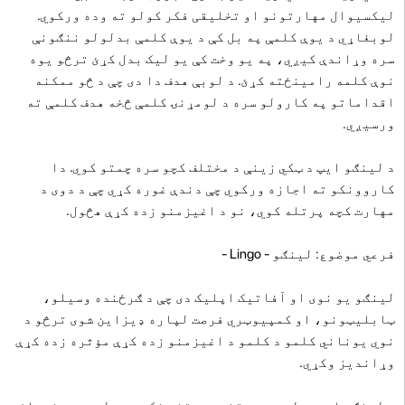
لیکسیوال مهارتونو او تخلیقی فکر کولو ته وده ورکوي.
لوبغاړي د یوې کلمې په بل کې د یوې کلمې بدلولو ننګونې
سره وړاندې کیږي، په یو وخت کې یو لیک بدل کړئ ترڅو یوه
نوې کلمه رامینځته کړئ. د لوبې هدف دا دی چې د څو ممکنه
اقداماتو په کارولو سره د لومړنۍ کلمې څخه هدف کلمې ته
ورسیږي.
د لینګو ایپ د ټکي زینې د مختلف کچو سره چمتو کوي. دا
کاروونکو ته اجازه ورکوي چې دندې غوره کړي چې د دوی د
مهارت کچه ​​پرتله کوي، نو د اغیزمنو زده کړې هڅول.
فرعي موضوع: لینګو - Lingo -
لینګو یو نوی او آفاتیک اپلیک دی چې د ګرځنده وسیلو،
ټابلیټونو، او کمپیوټري فرصت لپاره ډیزاین شوی ترڅو د
نوي یوناني کلمو د کلمو د اغیزمنو زده کړې مؤثره زده کړې
وړاندیز وکړي.