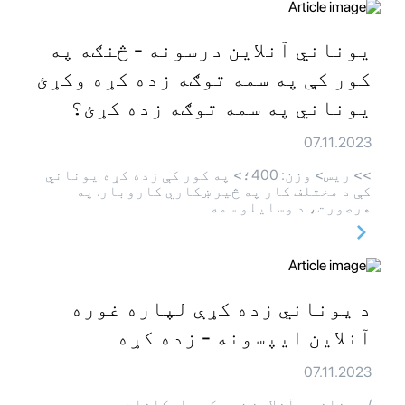
یوناني آنلاین درسونه - څنګه په
کور کې په سمه توګه زده کړه وکړئ
یوناني په سمه توګه زده کړئ؟
07.11.2023
>> ريس> وزن: 400؛> په کور کې زده کړه یوناني
کې د مختلف کار په څیر ښکاري کاروبار. په
هرصورت، د وسایلو سمه
د یوناني زده کړې لپاره غوره
آنلاین ایپسونه - زده کړه
07.11.2023
/ یوناني د آنلاین زده کړې امکانات ډیر