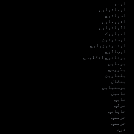
اردو
ارمانیایی
اسپانوي
افریقایی
البانیایی
امهاریک
ایستونین
ایندونیزیایي
ایټالوي
برتانوي انکلیسي
برمایی
بلاروسي
بلغارین
بنګال
بوسنیایی
تامیل
تایي
ترکي
جاپاني
جرمني
جرمني
دري