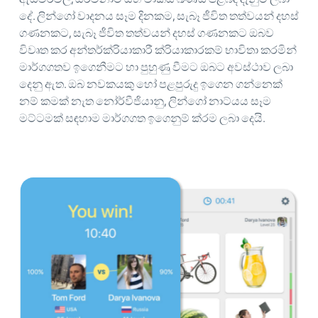
දේ. ලින්ගෝ වාදනය සෑම දිනකම, සැබෑ ජීවිත තත්වයන් දහස්
ගණනකට, සැබෑ ජීවිත තත්වයන් දහස් ගණනකට ඔබව
විවෘත කර අන්තර්ක්රියාකාරී ක්රියාකාරකම් භාවිතා කරමින්
මාර්ගගතව ඉගෙනීමට හා පුහුණු වීමට ඔබට අවස්ථාව ලබා
දෙනු ඇත. ඔබ නවකයකු හෝ පළපුරුදු ඉගෙන ගන්නෙක්
නම් කමක් නැත නෝර්වීජියානු, ලින්ගෝ නාට්යය සෑම
මට්ටමක් සඳහාම මාර්ගගත ඉගෙනුම් ක්රම ලබා දෙයි.