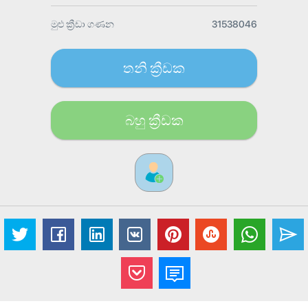
මුළු ක්‍රීඩා ගණන
31538046
තනි ක්‍රීඩක
බහු ක්‍රීඩක​