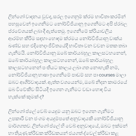
ලින්ගෝ වාදනය වුවද, සරල ඉගෙනුම් ක්රම භාවිතා කරමින්
පහසුවෙන් ඉගෙනීමට නෝර්වීජියානු ඉගෙනීමට අපි ප්රබල
ප්රවේශයක් ලබා දී ඇත්තෙමු. ඉගෙනීමේ ක්රියාවලිය
ආරම්භ කිරීම සඳහා හොඳම ක්රමය නෝර්වීජියානු වාක්ය
ඛණ්ඩ සහ එදිනෙදා ජීවිතයේදී භාවිතා වන වචන මතක තබා
ගැනීමයි. නෝර්වීජියානු ඔබේ කාර්යබහුල කාලසටහනෙන්,
ඔබේ කාර්යබහුල කාලසටහනෙන්, ඔබේ කාර්යබහුල
කාලසටහනෙන් පංතියට කාලය ලබා ගත නොහැකි නම්,
නෝර්වීජියානු භාෂා ඉගෙනීමේ පාඩම් සහ පා courses මාලා
ඔබට ආශීර්වාදයක්. ඇත්ත වශයෙන්ම, ඔබේ නිදන කාමරයේ
ඔබ විවේකීව සිටියදී ඉගෙන ගැනීමට වඩා හොඳ විය
හැක්කේ කුමක් ද?
ලින්ගෝ ප්ලේ වෙබ් යෙදුම යනු ඔබට ඉගෙන ගැනීමට
උපකාරී වන ජංගම අයදුම්පතේ අනුවාදයකි නෝර්වීජියානු
මාර්ගගතව. ලින්ගෝ ප්ලේ හි වෙබ් අනුවාදයේ, ඔබට ඉක්මන්
හා තියුණු ක්රීඩක ක්රීඩකයන් ජයගත් ද්වෙල් ක්රීඩා කළ