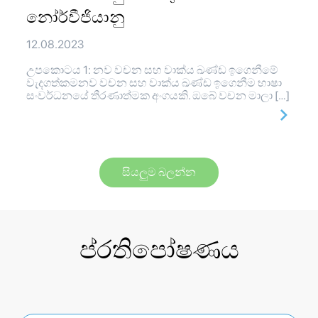
නෝර්වීජියානු
12.08.2023
උපකොටය 1: නව වචන සහ වාක්ය ඛණ්ඩ ඉගෙනීමේ
වැදගත්කමනව වචන සහ වාක්ය ඛණ්ඩ ඉගෙනීම භාෂා
සංවර්ධනයේ තීරණාත්මක අංගයකි. ඔබේ වචන මාලා […]
සියලුම බලන්න
ප්රතිපෝෂණය