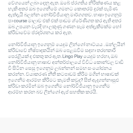
වේගයෙන් ලබා දෙනු ඇත. ඔබේ ප්රගතිය නිරීක්ෂණය කළ
හැකි අතර ඔබ ඉගෙනීමේ ගමනට කොතරම් දුරක් පැමිණ
ඇත්දැයි බලන්න නෝර්වීජියානු මාර්ගගතව. භාෂා ඉගෙනුම්
පා course මාලාව එක් එක් පාඩම ශ්රේණිගත කර ඇති අතර
ඔබ උපයන වැරදි හා ලකුණු ගණන සෑම අත්දැකීමක්ම හෝ
ක්රීඩාවේම ප්රදර්ශනය කර ඇත.
නෝර්වීජියානු ඉගෙනුම් යෙදුම ලින්ගෝ නාට්යය . ඔන්ලයින්
ක්රීඩාවේ නිෂ්පාදකයින් ඔබ පෙළඹවීම සඳහා තරඟකාරී
පෙරළියක් ද එකතු කර ඇත. Lingo Play යෙදුම හරහා, ඔබ
නෝර්වීජියානු භාෂාව අන්තර්ජාලයේ විවිධ කොන්වල වාඩි
වී සිටින සෙසු ඉගෙනුම ලබන්නන් සමඟ සංයෝජනය
කරන්න. ව්යාකරණ නීති කටපාඩම් කිරීම මගින් භාෂාවක්
ඉගෙනීම ආරම්භ කිරීමට කැමති කවුද? සිත් ඇදගන්නාසුළු
ක්රීඩා කරමින් ඔබ ඉගෙනීම නෝර්වීජියානු ඉගෙනීම
ආරම්භ කරන බව ලින්ගෝ ඇප් සහතික කරයි.