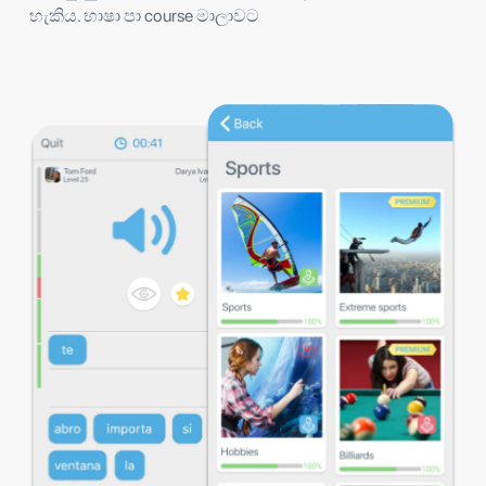
හැකිය. භාෂා පා course මාලාවට