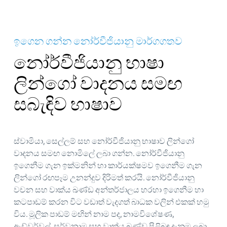
ඉගෙන ගන්න නෝර්වීජියානු මාර්ගගතව
නෝර්වීජියානු භාෂා
ලින්ගෝ වාදනය සමඟ
සබැඳිව භාෂාව
ස්වාමියා, සෙල්ලම් සහ නෝර්වීජියානු භාෂාව ලින්ගෝ
වාදනය සමඟ නොමිලේ ලබා ගන්න. නෝර්වීජියානු
ඉගෙනීම ගැන ඉක්මනින් හා කාර්යක්ෂමව ඉගෙනීම ගැන
ලින්ගෝ රඟපෑම උනන්දුව දිරිමත් කරයි. නෝර්වීජියානු
වචන සහ වාක්ය ඛණ්ඩ අන්තර්ජාලය හරහා ඉගෙනීම හා
කටපාඩම් කරන විට වඩාත් වැදගත් බාධක වලින් එකක් හමු
විය. මූලික පාඩම් මඟින් නාම පද, නාමවිශේෂණ,
ඇඩ්වර්වල්, සර්වනාම සහ වාක්ය ඛණ්ඩ පිළිබඳ දැනුම ලබා