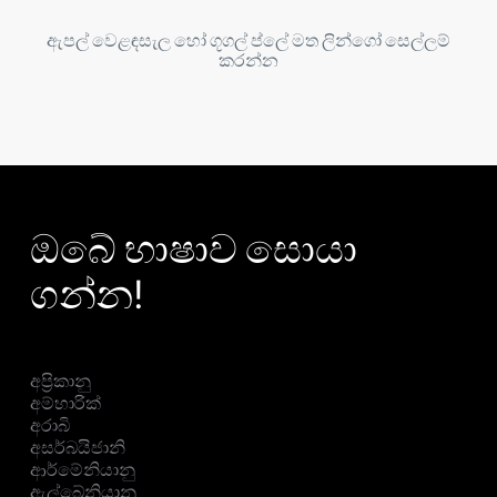
ඇපල් වෙළඳසැල හෝ ගූගල් ප්ලේ මත ලින්ගෝ සෙල්ලම්
කරන්න
ඔබේ භාෂාව සොයා
ගන්න!
අප්‍රිකානු
අම්හාරික්
අරාබි
අසර්බයිජානි
ආර්මේනියානු
ඇල්බේනියානු