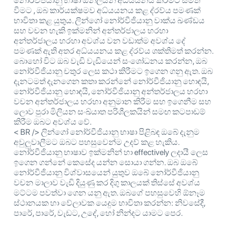
නෝර්වීජියානු භාෂා ඔන්ලයින් අධ්යයනය කිරීමට සමත්
වීමට , ඔබ කාර්යක්ෂමව අධ්යයනය කළ ද්රව්ය පමණක්
භාවිතා කළ යුතුය. ලින්ගෝ නෝර්වීජියානු වාක්ය ඛණ්ඩය
සහ වචන හැකි ඉක්මනින් අන්තර්ජාලය හරහා
අන්තර්ජාලය හරහා අවශ්ය වන වඩාත්ම අවශ්ය දේ
පමණක් ඇති අතර අධ්යයනය කළ ද්රව්ය ශක්තිමත් කරන්න.
බොහෝ විට ඔබ වැඩි වැඩියෙන් සංශෝධනය කරන්න, ඔබ
නෝර්වීජියානු චතුර ලෙස කථා කිරීමට ඉගෙන ගනු ඇත. ඔබ
දැනටමත් දැනගෙන කතා කරන්නේ නෝර්වීජියානු හොඳයි,
නෝර්වීජියානු හොඳයි, නෝර්වීජියානු අන්තර්ජාලය හරහා
වචන අන්තර්ජාලය හරහා අනුමාන කිරීම සහ ඉගෙනීම සහ
ලොව පුරා මිලියන සංඛ්යාත පරිශීලකයින් සමඟ කටපාඩම්
කිරීම ඔබට අවශ්ය වේ.
< BR /> ලින්ගෝ නෝර්වීජියානු භාෂා පිළිබඳ ඔබේ දැනුම
අවුලුවාලීමට ඔබට පහසුවෙන්ම උදව් කළ හැකිය.
නෝර්වීජියානු භාෂාව ඉක්මනින් හා effectively ලදායී ලෙස
ඉගෙන ගන්නේ කෙසේද යන්න සොයා ගන්න. ඔබ ඔබේ
නෝර්වීජියානු විශ්වාසයෙන් යුතුව ඔබේ නෝර්වීජියානු
වචන මාලාව වැඩි දියුණු කර දිගු කාලයක් තිස්සේ අවශ්ය
මට්ටම පවත්වා ගෙන යනු ඇත. ඔබගේ පහසුවෙහි ඕනෑම
ස්ථානයක හා වේලාවක යෙදුම භාවිතා කරන්න: නිවසේදී,
පාරේ, පාරේ, වැඩට, උදේ, හෝ නින්දට යාමට පෙර.