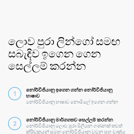
ලොව පුරා ලින්ගෝ සමඟ
සබැඳිව ඉගෙන ගෙන
සෙල්ලම් කරන්න
නෝර්වීජියානු ඉගෙන ගන්න නෝර්වීජියානු
භාෂාව
නෝර්වීජියානු භාෂාව නොමිලේ ඉගෙන ගන්න
නෝර්වීජියානු මාර්ගගතව සෙල්ලම් කරන්න
නෝර්වීජියානු ලොව පුරා මිලියන ගණනක් තවත්
ක්රීඩකයන් සමඟ නෝර්වීජියානු වචන සහ වාක්ය