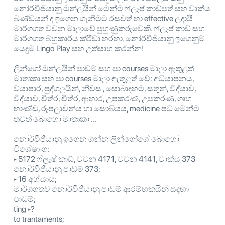
නෝර්වීජියානු ඔන්ලයින් මෙන්ම ෆ්ලෑෂ් කාඩ්පත් සහ වාක්ය
ඛණ්ඩයන් ද ඉගෙන ගැනීමට රසවත් හා effective ලදායී
මාර්ගගත වචන මාලාවේ පුහුණුකරුවෙකි. ෆ්ලෑෂ් කාඩ් සහ
මාර්ගගත බහුකාර්ය ක්රීඩා හරහා. නෝර්වීජියානු ඉගෙනුම්
යෙදුම Lingo Play සහ උත්සාහ කරන්න!
ලින්ගෝ ඔන්ලයින් පාඩම් සහ පා courses මාලා ඇතුළත්
මාතෘකා සහ පා courses මාලා ඇතුළත් වේ: අධ්යාපනය,
ව්යාපාර, පුද්ගලයින්, නිවස , සොබාදහම, සතුන්, විද්යාව,
විද්යාව, චිත්ර, චිත්ර, ආහාර, උපකරණ, උපකරණ, ගෘහ
භාණ්ඩ, රූපලාවන්ය හා සෞඛ්යය, medicine ෂධ මෙන්ම
තවත් බොහෝ මාතෘකා ...
නෝර්වීජියානු ඉගෙන ගන්න ලින්ගෝගේ බොහෝ
විශේෂාංග:
‣ 5172 ෆ්ලෑෂ් කාඩ්, වචන 4171, වචන 4141, වාක්ය 373
නෝර්වීජියානු පාඩම් 373;
‣ 16 අභ්යාස;
මාර්ගගතව නෝර්වීජියානු පාඩම් ආරම්භකයින් සඳහා
පාඩම්;
ting ‣?
to trantaments;