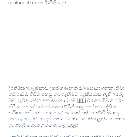
conformation නෝර්වීජියානු
දීප්තිමත් ෆ්ලෑෂ් කාඩ් දහස් ගණනක් ඔබ සොයා ගන්න, ඒවා
කටපාඩම් කිරීම පහසු කර ගැනීමට හැකියාවක් ඇති අතර,
ඔබ හැව්ද යන්න නොසලකා ඔබේ [[[]]] ඊ ඉගෙනීම ආරම්භ
කිරීමට පටන් ගත්තේය නෝර්වීජියානු හෝ ස්වදේශික
කථිකයෙකි. ඔබ හොඳම දේ සොයන්නේ නෝර්වීජියානු
භාෂා ඉගෙනුම් යෙදුම, ඔබ අනිවාර්යයෙන්ම ලින්ගෝ භාෂා
ඉගෙනුම් යෙදුම උත්සාහ කළ යුතුය!