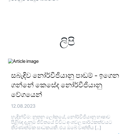
ලිපි
සබැඳිව නෝර්වීජියානු පාඩම් - ඉගෙන
ගන්නේ කෙසේද නෝර්වීජියානු
වේගයෙන්
12.08.2023
හැඳින්වීම: නූතන ලෝකයේ, නෝර්වීජියානු භාෂාව
පිළිබඳ දැනුම ජීවිතයේ විවිධ අංශවල සාර්ථකත්වයට
තීරණාත්මක සාධකයකි. එය ඔබේ වෘත්තිය […]