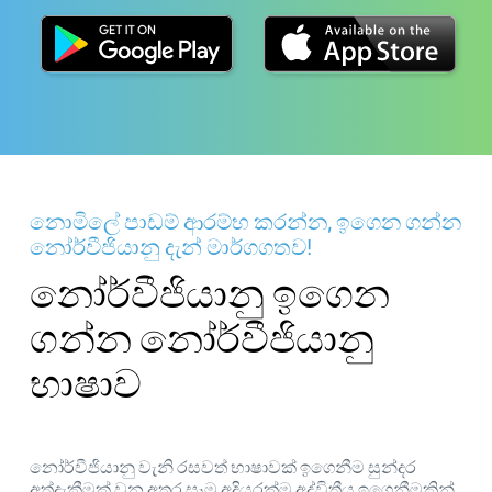
නොමිලේ පාඩම් ආරම්භ කරන්න, ඉගෙන ගන්න
නෝර්වීජියානු දැන් මාර්ගගතව!
නෝර්වීජියානු ඉගෙන
ගන්න නෝර්වීජියානු
භාෂාව
නෝර්වීජියානු වැනි රසවත් භාෂාවක් ඉගෙනීම සුන්දර
අත්දැකීමක් වන අතර සෑම අදියරක්ම අද්විතීය ඉගෙනීමකින්