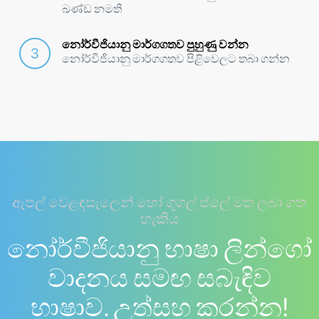
ඛණ්ඩ නමති
නෝර්වීජියානු මාර්ගගතව පුහුණු වන්න
නෝර්වීජියානු මාර්ගගතව පිළිවෙලට තබා ගන්න
ඇපල් වෙළඳසැලෙන් හෝ ගූගල් ප්ලේ මත ලබා ගත
හැකිය
නෝර්වීජියානු භාෂා ලින්ගෝ
වාදනය සමඟ සබැඳිව
භාෂාව. උත්සහ කරන්න!