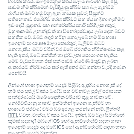
භාවිතා කරයි. ඔබ ඉගෙනුම් ක්රියාවලිය ආරම්භ කළ පසු,
පාඩම් නිම කිරීමෙන් වැඩිදියුණු කිරීම් සහ බල ගැන්වීම්
රාශියක් ඔබට හමුවනු ඇත. නායක පුවරු සිසුන්ට
එකිනෙකාට එරෙහිව තරඟ කිරීමට සහ ත්යාග දිනා ගැනීමට
ඉඩ දෙයි. සූදානම සහ අන්තර්ක්රියාකාරී පරිශීලක අතුරු
මුහුණත ඔබ උනන්දුවක් හා විනෝදාස්වාදය ලබා දෙන බවට
සහතික වේ. ඔබට අගුළු හරිනු නොලැබේ නම් මිස භාෂා
ඉගෙනුම් පා course මාලා තොරතුරු බැලීමට ඔබට
නොහැකිය. ඔබට වරින් වර ඔබේ ප්රගතිය නිරීක්ෂණය කළ
හැකි අතර, ඔබේ ශක්තීන් හා දුර්වලතා සොයා ගත හැකිය.
මෙම වැඩසටහන එක් එක් පාඩම ශ්රේණි මතුවනු ලබන
ආකාරයට නිර්මාණය කර ඇති අතර ඔබ ගන්නා වැරදි ගණන
පෙන්වයි.
ලින්ගෝ භාෂා ඉගෙනුම් යෙදුම පිළිබඳ ඇදහිය නොහැකි දේ
නම් එය පුළුල් වාක්ය ඛණ්ඩ සහ වචනවල පුළුල් පරාසයක
සාන්ද්රණයයි ඔබේ දෛනික චර්යාව තුළ භාවිතා වේ.
නෝර්වීජියානු භාෂාව ඉක්මනින් ඉගෙන ගැනීමට හා
භාෂාවේ ප්රවීණ වීමට ඔබ අරගල කරන්නේ නම්, ලින්ෆ්රී
[[[]]], වචන, වාක්ය, වාක්ය ඛණ්ඩ. ඉතින්, ඔබ බලා සිටින්නේ
කුමක් සඳහාද? ඔබගේ iOS හෝ ඇන්ඩ්රොයිඩ් සඳහා භාෂා
ඉගෙනුම් යෙදුම අද ඔබේ iOS හෝ ඇන්ඩ්රොයිඩ් සඳහා භාෂා
ඉගෙනුම් යෙදුම බාගන්න.