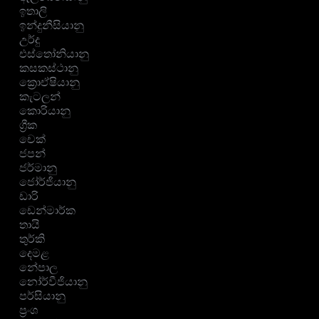
ඉතාලි
ඉන්දුනීසියානු
උර්දු
එස්තෝනියානු
කසකස්ථානු
ක්‍රොඒෂියානු
කැටලන්
කොරියානු
ග්‍රීක
චෙක්
ජපන්
ජර්මානු
ජෝර්ජියානු
ඩාරි
ඩෙන්මාර්ක
තායි
තුර්කි
දෙමළ
නේපාල
නෝර්වීජියානු
පර්සියානු
ප්‍රංශ