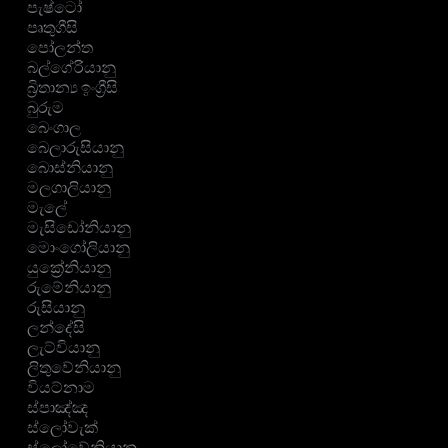
පැෂ්ටෝ
පෘතුගීසි
පෝලන්ත
බල්ගේරියානු
බ්‍රිතාන්‍ය ඉංග්‍රීසි
බුරුම
බෙංගාල
බෙලාරුසියානු
බොස්නියානු
මලගාලියානු
මැලේ
මැසිඩෝනියානු
මොංගෝලියානු
යුක්‍රේනියානු
රුමේනියානු
රුසියානු
ලන්දේසි
ලැට්වියානු
ලිතුවේනියානු
වියට්නාම
ස්පාඤ්ඤ
ස්ලෝවැක්
ස්ලෝවේනියානු