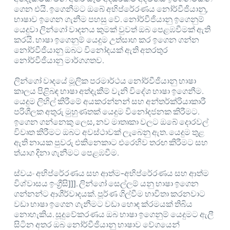
ගෙන එයි. ඉගෙනීමට ඔබේ අභිප්රේරණය නෝර්වීජියානු,
භාෂාව ඉගෙන ගැනීම පහසු වේ. නෝර්වීජියානු ඉගෙනුම්
යෙදුවා ලින්ගෝ වාදනය කුමක් වුවත් ඔබ පෙළඹවීමක් ඇති
කරයි. භාෂා ඉගෙනුම් යෙදුම උත්සාහ කර ඉගෙන ගන්න
නෝර්වීජියානු ඔබට විනෝදයක් ඇති අතරතුර
නෝර්වීජියානු මාර්ගගතව.
ලින්ගෝ වාදයේ මූලික පරමාර්ථය නෝර්වීජියානු භාෂා
කාලය පිළිබඳ භාෂා අත්දැකීම් වැනි විදේශ භාෂා ඉගෙනීම.
යෙදුම ලිහිල් කිරීමේ අයකරන්නන් සහ අන්තර්ක්රියාකාරී
පරිශීලක අතුරු මුහුණතක් යෙදුම විනෝදජනක කිරීමට.
ඉගෙන ගන්නෙකු ලෙස, නව මාතෘකා වලට ඔබේ දොරවල්
විවෘත කිරීමට ඔබට අවස්ථාවක් ලැබෙනු ඇත. යෙදුම තුළ
ඇති නායක පුවරු එකිනෙකාට එරෙහිව තරඟ කිරීමට සහ
ත්යාග දිනා ගැනීමට පෙළඹවීම.
ස්වයං අභිප්රේරණය සහ ආත්ම-අභිප්රේරණය සහ ආත්ම
විශ්වාසය ඉංග්‍රීසි]]]. ලින්ගෝ සෙල්ලම් යනු භාෂා ඉගෙන
ගන්නන්ට ආශීර්වාදයක්. පූර්ණ ගිල්වීම භාවිතා කරනවාට
වඩා භාෂා ඉගෙන ගැනීමට වඩා හොඳ ක්රමයක් තිබිය
නොහැකිය. සූදුවේකරණය ඔබ භාෂා ඉගෙනුම් යෙදුමට ඇලී
සිටින අතර ඔබ නෝර්වීජියානු භාෂාව වේගයෙන්