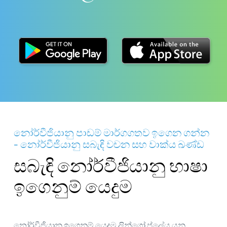
නෝර්වීජියානු පාඩම් මාර්ගගතව ඉගෙන ගන්න
- නෝර්වීජියානු සබැඳි වචන සහ වාක්ය ඛණ්ඩ
සබැඳි නෝර්වීජියානු භාෂා
ඉගෙනුම් යෙදුම
නෝර්වීජියානු ඉගෙනුම් යෙදුම ලින්ගෝ ප්ලේය යනු