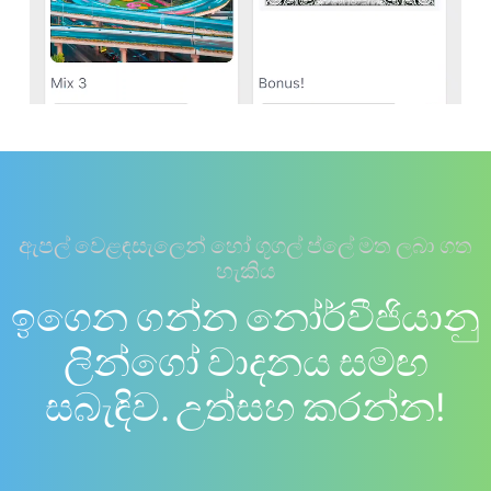
ඇපල් වෙළඳසැලෙන් හෝ ගූගල් ප්ලේ මත ලබා ගත
හැකිය
ඉගෙන ගන්න නෝර්වීජියානු
ලින්ගෝ වාදනය සමඟ
සබැඳිව. උත්සහ කරන්න!