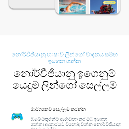
නෝර්වීජියානු භාෂාව ලින්ගෝ වාදනය සමඟ
ඉගෙන ගන්න
නෝර්වීජියානු ඉගෙනුම්
යෙදුම ලින්ගෝ සෙල්ලම්
මාර්ගගතව සෙල්ලම් කරන්න
ඔබේ මිතුරන්ට ආරාධනා කර ඔබ ඉගෙන
ගන්නා ආකාරයට විනෝද වන්න නෝර්වීජියානු