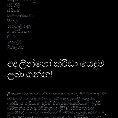
ස්වහීලී
ස්වීඩන
සාම්ප්‍රදායික චීන
සිංහල
සෝමාලියානු
හංගේරියානු
හින්දි
හෙබ්‍රෙව්
ෆින්ලන්ත
අද ලින්ගෝ ක්රීඩා යෙදුම
ලබා ගන්න!
ලින්ගෝ වාදනය විදේශීය භාෂා ඉගෙන ගැනීමට සහ ඉංග්‍රීසි
(බ්රිතාන්ය සහ ඇමරිකානු, ජර්මානු, ඉතාලි, පෘතුගීසි
(බ්රසීලය, රුසියානු, තුර්කි, චීන හෝ කොරියානු), ඉංග්‍රීසි
(බ්රිතාන්ය සහ ඇමරිකානු), ඉංග්‍රීසි (බ්රසීරියානු සහ
යුරෝපීය) යන වචන කටපාඩම් කිරීමට සුදුසුම ක්රමයක් ,
ඉංග්‍රීසි (බ්රිතාන්ය සහ ඇමරිකානු), ස්පා Spanish ් ,, ප්රංශ,