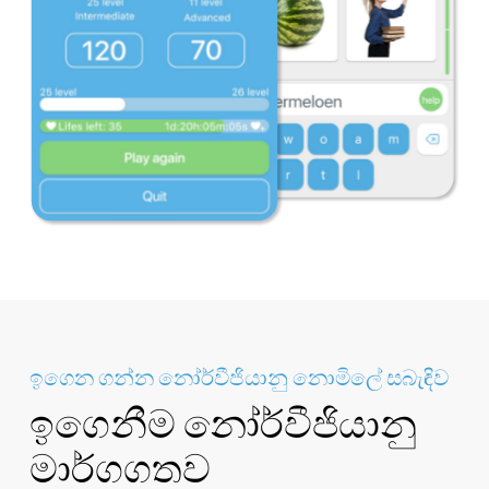
ඉගෙන ගන්න නෝර්වීජියානු නොමිලේ සබැඳිව
ඉගෙනීම නෝර්වීජියානු
මාර්ගගතව