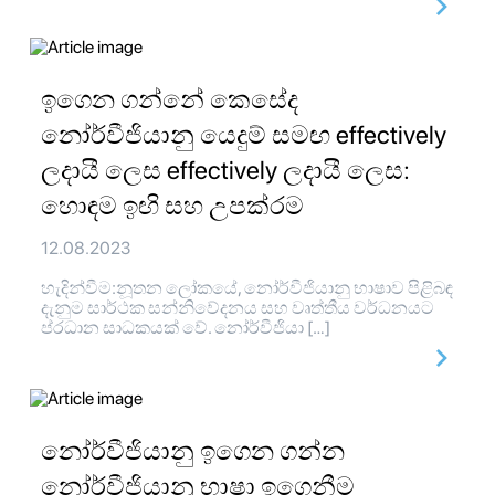
ඉගෙන ගන්නේ කෙසේද
නෝර්වීජියානු යෙදුම් සමඟ effectively
ලදායී ලෙස effectively ලදායී ලෙස:
හොඳම ඉඟි සහ උපක්රම
12.08.2023
හැදින්වීම:නූතන ලෝකයේ, නෝර්වීජියානු භාෂාව පිළිබඳ
දැනුම සාර්ථක සන්නිවේදනය සහ වෘත්තීය වර්ධනයට
ප්රධාන සාධකයක් වේ. නෝර්වීජියා […]
නෝර්වීජියානු ඉගෙන ගන්න
නෝර්වීජියානු භාෂා ඉගෙනීම