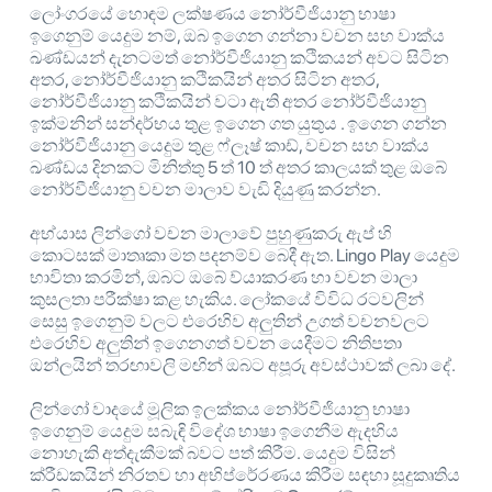
ලෝංගරයේ හොඳම ලක්ෂණය නෝර්වීජියානු භාෂා
ඉගෙනුම් යෙදුම නම්, ඔබ ඉගෙන ගන්නා වචන සහ වාක්ය
ඛණ්ඩයන් දැනටමත් නෝර්වීජියානු කථිකයන් අවට සිටින
අතර, නෝර්වීජියානු කථිකයින් අතර සිටින අතර,
නෝර්වීජියානු කථිකයින් වටා ඇති අතර නෝර්වීජියානු
ඉක්මනින් සන්දර්භය තුළ ඉගෙන ගත යුතුය . ඉගෙන ගන්න
නෝර්වීජියානු යෙදුම තුළ ෆ්ලෑෂ් කාඩ්, වචන සහ වාක්ය
ඛණ්ඩය දිනකට මිනිත්තු 5 ත් 10 ත් අතර කාලයක් තුළ ඔබේ
නෝර්වීජියානු වචන මාලාව වැඩි දියුණු කරන්න.
අභ්යාස ලින්ගෝ වචන මාලාවේ පුහුණුකරු ඇප් හි
කොටසක් මාතෘකා මත පදනම්ව බෙදී ඇත. Lingo Play යෙදුම
භාවිතා කරමින්, ඔබට ඔබේ ව්යාකරණ හා වචන මාලා
කුසලතා පරීක්ෂා කළ හැකිය. ලෝකයේ විවිධ රටවලින්
සෙසු ඉගෙනුම් වලට එරෙහිව අලුතින් උගත් වචනවලට
එරෙහිව අලුතින් ඉගෙනගත් වචන යෙදීමට නිතිපතා
ඔන්ලයින් තරඟාවලි මඟින් ඔබට අපූරු අවස්ථාවක් ලබා දේ.
ලින්ගෝ වාදයේ මූලික ඉලක්කය නෝර්වීජියානු භාෂා
ඉගෙනුම් යෙදුම සබැඳි විදේශ භාෂා ඉගෙනීම ඇදහිය
නොහැකි අත්දැකීමක් බවට පත් කිරීම. යෙදුම විසින්
ක්රීඩකයින් නිරතව හා අභිප්රේරණය කිරීම සඳහා සූදුකෘතිය