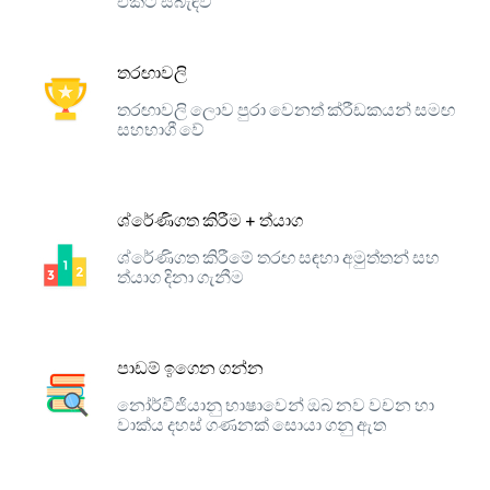
එකට සබැඳිව
තරඟාවලි
තරඟාවලි ලොව පුරා වෙනත් ක්රීඩකයන් සමඟ
සහභාගී වේ
ශ්රේණිගත කිරීම + ත්යාග
ශ්රේණිගත කිරීමේ තරඟ සඳහා අමුත්තන් සහ
ත්යාග දිනා ගැනීම
පාඩම් ඉගෙන ගන්න
නෝර්වීජියානු භාෂාවෙන් ඔබ නව වචන හා
වාක්ය දහස් ගණනක් සොයා ගනු ඇත