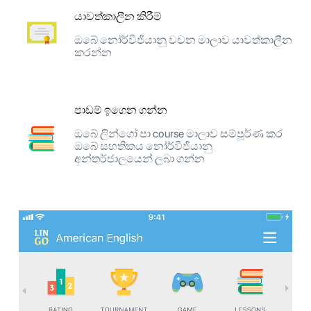
යාවත්කාලීන කිරීම්
ඔබේ නෝර්වීජියානු වචන මාලාව යාවත්කාලීන
කරන්න
පාඩම් ඉගෙන ගන්න
ඔබේ ලින්ගෝ පා course මාලාව සම්පූර්ණ කර
ඔබේ සහතිකය නෝර්වීජියානු
අන්තර්ජාලයෙන් ලබා ගන්න