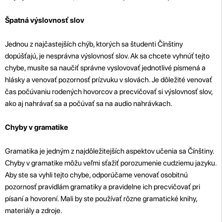
Špatná výslovnosť slov
Jednou z najčastejších chýb, ktorých sa študenti Čínštiny
dopúšťajú, je nesprávna výslovnosť slov. Ak sa chcete vyhnúť tejto
chybe, musíte sa naučiť správne vyslovovať jednotlivé písmená a
hlásky a venovať pozornosť prízvuku v slovách. Je dôležité venovať
čas počúvaniu rodených hovorcov a precvičovať si výslovnosť slov,
ako aj nahrávať sa a počúvať sa na audio nahrávkach.
Chyby v gramatike
Gramatika je jedným z najdôležitejších aspektov učenia sa Čínštiny.
Chyby v gramatike môžu veľmi sťažiť porozumenie cudziemu jazyku.
Aby ste sa vyhli tejto chybe, odporúčame venovať osobitnú
pozornosť pravidlám gramatiky a pravidelne ich precvičovať pri
písaní a hovorení. Mali by ste používať rôzne gramatické knihy,
materiály a zdroje.