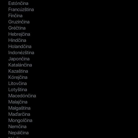
Estónčina
Francúzština
Fínčina
Gruzínčina
Gréčtina
Hebrejčina
Hindčina
Holandčina
Indonézština
Japončina
Katalánčina
Kazaština
Kórejčina
Litovčina
Lotyština
Macedónčina
Malajčina
Malgaština
Maďarčina
Mongolčina
Nemčina
Nepálčina