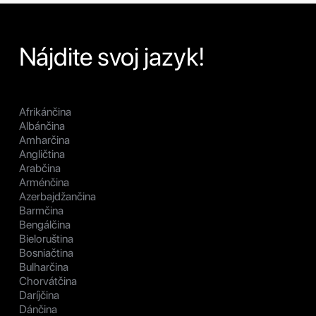
Nájdite svoj jazyk!
Afrikánčina
Albánčina
Amharčina
Angličtina
Arabčina
Arménčina
Azerbajdžančina
Barmčina
Bengálčina
Bieloruština
Bosniačtina
Bulharčina
Chorvátčina
Daríjčina
Dánčina