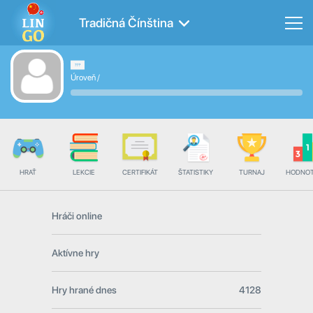
Tradičná Čínština
Úroveň
/
HRAŤ
LEKCIE
CERTIFIKÁT
ŠTATISTIKY
TURNAJ
HODNOT
Hráči online
Aktívne hry
Hry hrané dnes
4128