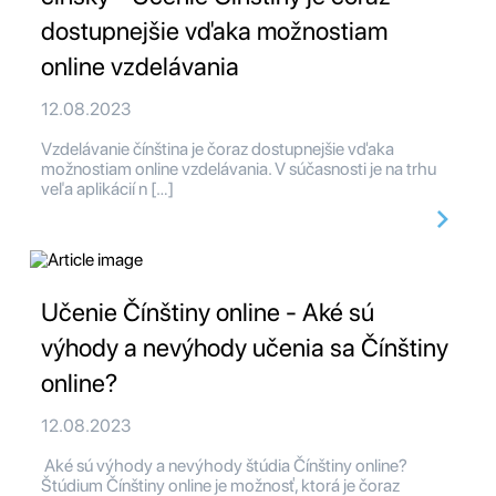
dostupnejšie vďaka možnostiam
online vzdelávania
12.08.2023
Vzdelávanie čínština je čoraz dostupnejšie vďaka
možnostiam online vzdelávania. V súčasnosti je na trhu
veľa aplikácií n […]
Učenie Čínštiny online - Aké sú
výhody a nevýhody učenia sa Čínštiny
online?
12.08.2023
Aké sú výhody a nevýhody štúdia Čínštiny online?
Štúdium Čínštiny online je možnosť, ktorá je čoraz