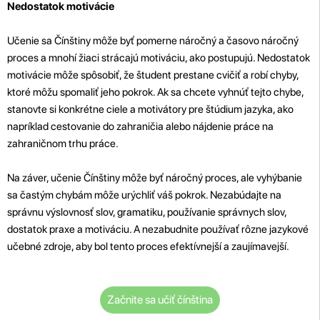
Nedostatok motivácie
Učenie sa Čínštiny môže byť pomerne náročný a časovo náročný
proces a mnohí žiaci strácajú motiváciu, ako postupujú. Nedostatok
motivácie môže spôsobiť, že študent prestane cvičiť a robí chyby,
ktoré môžu spomaliť jeho pokrok. Ak sa chcete vyhnúť tejto chybe,
stanovte si konkrétne ciele a motivátory pre štúdium jazyka, ako
napríklad cestovanie do zahraničia alebo nájdenie práce na
zahraničnom trhu práce.
Na záver, učenie Čínštiny môže byť náročný proces, ale vyhýbanie
sa častým chybám môže urýchliť váš pokrok. Nezabúdajte na
správnu výslovnosť slov, gramatiku, používanie správnych slov,
dostatok praxe a motiváciu. A nezabudnite používať rôzne jazykové
učebné zdroje, aby bol tento proces efektívnejší a zaujímavejší.
Začnite sa učiť čínština