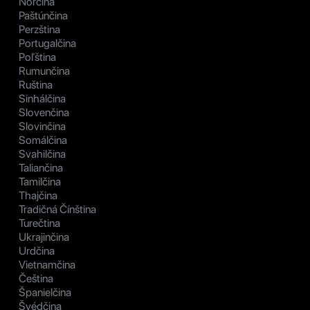
Nórčina
Paštúnčina
Perzština
Portugalčina
Poľština
Rumunčina
Ruština
Sinhálčina
Slovenčina
Slovinčina
Somálčina
Svahilčina
Taliančina
Tamilčina
Thajčina
Tradičná Čínština
Turečtina
Ukrajinčina
Urdčina
Vietnamčina
Čeština
Španielčina
Švédčina