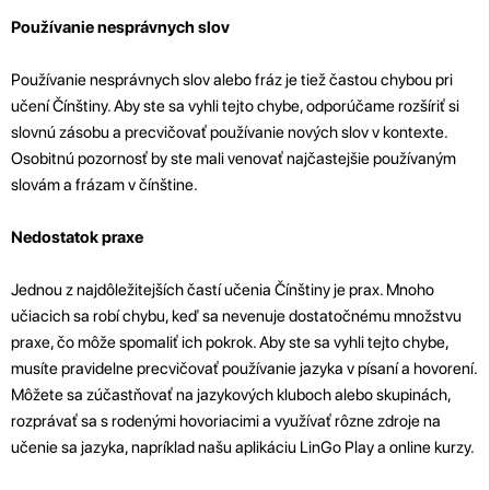
Používanie nesprávnych slov
Používanie nesprávnych slov alebo fráz je tiež častou chybou pri
učení Čínštiny. Aby ste sa vyhli tejto chybe, odporúčame rozšíriť si
slovnú zásobu a precvičovať používanie nových slov v kontexte.
Osobitnú pozornosť by ste mali venovať najčastejšie používaným
slovám a frázam v čínštine.
Nedostatok praxe
Jednou z najdôležitejších častí učenia Čínštiny je prax. Mnoho
učiacich sa robí chybu, keď sa nevenuje dostatočnému množstvu
praxe, čo môže spomaliť ich pokrok. Aby ste sa vyhli tejto chybe,
musíte pravidelne precvičovať používanie jazyka v písaní a hovorení.
Môžete sa zúčastňovať na jazykových kluboch alebo skupinách,
rozprávať sa s rodenými hovoriacimi a využívať rôzne zdroje na
učenie sa jazyka, napríklad našu aplikáciu LinGo Play a online kurzy.