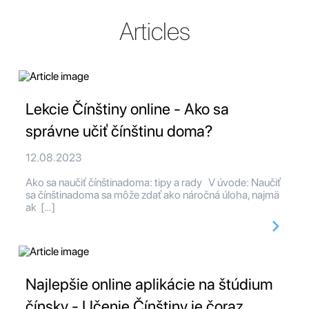
Articles
Lekcie Čínštiny online - Ako sa
správne učiť čínštinu doma?
12.08.2023
Ako sa naučiť čínštinadoma: tipy a rady V úvode: Naučiť
sa čínštinadoma sa môže zdať ako náročná úloha, najmä
ak […]
Najlepšie online aplikácie na štúdium
čínsky - Učenie Čínštiny je čoraz