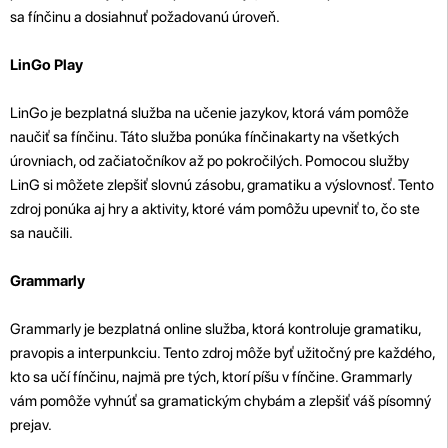
sa fínčinu a dosiahnuť požadovanú úroveň.
LinGo Play
LinGo je bezplatná služba na učenie jazykov, ktorá vám pomôže
naučiť sa fínčinu. Táto služba ponúka fínčinakarty na všetkých
úrovniach, od začiatočníkov až po pokročilých. Pomocou služby
LinG si môžete zlepšiť slovnú zásobu, gramatiku a výslovnosť. Tento
zdroj ponúka aj hry a aktivity, ktoré vám pomôžu upevniť to, čo ste
sa naučili.
Grammarly
Grammarly je bezplatná online služba, ktorá kontroluje gramatiku,
pravopis a interpunkciu. Tento zdroj môže byť užitočný pre každého,
kto sa učí fínčinu, najmä pre tých, ktorí píšu v fínčine. Grammarly
vám pomôže vyhnúť sa gramatickým chybám a zlepšiť váš písomný
prejav.