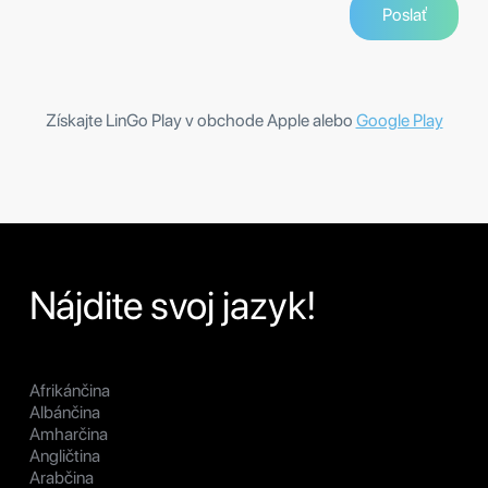
Získajte LinGo Play v obchode Apple alebo
Google Play
Nájdite svoj jazyk!
Afrikánčina
Albánčina
Amharčina
Angličtina
Arabčina