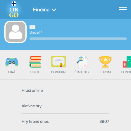
Fínčina
Úroveň
/
HRAŤ
LEKCIE
CERTIFIKÁT
ŠTATISTIKY
TURNAJ
HODNOT
Hráči online
Aktívne hry
Hry hrané dnes
3907