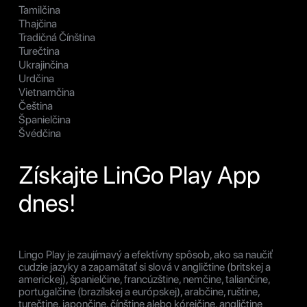
Tamilčina
Thajčina
Tradičná Čínština
Turečtina
Ukrajinčina
Urdčina
Vietnamčina
Čeština
Španielčina
Švédčina
Získajte LinGo Play App
dnes!
Lingo Play je zaujímavý a efektívny spôsob, ako sa naučiť
cudzie jazyky a zapamätať si slová v angličtine (britskej a
americkej), španielčine, francúzštine, nemčine, taliančine,
portugalčine (brazílskej a európskej), arabčine, ruštine,
turečtine, japončine, čínštine alebo kórejčine, angličtine