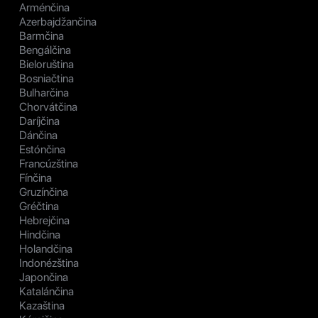
Arménčina
Azerbajdžančina
Barmčina
Bengálčina
Bieloruština
Bosniačtina
Bulharčina
Chorvátčina
Daríjčina
Dánčina
Estónčina
Francúzština
Fínčina
Gruzínčina
Gréčtina
Hebrejčina
Hindčina
Holandčina
Indonézština
Japončina
Katalánčina
Kazaština