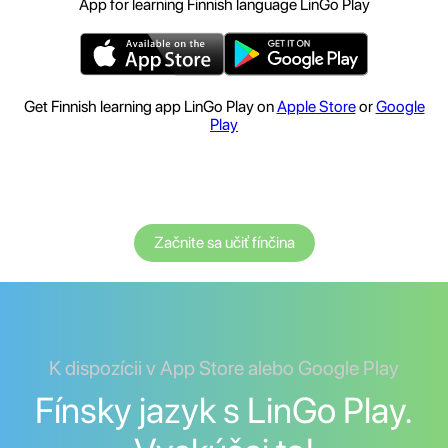
App for learning Finnish language LinGo Play
Get Finnish learning app LinGo Play on
Apple Store
or
Google
Play
Začnite sa učiť fínčina
K dispozícii v App Store alebo Google Play
Fínsky jazyk s LinGo Play.