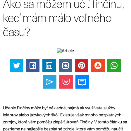
Ako sa môžem učiť fínčinu,
keď mám málo voľného
času?
Učenie Fínčiny môže byť nákladné, najmä ak využívate služby
lektorov alebo jazykových škôl. Existuje však mnoho bezplatných
zdrojov, ktoré vám pomôžu zlepšiť úroveň Fínčiny. V tomto článku sa
pozrieme na najlepšie bezplatné zdroje, ktoré vám pomôžu naučiť