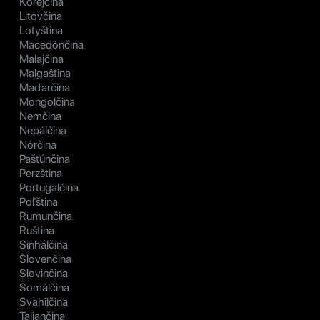
Kórejčina
Litovčina
Lotyština
Macedónčina
Malajčina
Malgaština
Maďarčina
Mongolčina
Nemčina
Nepálčina
Nórčina
Paštúnčina
Perzština
Portugalčina
Poľština
Rumunčina
Ruština
Sinhálčina
Slovenčina
Slovinčina
Somálčina
Svahilčina
Taliančina