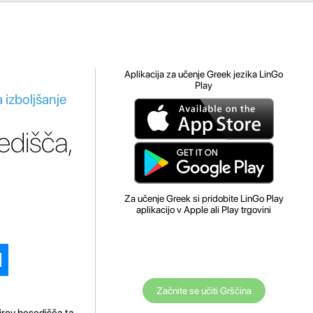
Aplikacija za učenje Greek jezika LinGo
Play
 izboljšanje
edišča,
Za učenje Greek si pridobite LinGo Play
aplikacijo v Apple ali Play trgovini
Začnite se učiti Grščina
virov besedišča ta