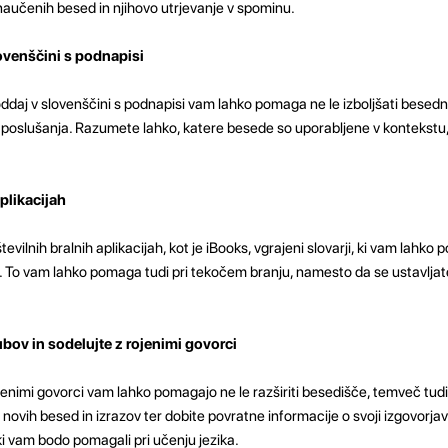
 naučenih besed in njihovo utrjevanje v spominu.
lovenščini s podnapisi
h oddaj v slovenščini s podnapisi vam lahko pomaga ne le izboljšati besed
i poslušanja. Razumete lahko, katere besede so uporabljene v kontekstu,
plikacijah
številnih bralnih aplikacijah, kot je iBooks, vgrajeni slovarji, ki vam lahko
 To vam lahko pomaga tudi pri tekočem branju, namesto da se ustavljat
bov in sodelujte z rojenimi govorci
jenimi govorci vam lahko pomagajo ne le razširiti besedišče, temveč tudi 
 novih besed in izrazov ter dobite povratne informacije o svoji izgovorjavi
 ki vam bodo pomagali pri učenju jezika.