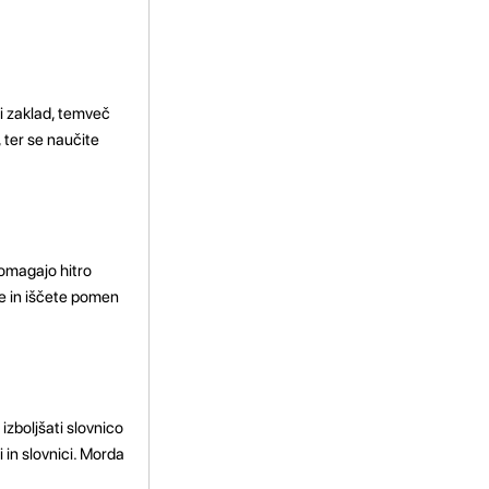
ni zaklad, temveč
 ter se naučite
 pomagajo hitro
e in iščete pomen
izboljšati slovnico
 in slovnici. Morda