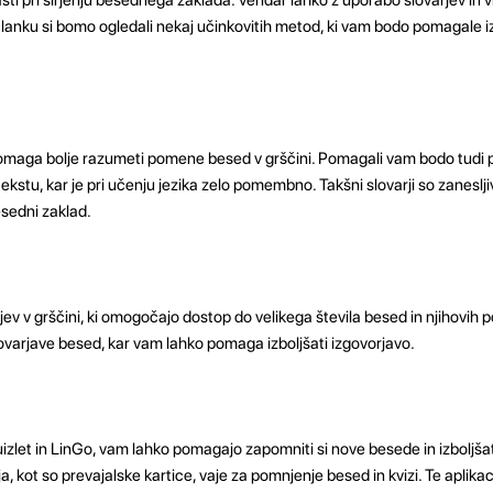
lanku si bomo ogledali nekaj učinkovitih metod, ki vam bodo pomagale iz
omaga bolje razumeti pomene besed v grščini. Pomagali vam bodo tudi 
stu, kar je pri učenju jezika zelo pomembno. Takšni slovarji so zanesljiv 
esedni zaklad.
arjev v grščini, ki omogočajo dostop do velikega števila besed in njihovih
varjave besed, kar vam lahko pomaga izboljšati izgovorjavo.
uizlet in LinGo, vam lahko pomagajo zapomniti si nove besede in izboljša
 kot so prevajalske kartice, vaje za pomnjenje besed in kvizi. Te aplikac