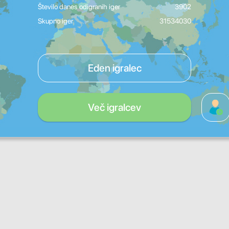
Število danes odigranih iger
3902
Skupno iger
31534030
Eden igralec
Več igralcev