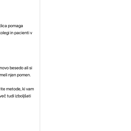
oklica pomaga
legi in pacienti v
 novo besedo ali si
zumeli njen pomen.
rite metode, ki vam
eč tudi izboljšati