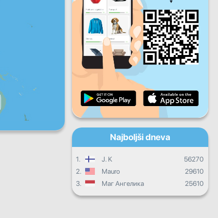
Pet
Sob
Ned
Dnevni napredek
Mesečni napredek
Certifikat
Celotni napredek
Najboljši dneva
1.
J. K
56270
2.
Mauro
29610
3.
Маг Ангелика
25610