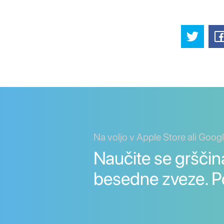
Na voljo v Apple Store ali Goog
Naučite se grščin
besedne zveze. P