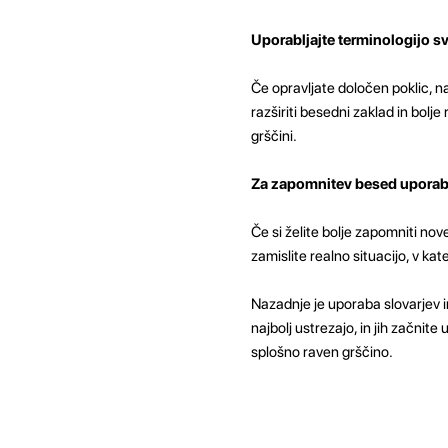
Uporabljajte terminologijo s
Če opravljate določen poklic, 
razširiti besedni zaklad in bol
grščini.
Za zapomnitev besed uporab
Če si želite bolje zapomniti nov
zamislite realno situacijo, v ka
Nazadnje je uporaba slovarjev i
najbolj ustrezajo, in jih začnit
splošno raven grščino.