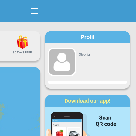
Profil
30 DAYS FREE
Stopnja
|
Napredek
Pon
Tor
Sre
Čet