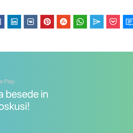
le Play
a besede in
oskusi!