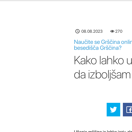
08.08.2023
270
Naučite se Grščina onlin
besedišča Grščina?
Kako lahko u
da izboljšam
Učenje grščino je lahko izziv, z