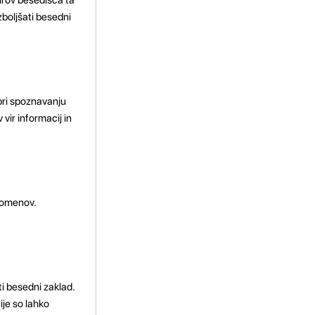
boljšati besedni
pri spoznavanju
vir informacij in
 pomenov.
ti besedni zaklad.
ije so lahko