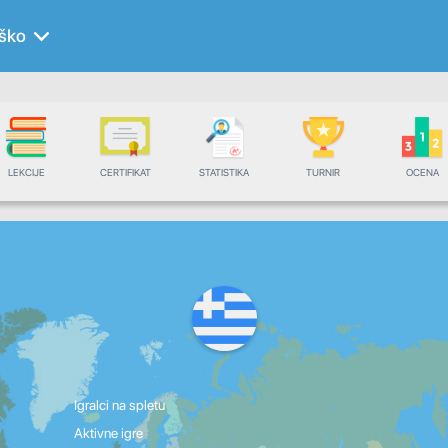
ško
LEKCIJE
CERTIFIKAT
STATISTIKA
TURNIR
OCENA
Igralci na spletu
Aktivne igre