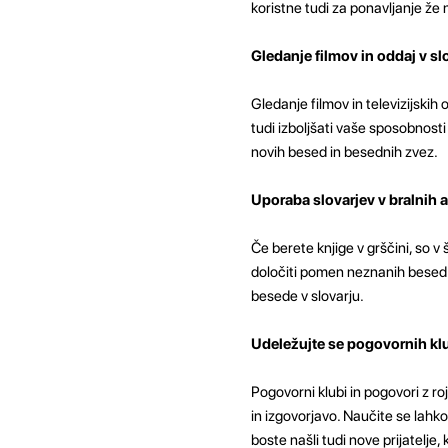
koristne tudi za ponavljanje že
Gledanje filmov in oddaj v s
Gledanje filmov in televizijski
tudi izboljšati vaše sposobnost
novih besed in besednih zvez.
Uporaba slovarjev v bralnih a
Če berete knjige v grščini, so v 
določiti pomen neznanih besed.
besede v slovarju.
Udeležujte se pogovornih klu
Pogovorni klubi in pogovori z ro
in izgovorjavo. Naučite se lahko
boste našli tudi nove prijatelje,