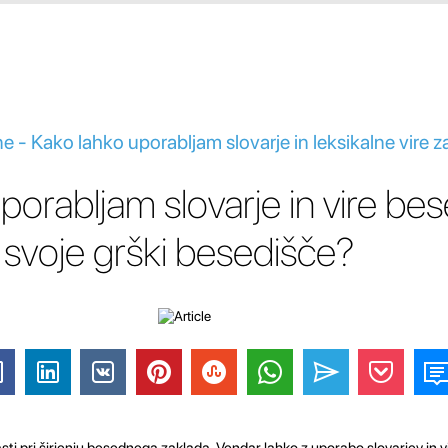
e - Kako lahko uporabljam slovarje in leksikalne vire za
porabljam slovarje in vire bes
 svoje grški besedišče?
lasti pri širjenju besednega zaklada. Vendar lahko z uporabo slovarjev in 