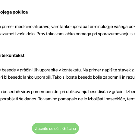
vojega poklica
na primer medicino ali pravo, vam lahko uporaba terminologije vašega p
je razumeti vaše delo. Prav tako vam lahko pomaga pri sporazumevanju s ko
ite kontekst
e besede v grščini, jih uporabite v kontekstu. Na primer napišite stavek z
teri bi besedo lahko uporabili. Tako si boste besedo bolje zapomnili in ra
n besednih virov pomemben del pri oblikovanju besedišča v grščini. Izbe
e uporabljati še danes. To vam bo pomagalo ne le izboljšati besedišče, temv
Začnite se učiti Grščina