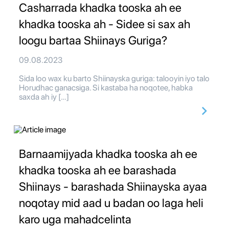
Casharrada khadka tooska ah ee
khadka tooska ah - Sidee si sax ah
loogu bartaa Shiinays Guriga?
09.08.2023
Sida loo wax ku barto Shiinayska guriga: talooyin iyo talo
Horudhac ganacsiga. Si kastaba ha noqotee, habka
saxda ah iy […]
Barnaamijyada khadka tooska ah ee
khadka tooska ah ee barashada
Shiinays - barashada Shiinayska ayaa
noqotay mid aad u badan oo laga heli
karo uga mahadcelinta