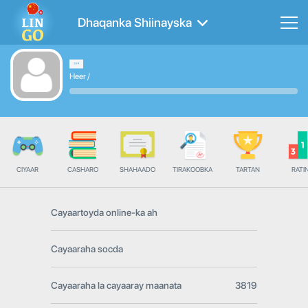
Dhaqanka Shiinayska
Heer
/
CIYAAR
CASHARO
SHAHAADO
TIRAKOOBKA
TARTAN
RATI
Cayaartoyda online-ka ah
Cayaaraha socda
Cayaaraha la cayaaray maanata
3819