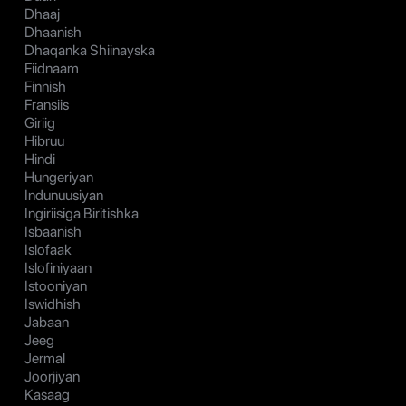
Dhaaj
Dhaanish
Dhaqanka Shiinayska
Fiidnaam
Finnish
Fransiis
Giriig
Hibruu
Hindi
Hungeriyan
Indunuusiyan
Ingiriisiga Biritishka
Isbaanish
Islofaak
Islofiniyaan
Istooniyan
Iswidhish
Jabaan
Jeeg
Jermal
Joorjiyan
Kasaag