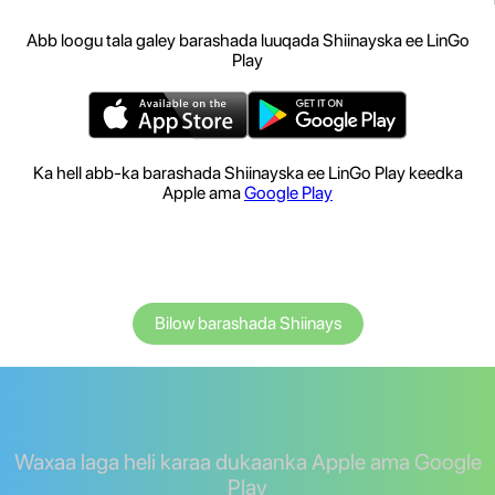
Abb loogu tala galey barashada luuqada Shiinayska ee LinGo
Play
Ka hell abb-ka barashada Shiinayska ee LinGo Play keedka
Apple ama
Google Play
Bilow barashada Shiinays
Waxaa laga heli karaa dukaanka Apple ama Google
Play