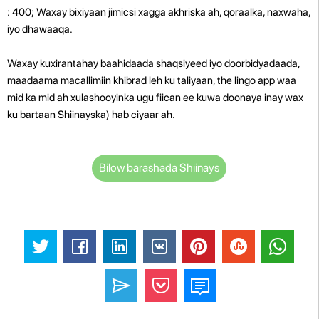
: 400; Waxay bixiyaan jimicsi xagga akhriska ah, qoraalka, naxwaha,
iyo dhawaaqa.
Waxay kuxirantahay baahidaada shaqsiyeed iyo doorbidyadaada,
maadaama macallimiin khibrad leh ku taliyaan,
the lingo app waa
mid ka mid ah xulashooyinka ugu fiican ee kuwa doonaya inay wax
ku bartaan Shiinayska) hab ciyaar ah.
Bilow barashada Shiinays