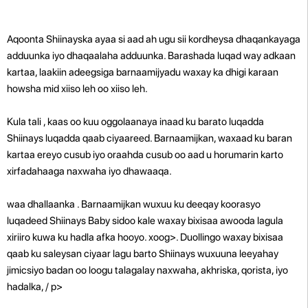
Aqoonta Shiinayska ayaa si aad ah ugu sii kordheysa dhaqankayaga
adduunka iyo dhaqaalaha adduunka. Barashada luqad way adkaan
kartaa, laakiin adeegsiga barnaamijyadu waxay ka dhigi karaan
howsha mid xiiso leh oo xiiso leh.
Kula tali
, kaas oo kuu oggolaanaya inaad ku barato luqadda
Shiinays luqadda qaab ciyaareed. Barnaamijkan, waxaad ku baran
kartaa ereyo cusub iyo oraahda cusub oo aad u horumarin karto
xirfadahaaga naxwaha iyo dhawaaqa.
waa
dhallaanka
. Barnaamijkan wuxuu ku deeqay koorasyo ​​
luqadeed Shiinays Baby sidoo kale waxay bixisaa awooda lagula
xiriiro kuwa ku hadla afka hooyo. xoog>. Duollingo waxay bixisaa
qaab ku saleysan ciyaar lagu barto Shiinays wuxuuna leeyahay
jimicsiyo badan oo loogu talagalay naxwaha, akhriska, qorista, iyo
hadalka, / p>