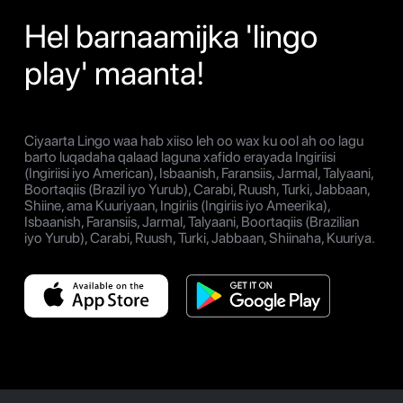
Hel barnaamijka 'lingo
play' maanta!
Ciyaarta Lingo waa hab xiiso leh oo wax ku ool ah oo lagu
barto luqadaha qalaad laguna xafido erayada Ingiriisi
(Ingiriisi iyo American), Isbaanish, Faransiis, Jarmal, Talyaani,
Boortaqiis (Brazil iyo Yurub), Carabi, Ruush, Turki, Jabbaan,
Shiine, ama Kuuriyaan, Ingiriis (Ingiriis iyo Ameerika),
Isbaanish, Faransiis, Jarmal, Talyaani, Boortaqiis (Brazilian
iyo Yurub), Carabi, Ruush, Turki, Jabbaan, Shiinaha, Kuuriya.