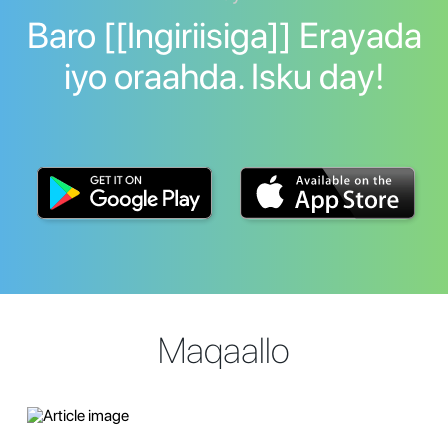
Baro [[Ingiriisiga]] Erayada
iyo oraahda. Isku day!
Maqaallo