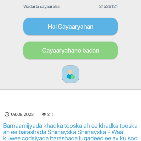
Wadarta cayaaraha
31536121
Hal Cayaaryahan
Cayaaryahano badan
09.08.2023
211
Barnaamijyada khadka tooska ah ee khadka tooska
ah ee barashada Shiinayska Shiinayska - Waa
kuwee codsiyada barashada luqadeed ee ay ku soo