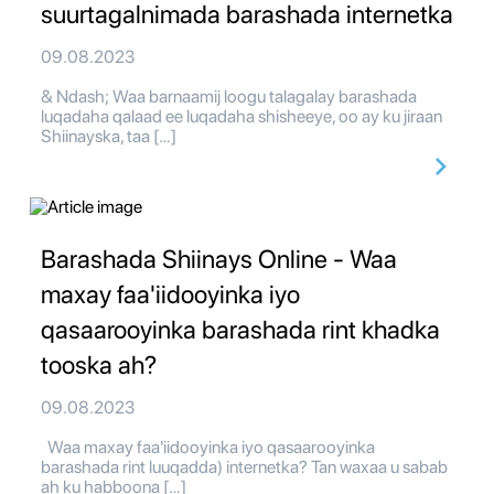
suurtagalnimada barashada internetka
09.08.2023
& Ndash; Waa barnaamij loogu talagalay barashada
luqadaha qalaad ee luqadaha shisheeye, oo ay ku jiraan
Shiinayska, taa […]
Barashada Shiinays Online - Waa
maxay faa'iidooyinka iyo
qasaarooyinka barashada rint khadka
tooska ah?
09.08.2023
Waa maxay faa'iidooyinka iyo qasaarooyinka
barashada rint luuqadda) internetka? Tan waxaa u sabab
ah ku habboona […]