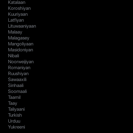
Katalaan
Koroshiyan
Kuuriyaan
Latfiyan
Lituwaaniyaan
Malaay
Malagasey
Mangoliyaan
Masidoniyan
Nibali
Noorweijiyan
Romaniyan
Ruushiyan
Sawaaxili
Sinhaali
Soomaali
Taamil
Taay
Taliyaani
Turkish
Urduu
Yukreeni