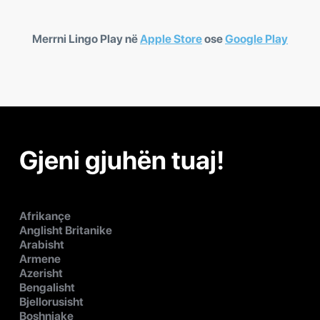
Merrni Lingo Play në
Apple Store
ose
Google Play
Gjeni gjuhën tuaj!
Afrikançe
Anglisht Britanike
Arabisht
Armene
Azerisht
Bengalisht
Bjellorusisht
Boshnjake