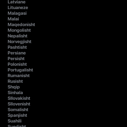
Latviane
Lituaneze
Malagasi
Malai
Maqedonisht
Mongolisht
Nepalisht
Norvegjisht
Pashtisht
Persiane
Persisht
Polonisht
Portugalisht
Rumanisht
Rusisht
Shqip
Sinhala
Sllovakisht
Sllovenisht
Somalisht
Spanjisht
Suahili
Suedisht