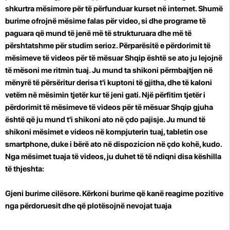
shkurtra mësimore për të përfunduar kurset në internet. Shumë
burime ofrojnë mësime falas për video, si dhe programe të
paguara që mund të jenë më të strukturuara dhe më të
përshtatshme për studim serioz. Përparësitë e përdorimit të
mësimeve të videos për të mësuar Shqip është se ato ju lejojnë
të mësoni me ritmin tuaj. Ju mund ta shikoni përmbajtjen në
mënyrë të përsëritur derisa t'i kuptoni të gjitha, dhe të kaloni
vetëm në mësimin tjetër kur të jeni gati. Një përfitim tjetër i
përdorimit të mësimeve të videos për të mësuar Shqip gjuha
është që ju mund t'i shikoni ato në çdo pajisje. Ju mund të
shikoni mësimet e videos në kompjuterin tuaj, tabletin ose
smartphone, duke i bërë ato në dispozicion në çdo kohë, kudo.
Nga mësimet tuaja të videos, ju duhet të
të ndiqni disa këshilla
të thjeshta:
Gjeni burime cilësore. Kërkoni burime që kanë reagime pozitive
nga përdoruesit dhe që plotësojnë nevojat tuaja