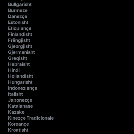
Bullgarisht
Burmeze
Danezçe
Estonisht
Etiopiançe
Finlandisht
Frëngjisht
Gjeorgjisht
Gjermanisht
Greqisht
Hebraisht
Hindi
Hollandisht
Hungarisht
Indoneziançe
Italisht
Japonezçe
Katalanase
Kazake
Kinezçe Tradicionale
Koreançe
Kroatisht