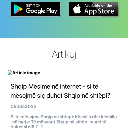
Artikuj
Shqip Mësime në internet - si të
mësojmë siç duhet Shqip në shtëpi?
09.08.2023
Si të mësojmë Shqip në shtëpi: Këshilla dhe këshilla
në hyrje: Të mësuarit Shqip në shtëpi mund të
duket si një […]