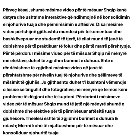
Përveç kësaj, shumë mësime video për të mësuar Shqip kanë
detyra dhe ushtrime interaktive
që ndihmojnë në konsolidimin
e njohurive tuaja dhe përmirësimin e aftësive. Disa mësime
video përfshijnë gjithashtu mundësi për të komentuar dhe
bashkëvepruar me studentë të tjerë, të cilat mund të jenë të
dobishme për të praktikuar të folur dhe për të marrë përshtypje.
Për të përdorur mësime video për të mësuar Shqip në mënyrë
më efektive, duhet të zgjidhni burimet e duhura. Shtë e
rëndësishme të zgjidhni mësime video që janë të
përshtatshme për nivelin tuaj të njohurive dhe qëllimeve të
mësimit të gjuhës. Ju gjithashtu duhet t'i kushtoni vëmendje
cilësisë së tingullit dhe fotografive, në mënyrë që të mos keni
probleme të dëgjoni dhe të kuptoni. Përdorimi i mësimeve
video për të mësuar Shqip mund të jetë një mënyrë shumë e
dobishme dhe efektive për të përmirësuar aftësitë tuaja
gjuhësore.
Theelësi është të zgjidhni burimet e duhura &
ndash; Merrni kohë të mjaftueshme për të mësuar dhe
konsoliduar njohuritë tuaja
.