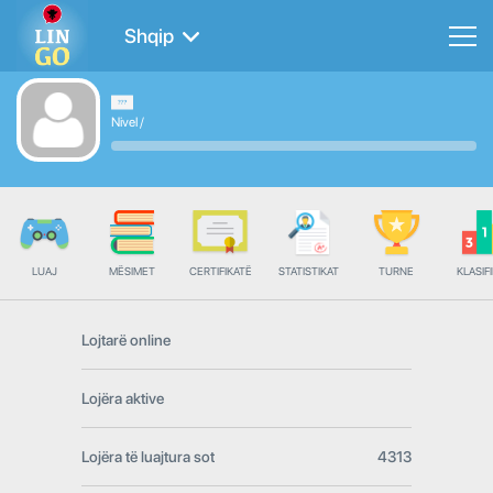
Shqip
Nivel
/
LUAJ
MËSIMET
CERTIFIKATË
STATISTIKAT
TURNE
KLASIFI
Lojtarë online
Lojëra aktive
Lojëra të luajtura sot
4313