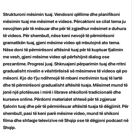
Strukturoni mësimin tuaj. Vendosni qëllime dhe planifikoni
mësimin tuaj me mësimet e videos. Përcaktoni se cilat tema ju
nevojiten për të mësuar dhe për të zgjedhur mësimet e duhura
të videos. Për shembull, nëse keni nevojë të përmirësoni
gramatikën tuaj, gjeni mësime video që mbulojnë ato tema.
Nëse doni të përmirësoni aftësinë tuaj për të kuptuar fjalimin
me vesh, gjeni mësime video që përfshijnë dialog ose
prezantime. Progresi juaj. Shkruajeni përparimin tuaj dhe rritni
gradualisht nivelin e vështirësisë së mësimeve të videos që po
mësoni. Kjo do t'ju ndihmojë të mbani motivimin tuaj të lartë
dhe të përmirësoni gradualisht aftësitë tuaja. Mësimet mund të
jenë një plotësues i mirë i librave shkollorë tradicionalë dhe
kurseve online. Përdorni materialet shtesë për të zgjeruar
fjalorin tuaj dhe për të përmirësuar aftësitë tuaja të dëgjimit. Për
shembull, pasi të keni parë mësime video, mund të shikoni
filma dhe shfaqje televizive në Shqip ose të dëgjoni podcast në
Shqip.