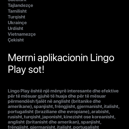
Tajlandezçe
Tamilisht
Turqisht
Ukrainçe
Urdisht
Vietnamezçe
Çekisht
Merrni aplikacionin Lingo
Play sot!
Lingo Play është një mënyrë interesante dhe efektive
për të mësuar gjuhë të huaja dhe për të mësuar
përmendësh fjalët në anglisht (britanike dhe
amerikane), spanjisht, frëngjisht, gjermanisht, italisht,
portugalisht (braziliane dhe evropiane), arabisht,
rusisht, turqisht, japonisht, kinezisht ose koreanisht,
anglisht (britanisht dhe amerikan), spanjisht,
frëngjisht, gjermanisht, italisht, portugalisht