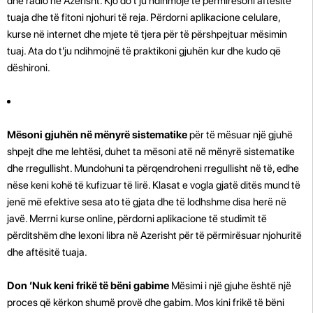
dhe radio në Azerisht. Kjo do t'ju ndihmojë të përmirësoni aftësitë
tuaja dhe të fitoni njohuri të reja. Përdorni aplikacione celulare,
kurse në internet dhe mjete të tjera për të përshpejtuar mësimin
tuaj. Ata do t'ju ndihmojnë të praktikoni gjuhën kur dhe kudo që
dëshironi.
Mësoni gjuhën në mënyrë sistematike
për të mësuar një gjuhë
shpejt dhe me lehtësi, duhet ta mësoni atë në mënyrë sistematike
dhe rregullisht. Mundohuni ta përqendroheni rregullisht në të, edhe
nëse keni kohë të kufizuar të lirë. Klasat e vogla gjatë ditës mund të
jenë më efektive sesa ato të gjata dhe të lodhshme disa herë në
javë. Merrni kurse online, përdorni aplikacione të studimit të
përditshëm dhe lexoni libra në Azerisht për të përmirësuar njohuritë
dhe aftësitë tuaja.
Don ’Nuk keni frikë të bëni gabime
Mësimi i një gjuhe është një
proces që kërkon shumë provë dhe gabim. Mos kini frikë të bëni