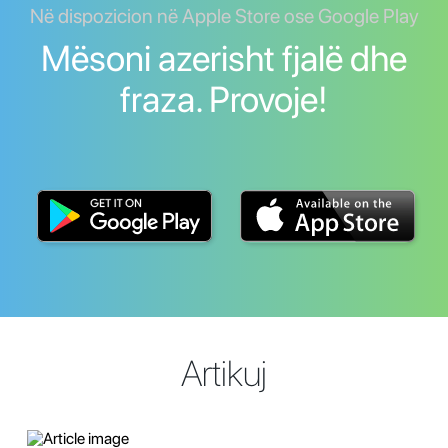
Në dispozicion në Apple Store ose Google Play
Mësoni azerisht fjalë dhe
fraza. Provoje!
Artikuj