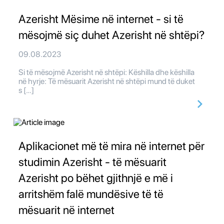
Azerisht Mësime në internet - si të
mësojmë siç duhet Azerisht në shtëpi?
09.08.2023
Si të mësojmë Azerisht në shtëpi: Këshilla dhe këshilla
në hyrje: Të mësuarit Azerisht në shtëpi mund të duket
s […]
Aplikacionet më të mira në internet për
studimin Azerisht - të mësuarit
Azerisht po bëhet gjithnjë e më i
arritshëm falë mundësive të të
mësuarit në internet