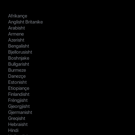
Afrikançe
Anglisht Britanike
Arabisht
Armene
Azerisht
Bengalisht
Bjellorusisht
Boshnjake
Bullgarisht
Burmeze
Danezçe
Estonisht
Etiopiançe
Finlandisht
Frëngjisht
Gjeorgjisht
Gjermanisht
Greqisht
Hebraisht
Hindi