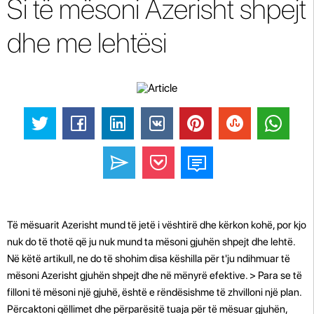
Si të mësoni Azerisht shpejt
dhe me lehtësi
Të mësuarit Azerisht mund të jetë i vështirë dhe kërkon kohë, por kjo
nuk do të thotë që ju nuk mund ta mësoni gjuhën shpejt dhe lehtë.
Në këtë artikull, ne do të shohim disa këshilla për t'ju ndihmuar të
mësoni Azerisht gjuhën shpejt dhe në mënyrë efektive. > Para se të
filloni të mësoni një gjuhë, është e rëndësishme të zhvilloni një plan.
Përcaktoni qëllimet dhe përparësitë tuaja për të mësuar gjuhën,