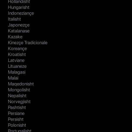
Hollandisht
Hungarisht
Indoneziançe
Italisht
Japonezçe
Katalanase
Kazake
Kinezçe Tradicionale
Koreançe
Kroatisht
Latviane
Lituaneze
Malagasi
Malai
Maqedonisht
Mongolisht
Nepalisht
Norvegjisht
Pashtisht
Persiane
Persisht
Polonisht
Portugalisht