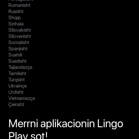
Rumanisht
Rusisht
Shqip
Sinhala
Sllovakisht
Sllovenisht
Somalisht
Spanjisht
Suahili
Suedisht
Tajlandezçe
Tamilisht
Turqisht
Ukrainçe
Urdisht
Vietnamezçe
Çekisht
Merrni aplikacionin Lingo
Play sot!