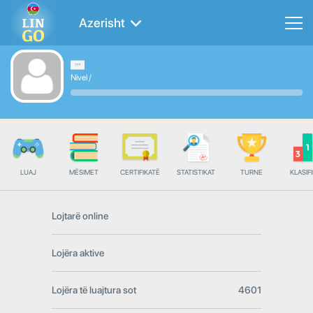
Azerisht
Nivel
/
LUAJ
MËSIMET
CERTIFIKATË
STATISTIKAT
TURNE
KLASIFI
Lojtarë online
Lojëra aktive
Lojëra të luajtura sot
4601