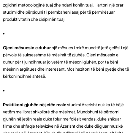
zgjidhni metodologjinë tuaj dhe ndani kohën tuaj. Hartoni një orar
studimi dhe përpiquni t'i përmbaheni asaj për të përmirësuar
produktivitetin dhe disiplinën tuaj.
Gjeni mësuesin e duhur
një mësues i mirë mund të jetë çelësi i një
përvoje të suksesshme të mësimit të gjuhës. Gjeni mësuesin e
duhur për t'ju ndihmuar jo vetëm të mësoni gjuhën, por ta bëni
mësimin argëtues dhe interesant. Mos hezitoni të bëni pyetje dhe të
kërkoni ndihmë shtesë.
Praktikoni gjuhën në jetën reale
studimi Azerisht nuk ka të bëjë
vetëm me librat shkollorë dhe mësimet. Mundohuni të përdorni
gjuhën në jetën reale duke folur me folësit vendas, duke shikuar
filma dhe shfaqje televizive në Azerisht dhe duke dëgjuar muzikë