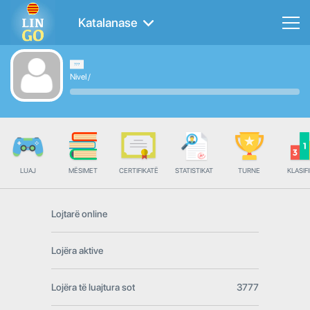
Katalanase
Nivel
/
LUAJ
MËSIMET
CERTIFIKATË
STATISTIKAT
TURNE
KLASIFI
Lojtarë online
Lojëra aktive
Lojëra të luajtura sot
3777