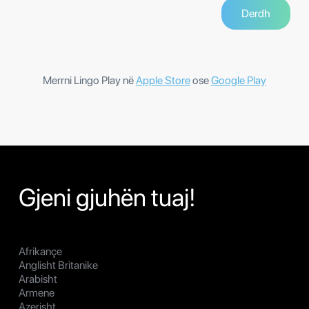
Merrni Lingo Play në
Apple Store
ose
Google Play
Gjeni gjuhën tuaj!
Afrikançe
Anglisht Britanike
Arabisht
Armene
Azerisht