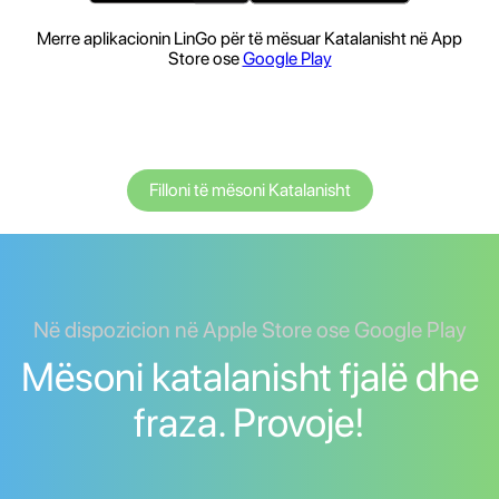
Merre aplikacionin LinGo për të mësuar Katalanisht në App
Store ose
Google Play
Filloni të mësoni Katalanisht
Në dispozicion në Apple Store ose Google Play
Mësoni katalanisht fjalë dhe
fraza. Provoje!