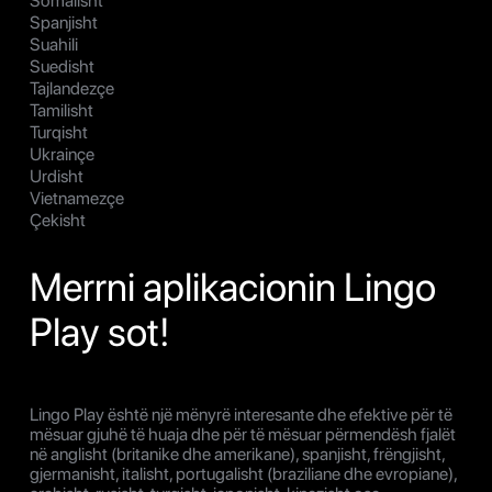
Somalisht
Spanjisht
Suahili
Suedisht
Tajlandezçe
Tamilisht
Turqisht
Ukrainçe
Urdisht
Vietnamezçe
Çekisht
Merrni aplikacionin Lingo
Play sot!
Lingo Play është një mënyrë interesante dhe efektive për të
mësuar gjuhë të huaja dhe për të mësuar përmendësh fjalët
në anglisht (britanike dhe amerikane), spanjisht, frëngjisht,
gjermanisht, italisht, portugalisht (braziliane dhe evropiane),