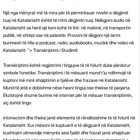
Një nga mënyrat më të mira për të përmirësuar nivelin e dëgjimit
tuaj në Katalanisht është të rritni dëgjimin tuaj. Ndëgjoni audio në
Katalanisht sa herë që keni kohë të lirë: në makinë, në transportin
publik, në shtëpi ose në palestër. Provoni të dëgjoni një larmi
burimesh të tilla si podcast, radio, audiobooks, muzikë dhe video në
Katalanisht. "> Transkriptimi i Studimit
Transkriptimi është regjistrimi i tingujve të të folurit duke përdorur
simbole fonetike. Transkriptimi i të mësuarit mund t'ju ndihmojë të
kuptoni më mirë shqiptimin e fjalëve dhe frazave në Katalanisht.
Mund të jetë e dobishme nëse hasni tinguj ose thekse të paqarta.
Ekzistojnë shumë burime në internet për të mësuar transkriptimin,
siç është lingo
intonacioni dhe theksi janë elemente të rëndësishme të të folurit në
Katalanisht. Kur mësoni të kuptuarit e të dëgjuarit në Katalanisht,
kushtojini vëmendje mënyrës sesi fjalët dhe frazat janë shqiptuar.