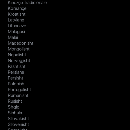
Kinezçe Tradicionale
Koreançe
Kroatisht
Latviane
Lituaneze
Malagasi
Malai
Maqedonisht
Mongolisht
Nepalisht
Norvegjisht
Pashtisht
Persiane
Persisht
Polonisht
Portugalisht
Rumanisht
Rusisht
Shqip
Sinhala
Sllovakisht
Sllovenisht