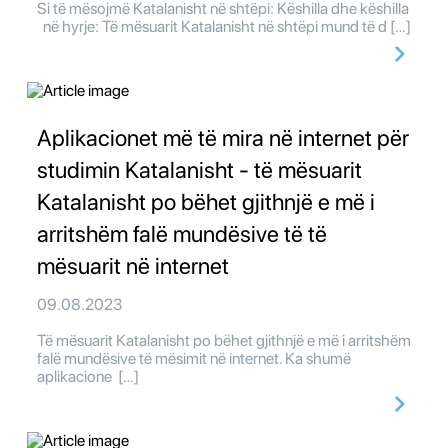
Si të mësojmë Katalanisht në shtëpi: Këshilla dhe këshilla
në hyrje: Të mësuarit Katalanisht në shtëpi mund të d […]
Aplikacionet më të mira në internet për
studimin Katalanisht - të mësuarit
Katalanisht po bëhet gjithnjë e më i
arritshëm falë mundësive të të
mësuarit në internet
09.08.2023
Të mësuarit Katalanisht po bëhet gjithnjë e më i arritshëm
falë mundësive të mësimit në internet. Ka shumë
aplikacione […]