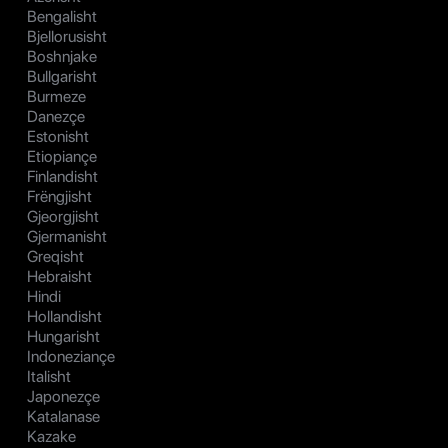
Bengalisht
Bjellorusisht
Boshnjake
Bullgarisht
Burmeze
Danezçe
Estonisht
Etiopiançe
Finlandisht
Frëngjisht
Gjeorgjisht
Gjermanisht
Greqisht
Hebraisht
Hindi
Hollandisht
Hungarisht
Indoneziançe
Italisht
Japonezçe
Katalanase
Kazake