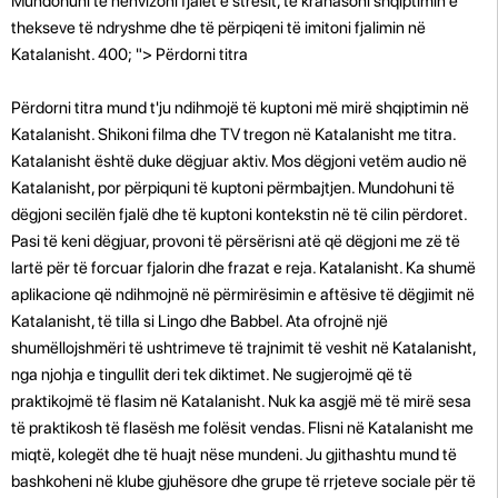
Mundohuni të nënvizoni fjalët e stresit, të krahasoni shqiptimin e
thekseve të ndryshme dhe të përpiqeni të imitoni fjalimin në
Katalanisht. 400; "> Përdorni titra
Përdorni titra mund t'ju ndihmojë të kuptoni më mirë shqiptimin në
Katalanisht. Shikoni filma dhe TV tregon në Katalanisht me titra.
Katalanisht është duke dëgjuar aktiv. Mos dëgjoni vetëm audio në
Katalanisht, por përpiquni të kuptoni përmbajtjen. Mundohuni të
dëgjoni secilën fjalë dhe të kuptoni kontekstin në të cilin përdoret.
Pasi të keni dëgjuar, provoni të përsërisni atë që dëgjoni me zë të
lartë për të forcuar fjalorin dhe frazat e reja. Katalanisht. Ka shumë
aplikacione që ndihmojnë në përmirësimin e aftësive të dëgjimit në
Katalanisht, të tilla si Lingo dhe Babbel. Ata ofrojnë një
shumëllojshmëri të ushtrimeve të trajnimit të veshit në Katalanisht,
nga njohja e tingullit deri tek diktimet. Ne sugjerojmë që të
praktikojmë të flasim në Katalanisht. Nuk ka asgjë më të mirë sesa
të praktikosh të flasësh me folësit vendas. Flisni në Katalanisht me
miqtë, kolegët dhe të huajt nëse mundeni. Ju gjithashtu mund të
bashkoheni në klube gjuhësore dhe grupe të rrjeteve sociale për të