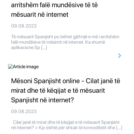
arritshëm falë mundësive të të
mësuarit në internet
09.08.2023
Të mësuarit Spanjisht po bëhet gjithnjë e më i arritshëm
falë mundësive të mësimit në internet. Ka shumë
aplikacione Sp […]
Mësoni Spanjisht online - Cilat janë të
mirat dhe të këqijat e të mësuarit
Spanjisht në internet?
09.08.2023
Cilat janë të mirat dhe të këqijat e të mësuarit Spanjisht
në internet? > Kjo është për shkak të komoditetit dhe […]