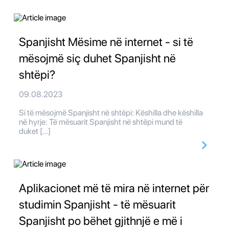
Spanjisht Mësime në internet - si të
mësojmë siç duhet Spanjisht në
shtëpi?
09.08.2023
Si të mësojmë Spanjisht në shtëpi: Këshilla dhe këshilla
në hyrje: Të mësuarit Spanjisht në shtëpi mund të
duket […]
Aplikacionet më të mira në internet për
studimin Spanjisht - të mësuarit
Spanjisht po bëhet gjithnjë e më i