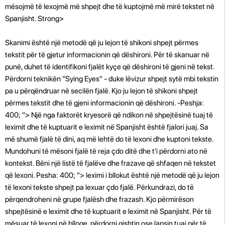
mësojmë të lexojmë më shpejt dhe të kuptojmë më mirë tekstet në
Spanjisht. Strong>
Skanimi është një metodë që ju lejon të shikoni shpejt përmes
tekstit për të gjetur informacionin që dëshironi. Për të skanuar në
punë, duhet të identifikoni fjalët kyçe që dëshironi të gjeni në tekst.
Përdorni teknikën "Sying Eyes" - duke lëvizur shpejt sytë mbi tekstin
pa u përqëndruar në secilën fjalë. Kjo ju lejon të shikoni shpejt
përmes tekstit dhe të gjeni informacionin që dëshironi. -Peshja:
400; "> Një nga faktorët kryesorë që ndikon në shpejtësinë tuaj të
leximit dhe të kuptuarit e leximit në Spanjisht është fjalori juaj. Sa
më shumë fjalë të dini, aq më lehtë do të lexoni dhe kuptoni tekste.
Mundohuni të mësoni fjalë të reja çdo ditë dhe t'i përdorni ato në
kontekst. Bëni një listë të fjalëve dhe frazave që shfaqen në tekstet
që lexoni. Pesha: 400; "> leximi i bllokut është një metodë që ju lejon
të lexoni tekste shpejt pa lexuar çdo fjalë. Përkundrazi, do të
përqendroheni në grupe fjalësh dhe frazash. Kjo përmirëson
shpejtësinë e leximit dhe të kuptuarit e leximit në Spanjisht. Për të
mësuar të lexoni në blloqe, përdorni gishtin ose lapsin tuaj për të