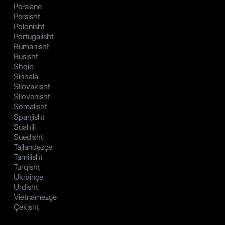
Persiane
Persisht
Polonisht
Portugalisht
Rumanisht
Rusisht
Shqip
Sinhala
Sllovakisht
Sllovenisht
Somalisht
Spanjisht
Suahili
Suedisht
Tajlandezçe
Tamilisht
Turqisht
Ukrainçe
Urdisht
Vietnamezçe
Çekisht