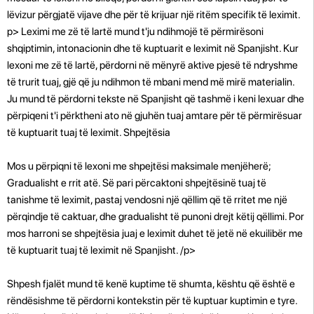
lëvizur përgjatë vijave dhe për të krijuar një ritëm specifik të leximit.
p>
Leximi me zë të lartë mund t'ju ndihmojë të përmirësoni
shqiptimin, intonacionin dhe të kuptuarit e leximit në Spanjisht. Kur
lexoni me zë të lartë, përdorni në mënyrë aktive pjesë të ndryshme
të trurit tuaj, gjë që ju ndihmon të mbani mend më mirë materialin.
Ju mund të përdorni tekste në Spanjisht që tashmë i keni lexuar dhe
përpiqeni t'i përktheni ato në gjuhën tuaj amtare për të përmirësuar
të kuptuarit tuaj të leximit. Shpejtësia
Mos u përpiqni të lexoni me shpejtësi maksimale menjëherë;
Gradualisht e rrit atë. Së pari përcaktoni shpejtësinë tuaj të
tanishme të leximit, pastaj vendosni një qëllim që të rritet me një
përqindje të caktuar, dhe gradualisht të punoni drejt këtij qëllimi. Por
mos harroni se shpejtësia juaj e leximit duhet të jetë në ekuilibër me
të kuptuarit tuaj të leximit në Spanjisht. /p>
Shpesh fjalët mund të kenë kuptime të shumta, kështu që është e
rëndësishme të përdorni kontekstin për të kuptuar kuptimin e tyre.