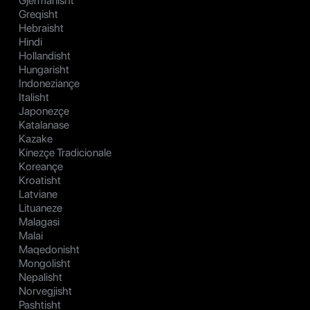
Gjermanisht
Greqisht
Hebraisht
Hindi
Hollandisht
Hungarisht
Indoneziançe
Italisht
Japonezçe
Katalanase
Kazake
Kinezçe Tradicionale
Koreançe
Kroatisht
Latviane
Lituaneze
Malagasi
Malai
Maqedonisht
Mongolisht
Nepalisht
Norvegjisht
Pashtisht