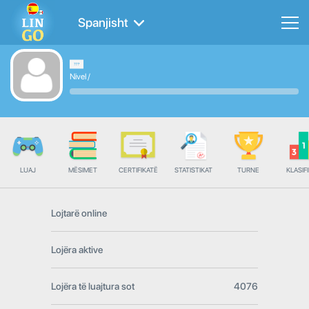
Spanjisht
Nivel
/
LUAJ
MËSIMET
CERTIFIKATË
STATISTIKAT
TURNE
KLASIFI
Lojtarë online
Lojëra aktive
Lojëra të luajtura sot
4076