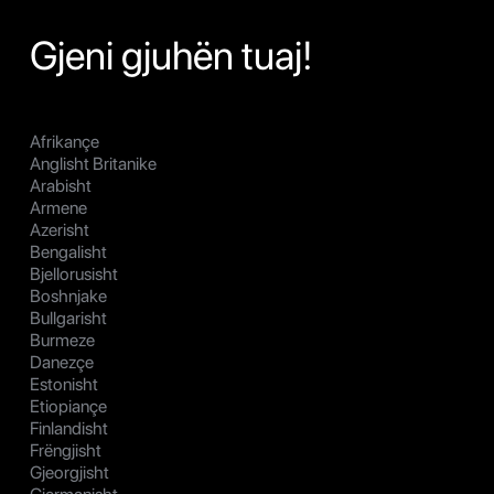
Gjeni gjuhën tuaj!
Afrikançe
Anglisht Britanike
Arabisht
Armene
Azerisht
Bengalisht
Bjellorusisht
Boshnjake
Bullgarisht
Burmeze
Danezçe
Estonisht
Etiopiançe
Finlandisht
Frëngjisht
Gjeorgjisht