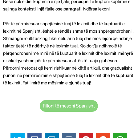
Nëse nuk e dini kuptimin e një fjale, përpiquni të kuptoni kuptimin e
saj nga konteksti i një fjalie ose paragrafi. Ndërsa lexoni
Për të përmirësuar shpejtësinë tuaj të leximit dhe të kuptuarit e
leximit në Spanjisht, është e rëndësishme të mos shpërqendroheni .
Shmangni multitasking, fikni celularin tuaj dhe mos lejoni që ndonjë
faktor tjetër të ndërhyjë në leximin tuaj. Kjo do t'ju ndihmojë të
përqendroheni më mirë në të kuptuarit e leximit dhe leximit. mënyrë
e shkëlqyeshme për të përmirësuar aftësitë tuaja gjuhësore.
Përdorni metodat që kemi rishikuar në këtë artikull, dhe gradualisht
punoni në përmirësimin e shpejtësisë tuaj të leximit dhe të kuptuarit
të leximit. Fat i mirë me mësimin e gjuhës tuaj!
Filloni të mësoni Spanjisht