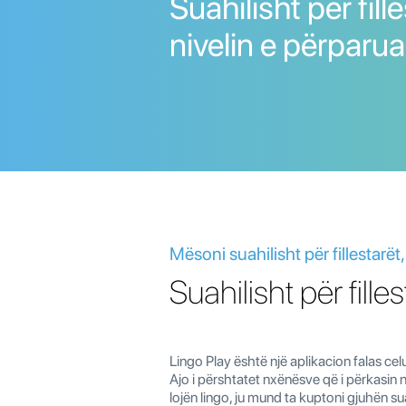
Suahilisht për fill
nivelin e përparua
Mësoni suahilisht për fillestarë
Suahilisht për fill
Lingo Play është një aplikacion falas cel
Ajo i përshtatet nxënësve që i përkasin 
lojën lingo, ju mund ta kuptoni gjuhën s