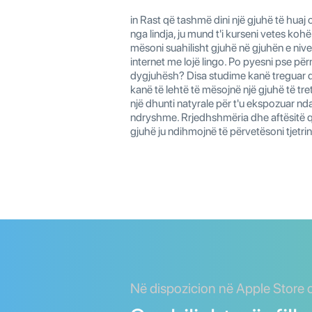
in Rast që tashmë dini një gjuhë të huaj
nga lindja, ju mund t'i kurseni vetes koh
mësoni suahilisht gjuhë në gjuhën e nivel
internet me lojë lingo. Po pyesni pse 
dygjuhësh? Disa studime kanë treguar 
kanë të lehtë të mësojnë një gjuhë të tre
një dhunti natyrale për t'u ekspozuar nd
ndryshme. Rrjedhshmëria dhe aftësitë q
gjuhë ju ndihmojnë të përvetësoni tjetrin
Në dispozicion në Apple Store 