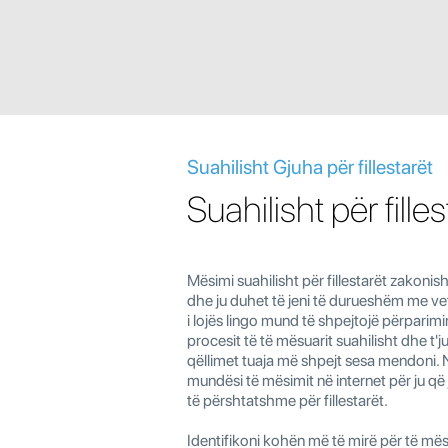
Suahilisht Gjuha për fillestarët
Suahilisht për filles
Mësimi suahilisht për fillestarët zakonis
dhe ju duhet të jeni të durueshëm me vet
i lojës lingo mund të shpejtojë përparimin 
procesit të të mësuarit suahilisht dhe t'j
qëllimet tuaja më shpejt sesa mendoni. 
mundësi të mësimit në internet për ju që
të përshtatshme për fillestarët.
Identifikoni kohën më të mirë për të mësu