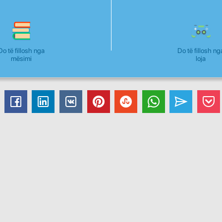
Do të fillosh nga
Do të fillosh ng
mësimi
loja