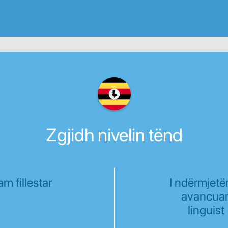
Zgjidh nivelin tënd
am fillestar
I ndërmjetë
avancuar
linguist