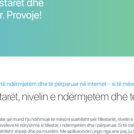
estarët dhe
r. Provoje!
t, të ndërmjetëm dhe të përparuar në internet - si të mës
estarët, nivelin e ndërmjetëm dhe 
ular që mund t'ju ndihmojë të mësoni suahilisht për fillestarët, nivelin 
niveleve të ndryshme si fillestar, i ndërmjetëm dhe i përparuar. Si të 
uahilisht shpejt dhe pa mundim. Me aplikacionin Lingo nga ana juaj, ju