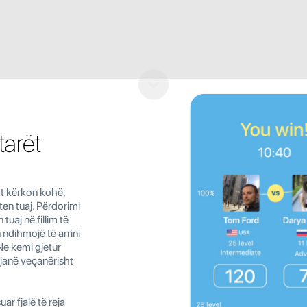
tarët
ht kërkon kohë,
en tuaj. Përdorimi
tuaj në fillim të
u ndihmojë të arrini
Ne kemi gjetur
 janë veçanërisht
ar fjalë të reja