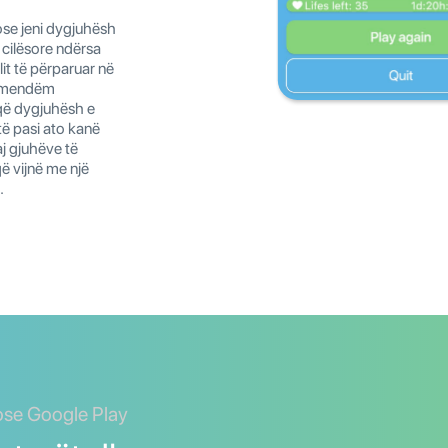
 ose jeni dygjuhësh
ë cilësore ndërsa
it të përparuar në
përmendëm
që dygjuhësh e
të pasi ato kanë
aj gjuhëve të
ë vijnë me një
.
ose Google Play