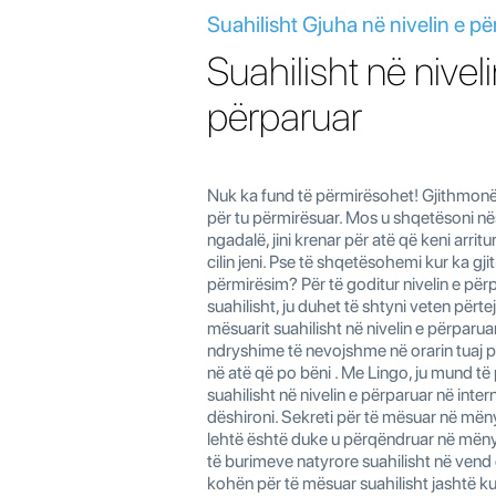
Suahilisht Gjuha në nivelin e pë
Suahilisht në niveli
përparuar
Nuk ka fund të përmirësohet! Gjithmonë k
për tu përmirësuar. Mos u shqetësoni n
ngadalë, jini krenar për atë që keni arritu
cilin jeni. Pse të shqetësohemi kur ka g
përmirësim? Për të goditur nivelin e për
suahilisht, ju duhet të shtyni veten përtej 
mësuarit suahilisht në nivelin e përparua
ndryshime të nevojshme në orarin tuaj p
në atë që po bëni . Me Lingo, ju mund të
suahilisht në nivelin e përparuar në inter
dëshironi. Sekreti për të mësuar në mën
lehtë është duke u përqëndruar në mëny
të burimeve natyrore suahilisht në ven
kohën për të mësuar suahilisht jashtë ku