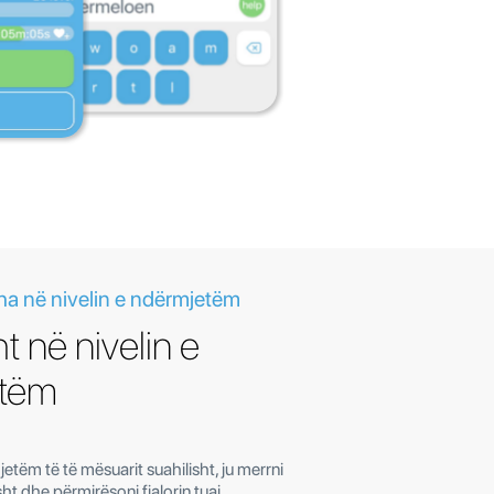
ha në nivelin e ndërmjetëm
t në nivelin e
etëm
jetëm të të mësuarit suahilisht, ju merrni
isht dhe përmirësoni fjalorin tuaj