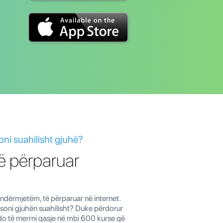
oni suahilisht gjuhë?
të përparuar
e ndërmjetëm, të përparuar në internet.
mësoni gjuhën suahilisht? Duke përdorur
 do të merrni qasje në mbi 600 kurse që