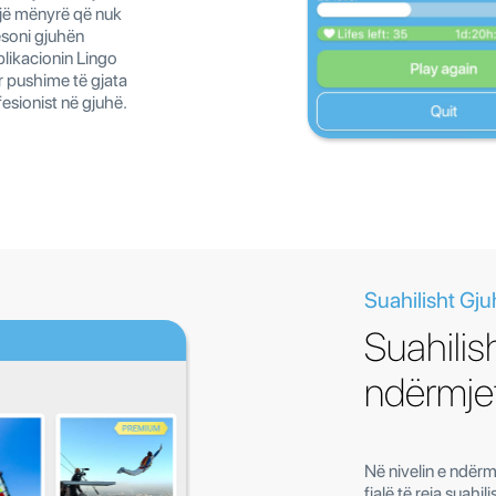
 një mënyrë që nuk
ësoni gjuhën
aplikacionin Lingo
r pushime të gjata
fesionist në gjuhë.
Suahilisht Gju
Suahilish
ndërmj
Në nivelin e ndërm
fjalë të reja suahil