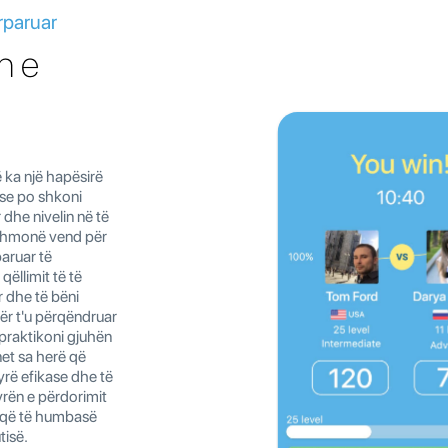
rparuar
n e
a një hapësirë ​​
ëse po shkoni
r dhe nivelin në të
jithmonë vend për
paruar të
qëllimit të të
r dhe të bëni
ër t'u përqëndruar
 praktikoni gjuhën
net sa herë që
yrë efikase dhe të
rën e përdorimit
d që të humbasë
tisë.