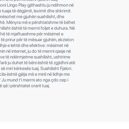
cioni Lingo Play gjithashtu ju ndihmon në
 tuaja të dëgjimit, leximit dhe shkrimit.
ë mësohet me gjuhën suahilisht, dhe
ohë. Mënyra më e përshtatshme të bëhet
ilisht është të merrni foljet e duhura. Në
kohë të mjaftueshme për mësimet e
i të prirur për të mësuar gjuhën, ekziston
idhje e lehtë dhe efektive: mësimet në
nin në internet, ju do të merrni qasje në
eve të ndërmjetme suahilisht, ushtrime
farë ju duhet të bëni është të zgjidhni atë
së miri kërkesës tuaj. Suahilisht Fjalori.
la është gjëja më e mirë në lidhje me
? Ju mund t'i merrni ato nga çdo cep i
që i përshtatet orarit tuaj.