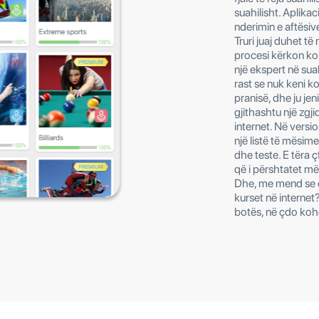
suahilisht. Aplika
nderimin e aftësive
Truri juaj duhet t
procesi kërkon k
një ekspert në suah
rast se nuk keni 
pranisë, dhe ju jen
gjithashtu një zgj
internet. Në versio
një listë të mësim
dhe teste. E tëra ç
që i përshtatet më 
Dhe, me mend se ci
kurset në internet
botës, në çdo kohë 