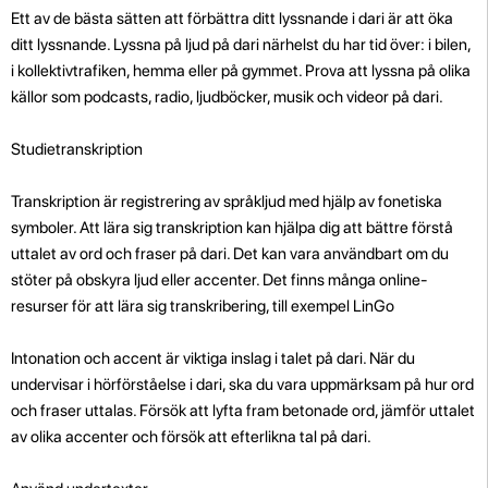
Ett av de bästa sätten att förbättra ditt lyssnande i dari är att öka
ditt lyssnande. Lyssna på ljud på dari närhelst du har tid över: i bilen,
i kollektivtrafiken, hemma eller på gymmet. Prova att lyssna på olika
källor som podcasts, radio, ljudböcker, musik och videor på dari.
Studietranskription
Transkription är registrering av språkljud med hjälp av fonetiska
symboler. Att lära sig transkription kan hjälpa dig att bättre förstå
uttalet av ord och fraser på dari. Det kan vara användbart om du
stöter på obskyra ljud eller accenter. Det finns många online-
resurser för att lära sig transkribering, till exempel LinGo
Intonation och accent är viktiga inslag i talet på dari. När du
undervisar i hörförståelse i dari, ska du vara uppmärksam på hur ord
och fraser uttalas. Försök att lyfta fram betonade ord, jämför uttalet
av olika accenter och försök att efterlikna tal på dari.