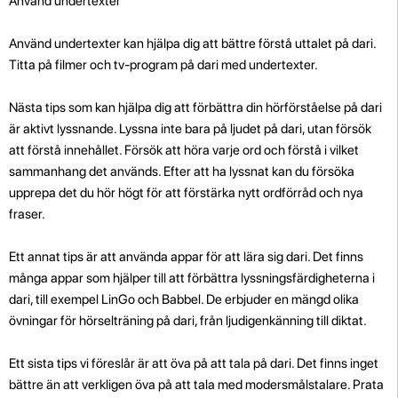
Använd undertexter
Använd undertexter kan hjälpa dig att bättre förstå uttalet på dari.
Titta på filmer och tv-program på dari med undertexter.
Nästa tips som kan hjälpa dig att förbättra din hörförståelse på dari
är aktivt lyssnande. Lyssna inte bara på ljudet på dari, utan försök
att förstå innehållet. Försök att höra varje ord och förstå i vilket
sammanhang det används. Efter att ha lyssnat kan du försöka
upprepa det du hör högt för att förstärka nytt ordförråd och nya
fraser.
Ett annat tips är att använda appar för att lära sig dari. Det finns
många appar som hjälper till att förbättra lyssningsfärdigheterna i
dari, till exempel LinGo och Babbel. De erbjuder en mängd olika
övningar för hörselträning på dari, från ljudigenkänning till diktat.
Ett sista tips vi föreslår är att öva på att tala på dari. Det finns inget
bättre än att verkligen öva på att tala med modersmålstalare. Prata