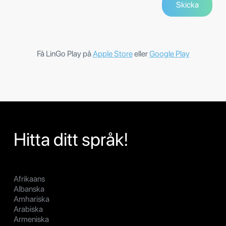
Få LinGo Play på
Apple Store
eller
Google Play
Hitta ditt språk!
Afrikaans
Albanska
Amhariska
Arabiska
Armeniska