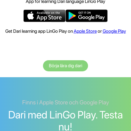
App for learning Dari language LinGo Play
Get Dari learning app LinGo Play on
Apple Store
or
Google Play
Börja lära dig dari
Finns i Apple Store och Google Play
Dari med LinGo Play. Testa
nu!