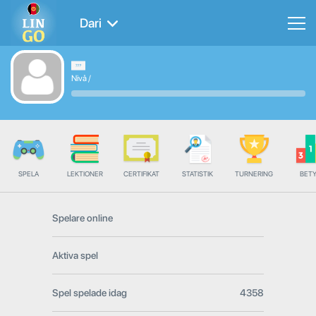
Dari
Nivå
/
SPELA
LEKTIONER
CERTIFIKAT
STATISTIK
TURNERING
BET
Spelare online
Aktiva spel
Spel spelade idag
4358