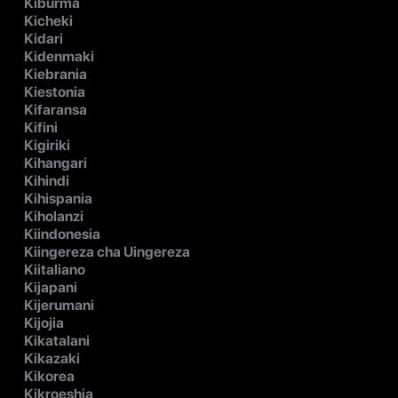
Kiburma
Kicheki
Kidari
Kidenmaki
Kiebrania
Kiestonia
Kifaransa
Kifini
Kigiriki
Kihangari
Kihindi
Kihispania
Kiholanzi
Kiindonesia
Kiingereza cha Uingereza
Kiitaliano
Kijapani
Kijerumani
Kijojia
Kikatalani
Kikazaki
Kikorea
Kikroeshia