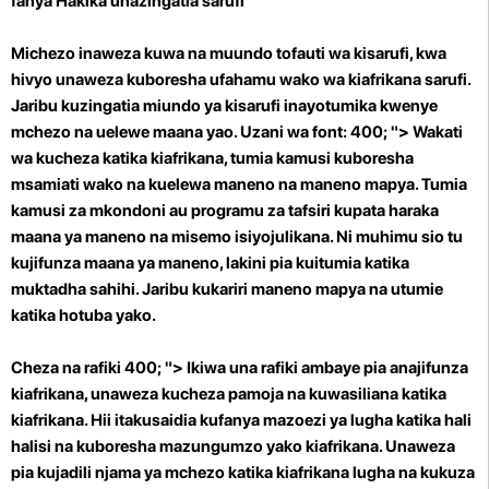
fanya Hakika unazingatia sarufi
Michezo inaweza kuwa na muundo tofauti wa kisarufi, kwa
hivyo unaweza kuboresha ufahamu wako wa kiafrikana sarufi.
Jaribu kuzingatia miundo ya kisarufi inayotumika kwenye
mchezo na uelewe maana yao. Uzani wa font: 400; "> Wakati
wa kucheza katika kiafrikana, tumia kamusi kuboresha
msamiati wako na kuelewa maneno na maneno mapya. Tumia
kamusi za mkondoni au programu za tafsiri kupata haraka
maana ya maneno na misemo isiyojulikana. Ni muhimu sio tu
kujifunza maana ya maneno, lakini pia kuitumia katika
muktadha sahihi. Jaribu kukariri maneno mapya na utumie
katika hotuba yako.
Cheza na rafiki 400; "> Ikiwa una rafiki ambaye pia anajifunza
kiafrikana, unaweza kucheza pamoja na kuwasiliana katika
kiafrikana. Hii itakusaidia kufanya mazoezi ya lugha katika hali
halisi na kuboresha mazungumzo yako kiafrikana. Unaweza
pia kujadili njama ya mchezo katika kiafrikana lugha na kukuza