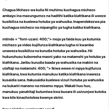
Chagua Mchezo wa kulia Ni muhimu kuchagua michezo
ambayo ina mazungumzo na hadithi katika kiafrikana ili uweze
kusikiliza na kuelewa hotuba ya wahusika. Inapendekezwa pia
kuchagua michezo na mipangilio ya lugha katika kiafrikana.
mtindo = "font-uzani: 400;"> moja ya faida kuu ya kutumia
michezo ya video kujifunza kiafrikana lugha ni kwamba
unaweza kusikiliza na kurudia hotuba ya wahusika. Hii
hukuruhusu kuboresha maoni yako na matamshi ya hotuba ya
kiafrikana. Jaribu kurudia baada ya wahusika na makini na
utaftaji na matamshi. 400; "> Ikiwa wewe ni mpya kujifunza
kiafrikana, kwa kutumia manukuu katika kiafrikana inaweza
kusaidia sana. Itakusaidia kuelewa vizuri hotuba ya wahusika
na kukariri maneno na misemo mpya. Wakati huo huo,
manukuu yanahitaji kutumiwa kwa busara ili usivunjwe kutoka
kwa kile kinachotokea kwenye skrini.