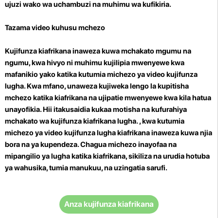
ujuzi wako wa uchambuzi na muhimu wa kufikiria.
Tazama video kuhusu mchezo
Kujifunza kiafrikana inaweza kuwa mchakato mgumu na
ngumu, kwa hivyo ni muhimu kujilipia mwenyewe kwa
mafanikio yako katika kutumia michezo ya video kujifunza
lugha. Kwa mfano, unaweza kujiweka lengo la kupitisha
mchezo katika kiafrikana na ujipatie mwenyewe kwa kila hatua
unayofikia. Hii itakusaidia kukaa motisha na kufurahiya
mchakato wa kujifunza kiafrikana lugha.
, kwa kutumia
michezo ya video kujifunza lugha kiafrikana inaweza kuwa njia
bora na ya kupendeza. Chagua michezo inayofaa na
mipangilio ya lugha katika kiafrikana, sikiliza na urudia hotuba
ya wahusika, tumia manukuu, na uzingatia sarufi.
Anza kujifunza kiafrikana