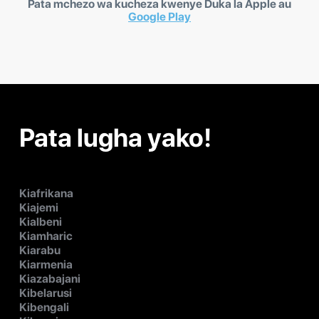
Pata mchezo wa kucheza kwenye Duka la Apple au
Google Play
Pata lugha yako!
Kiafrikana
Kiajemi
Kialbeni
Kiamharic
Kiarabu
Kiarmenia
Kiazabajani
Kibelarusi
Kibengali