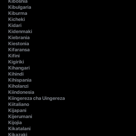
Kibosnia
Kibulgaria
Kiburma
Kicheki
Kidari
Kidenmaki
Kiebrania
Kiestonia
Kifaransa
Kifini
Kigiriki
Kihangari
Kihindi
Kihispania
Kiholanzi
Kiindonesia
Kiingereza cha Uingereza
Kiitaliano
Kijapani
Kijerumani
Kijojia
Kikatalani
Kikazaki