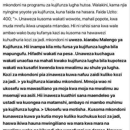
mkondoni na programu za kujifunza lugha hutoa. Walakini, kama njia
nyingine yoyote ya kujifunza, kuna faida na hasara. Faida Uzito:
400; ">. Unaweza kusoma wakati wowote, mahali popote, kwa
muda mrefu ikiwa unapata mtandao. Hii ni rahisi sana kwa wale
ambao wako busy kufanya kazi au kusoma na hawawezi
kuhudhuria kozi za jadi. mkondoni ni
uwezo. kiarabu Malengo ya
Kujifunza. Hii inampa kila mtu fursa ya kujifunza lugha bila
mapungufu.
Hifadhi wakati na pesa
. Unaweza kuchagua
wakati unaofaa na mahali kwako kujifunza lugha bila kupoteza
wakati wa kusafiri kwenda kwa mwalimu au shule ya lugha.
Kozi za mkondoni pia zinaweza kuwa nafuu zaidi kuliko kozi
za jadi. >
ya kujifunza kiarabu mkondoni. Mmoja wao ni
ukosefu wa mawasiliano ya moja kwa moja
na mwalimu au
msemaji wa asili. Hii inaweza kuathiri sana maendeleo ya
ustadi wa kuongea na matamshi, ambayo ni mambo muhimu
ya kujifunza lugha. >
Ukosefu wa motisha
. Kusoma mkondoni
kunaweza kuwa ya kutia moyo kuliko kuchukua kozi za jadi,
haswa ikiwa hauna mwingiliano wa mara kwa mara na