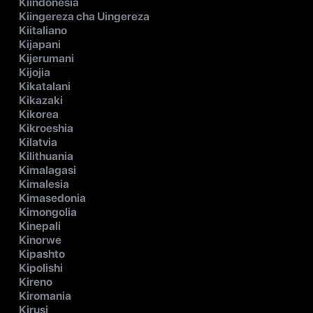
Kiindonesia
Kiingereza cha Uingereza
Kiitaliano
Kijapani
Kijerumani
Kijojia
Kikatalani
Kikazaki
Kikorea
Kikroeshia
Kilatvia
Kilithuania
Kimalagasi
Kimalesia
Kimasedonia
Kimongolia
Kinepali
Kinorwe
Kipashto
Kipolishi
Kireno
Kiromania
Kirusi