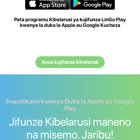
Pata programu Kibelarusi ya kujifunza LinGo Play
kwenye la duka la Apple au Google Kucheza
Anza kujifunza kibelarusi
Inapatikana kwenye Duka la Apple au Google
Play
Jifunze Kibelarusi maneno
na misemo. Jaribu!