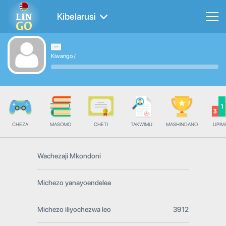
Kibelarusi
Kiwango
/
CHEZA
MASOMO
CHETI
TAKWIMU
MASHINDANO
UPIMA
Wachezaji Mkondoni
Michezo yanayoendelea
Michezo iliyochezwa leo
3912