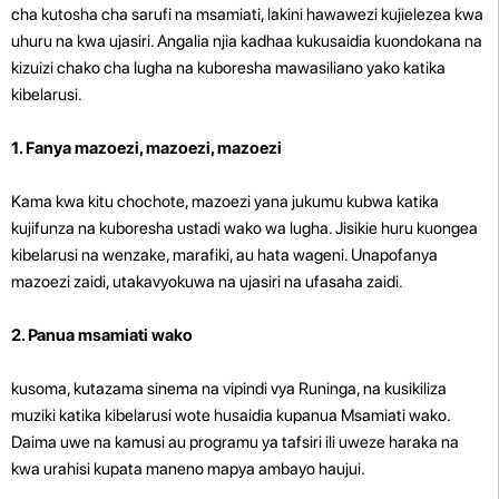
cha kutosha cha sarufi na msamiati, lakini hawawezi kujielezea kwa
uhuru na kwa ujasiri. Angalia njia kadhaa kukusaidia kuondokana na
kizuizi chako cha lugha na kuboresha mawasiliano yako katika
kibelarusi.
1. Fanya mazoezi, mazoezi, mazoezi
Kama kwa kitu chochote, mazoezi yana jukumu kubwa katika
kujifunza na kuboresha ustadi wako wa lugha. Jisikie huru kuongea
kibelarusi na wenzake, marafiki, au hata wageni. Unapofanya
mazoezi zaidi, utakavyokuwa na ujasiri na ufasaha zaidi.
2. Panua msamiati wako
kusoma, kutazama sinema na vipindi vya Runinga, na kusikiliza
muziki katika kibelarusi wote husaidia kupanua Msamiati wako.
Daima uwe na kamusi au programu ya tafsiri ili uweze haraka na
kwa urahisi kupata maneno mapya ambayo haujui.