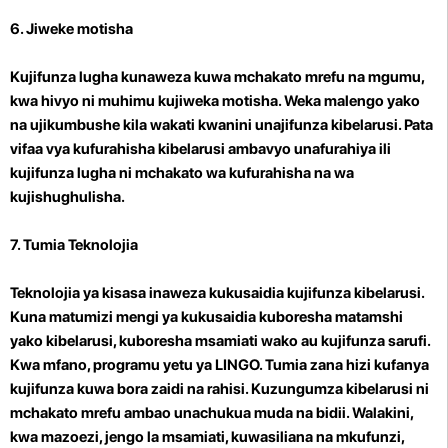
6. Jiweke motisha
Kujifunza lugha kunaweza kuwa mchakato mrefu na mgumu,
kwa hivyo ni muhimu kujiweka motisha. Weka malengo yako
na ujikumbushe kila wakati kwanini unajifunza kibelarusi. Pata
vifaa vya kufurahisha kibelarusi ambavyo unafurahiya ili
kujifunza lugha ni mchakato wa kufurahisha na wa
kujishughulisha.
7. Tumia Teknolojia
Teknolojia ya kisasa inaweza kukusaidia kujifunza kibelarusi.
Kuna matumizi mengi ya kukusaidia kuboresha matamshi
yako kibelarusi, kuboresha msamiati wako au kujifunza sarufi.
Kwa mfano, programu yetu ya LINGO. Tumia zana hizi kufanya
kujifunza kuwa bora zaidi na rahisi. Kuzungumza kibelarusi ni
mchakato mrefu ambao unachukua muda na bidii. Walakini,
kwa mazoezi, jengo la msamiati, kuwasiliana na mkufunzi,