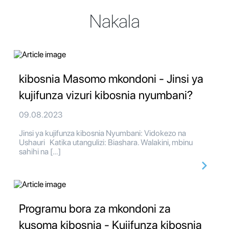
Nakala
kibosnia Masomo mkondoni - Jinsi ya
kujifunza vizuri kibosnia nyumbani?
09.08.2023
Jinsi ya kujifunza kibosnia Nyumbani: Vidokezo na
Ushauri Katika utangulizi: Biashara. Walakini, mbinu
sahihi na […]
Programu bora za mkondoni za
kusoma kibosnia - Kujifunza kibosnia