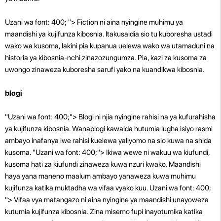
Uzani wa font: 400; "> Fiction ni aina nyingine muhimu ya
maandishi ya kujifunza kibosnia. Itakusaidia sio tu kuboresha ustadi
wako wa kusoma, lakini pia kupanua uelewa wako wa utamaduni na
historia ya kibosnia-nchi zinazozungumza. Pia, kazi za kusoma za
uwongo zinaweza kuboresha sarufi yako na kuandikwa kibosnia.
blogi
"Uzani wa font: 400;"> Blogi ni njia nyingine rahisi na ya kufurahisha
ya kujifunza kibosnia. Wanablogi kawaida hutumia lugha isiyo rasmi
ambayo inafanya iwe rahisi kuelewa yaliyomo na sio kuwa na shida
kusoma. "Uzani wa font: 400;"> Ikiwa wewe ni wakuu wa kiufundi,
kusoma hati za kiufundi zinaweza kuwa nzuri kwako. Maandishi
haya yana maneno maalum ambayo yanaweza kuwa muhimu
kujifunza katika muktadha wa vifaa vyako kuu. Uzani wa font: 400;
"> Vifaa vya matangazo ni aina nyingine ya maandishi unayoweza
kutumia kujifunza kibosnia. Zina misemo fupi inayotumika katika