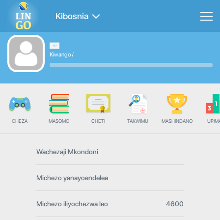
Kibosnia
Kiwango
/
CHEZA
MASOMO
CHETI
TAKWIMU
MASHINDANO
UPIMA
Wachezaji Mkondoni
Michezo yanayoendelea
Michezo iliyochezwa leo
4600