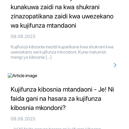
kunakuwa zaidi na kwa shukrani
zinazopatikana zaidi kwa uwezekano
wa kujifunza mtandaoni
09.08.2023
Kujifunza kibosnia inazidi kupatikana kwa shukrani kwa
uwezekano wa kujifunza mkondoni. Kuna matumizi
mengi ya kibosnia […]
Kujifunza kibosnia mtandaoni - Je! Ni
faida gani na hasara za kujifunza
kibosnia mkondoni?
09.08.2023