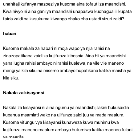
unahitaji kufanya mazoezi ya kusoma aina tofauti za maandishi.
Kwa hivyo ni aina gani ya maandishi unapaswa kuchagua ili kupata
faida zaidi na kusukuma kiwango chako cha ustadi vizuri zaidi?
habari
Kusoma makala za habari ni moja wapo ya njia rahisi na
zinazopatikana zaidi za kujifunza kibosnia. Aina hii ya maandishi
yana lugha rahisi ambayo ni rahisi kuelewa, na vile vile maneno
mengi ya kila siku na misemo ambayo hupatikana katika maisha ya
kila siku.
Nakala za kisayansi
Nakala za kisayansi ni aina ngumu ya maandishi, lakini hukusaidia
kupanua msamiati wako na ujifunze zaidi juu ya mada maalum.
Kusoma vifungu vya kisayansi kunaweza kuwa muhimu kwa
kujifunza maneno maalum ambayo hutumiwa katika maeneo fulani
ya maarifa.