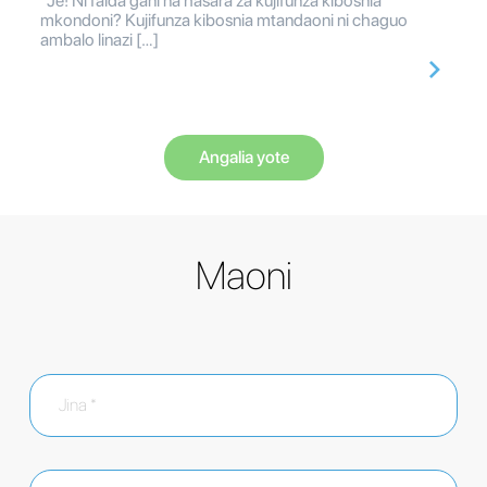
Je! Ni faida gani na hasara za kujifunza kibosnia
mkondoni? Kujifunza kibosnia mtandaoni ni chaguo
ambalo linazi […]
Angalia yote
Maoni