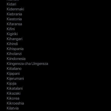
Kidari
Kidenmaki
Kiebrania
Kiestonia
Kifaransa
Kifini
Kigiriki
Kihangari
Kihindi
Kihispania
Kiholanzi
Kiindonesia
Kiingereza cha Uingereza
Kiitaliano
Kijapani
Kijerumani
Kijojia
Kikatalani
Kikazaki
Kikorea
Kikroeshia
Kilatvia