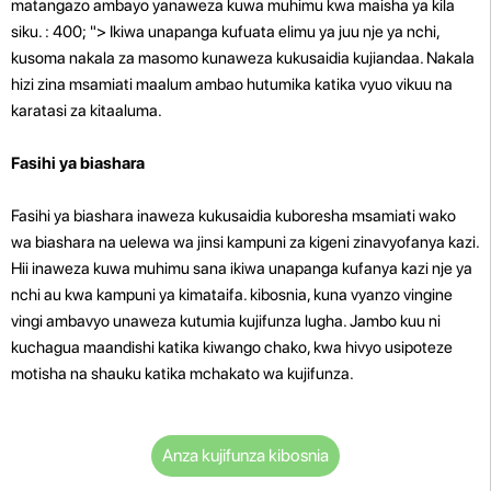
matangazo ambayo yanaweza kuwa muhimu kwa maisha ya kila
siku. : 400; "> Ikiwa unapanga kufuata elimu ya juu nje ya nchi,
kusoma nakala za masomo kunaweza kukusaidia kujiandaa. Nakala
hizi zina msamiati maalum ambao hutumika katika vyuo vikuu na
karatasi za kitaaluma.
Fasihi ya biashara
Fasihi ya biashara inaweza kukusaidia kuboresha msamiati wako
wa biashara na uelewa wa jinsi kampuni za kigeni zinavyofanya kazi.
Hii inaweza kuwa muhimu sana ikiwa unapanga kufanya kazi nje ya
nchi au kwa kampuni ya kimataifa. kibosnia, kuna vyanzo vingine
vingi ambavyo unaweza kutumia kujifunza lugha. Jambo kuu ni
kuchagua maandishi katika kiwango chako, kwa hivyo usipoteze
motisha na shauku katika mchakato wa kujifunza.
Anza kujifunza kibosnia