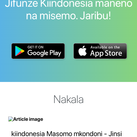
Jifunze Kiindonesia maneno
na misemo. Jaribu!
Nakala
kiindonesia Masomo mkondoni - Jinsi