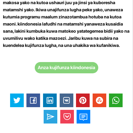
makosa yako na kutoa ushauri juu ya jinsi ya kuboresha
matamshi yako. Ikiwa unajifunza lugha peke yako, unaweza
kutumia programu maalum zinazotambua hotuba na kutoa
maoni. kiindonesia lafudhi na matamshi yanaweza kusaidia
sana, lakini kumbuka kuwa matokeo yatategemea bidii yako na
uvumilivu wako katika mazoezi. Jaribu kuwa na subira na
kuendelea kujifunza lugha, na una uhakika wa kufanikiwa.
Anza kujifunza kiindonesia