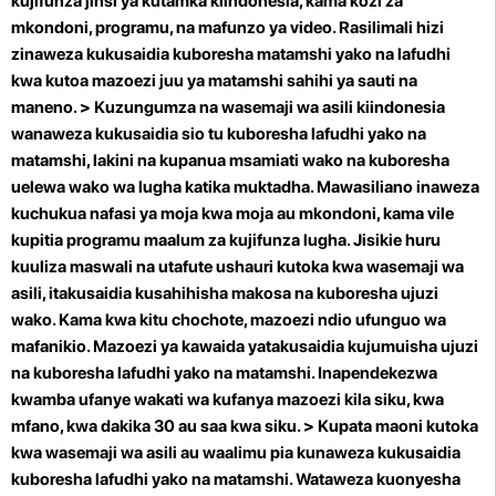
kujifunza jinsi ya kutamka kiindonesia, kama kozi za
mkondoni, programu, na mafunzo ya video. Rasilimali hizi
zinaweza kukusaidia kuboresha matamshi yako na lafudhi
kwa kutoa mazoezi juu ya matamshi sahihi ya sauti na
maneno. >
Kuzungumza na wasemaji wa asili kiindonesia
wanaweza kukusaidia sio tu kuboresha lafudhi yako na
matamshi, lakini
na kupanua msamiati wako na kuboresha
uelewa wako wa lugha katika muktadha. Mawasiliano inaweza
kuchukua nafasi ya moja kwa moja au mkondoni, kama vile
kupitia programu maalum za kujifunza lugha. Jisikie huru
kuuliza maswali na utafute ushauri kutoka kwa wasemaji wa
asili, itakusaidia kusahihisha makosa na kuboresha ujuzi
wako.
Kama kwa kitu chochote, mazoezi ndio ufunguo wa
mafanikio. Mazoezi ya kawaida yatakusaidia kujumuisha ujuzi
na kuboresha lafudhi yako na matamshi. Inapendekezwa
kwamba ufanye wakati wa kufanya mazoezi kila siku, kwa
mfano, kwa dakika 30 au saa kwa siku. >
Kupata maoni kutoka
kwa wasemaji wa asili au waalimu pia kunaweza kukusaidia
kuboresha lafudhi yako na matamshi. Wataweza kuonyesha