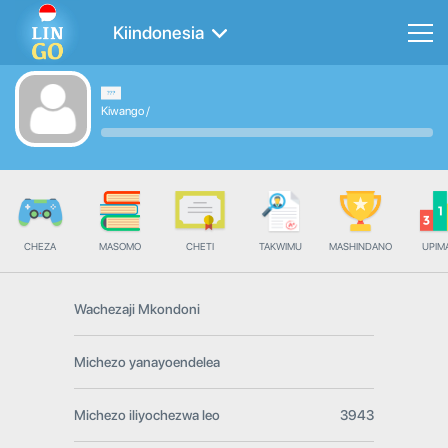
Kiindonesia
Kiwango
/
CHEZA
MASOMO
CHETI
TAKWIMU
MASHINDANO
UPIMA
Wachezaji Mkondoni
Michezo yanayoendelea
Michezo iliyochezwa leo
3943