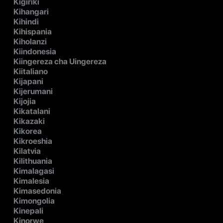
Kigiriki
Kihangari
Kihindi
Kihispania
Kiholanzi
Kiindonesia
Kiingereza cha Uingereza
Kiitaliano
Kijapani
Kijerumani
Kijojia
Kikatalani
Kikazaki
Kikorea
Kikroeshia
Kilatvia
Kilithuania
Kimalagasi
Kimalesia
Kimasedonia
Kimongolia
Kinepali
Kinorwe