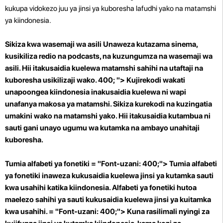
kukupa vidokezo juu ya jinsi ya kuboresha lafudhi yako na matamshi
ya kiindonesia.
Sikiza kwa wasemaji wa asili Unaweza kutazama sinema,
kusikiliza redio na podcasts, na kuzungumza na wasemaji wa
asili. Hii itakusaidia kuelewa matamshi sahihi na utaftaji na
kuboresha usikilizaji wako. 400; "> Kujirekodi wakati
unapoongea kiindonesia inakusaidia kuelewa ni wapi
unafanya makosa ya matamshi. Sikiza kurekodi na kuzingatia
umakini wako na matamshi yako. Hii itakusaidia kutambua ni
sauti gani unayo ugumu wa kutamka na ambayo unahitaji
kuboresha.
Tumia alfabeti ya fonetiki = "Font-uzani: 400;"> Tumia alfabeti
ya fonetiki inaweza kukusaidia kuelewa jinsi ya kutamka sauti
kwa usahihi katika kiindonesia. Alfabeti ya fonetiki hutoa
maelezo sahihi ya sauti kukusaidia kuelewa jinsi ya kuitamka
kwa usahihi. = "Font-uzani: 400;"> Kuna rasilimali nyingi za