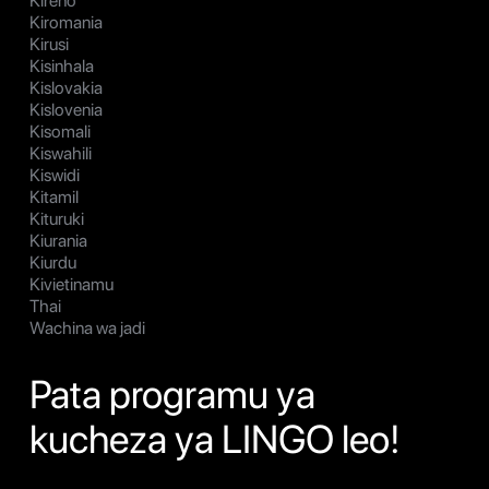
Kireno
Kiromania
Kirusi
Kisinhala
Kislovakia
Kislovenia
Kisomali
Kiswahili
Kiswidi
Kitamil
Kituruki
Kiurania
Kiurdu
Kivietinamu
Thai
Wachina wa jadi
Pata programu ya
kucheza ya LINGO leo!