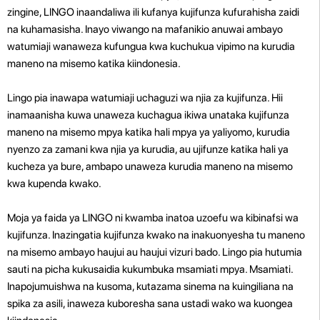
zingine, LINGO inaandaliwa ili kufanya kujifunza kufurahisha zaidi
na kuhamasisha. Inayo viwango na mafanikio anuwai ambayo
watumiaji wanaweza kufungua kwa kuchukua vipimo na kurudia
maneno na misemo katika kiindonesia.
Lingo pia inawapa watumiaji uchaguzi wa njia za kujifunza. Hii
inamaanisha kuwa unaweza kuchagua ikiwa unataka kujifunza
maneno na misemo mpya katika hali mpya ya yaliyomo, kurudia
nyenzo za zamani kwa njia ya kurudia, au ujifunze katika hali ya
kucheza ya bure, ambapo unaweza kurudia maneno na misemo
kwa kupenda kwako.
Moja ya faida ya LINGO ni kwamba inatoa uzoefu wa kibinafsi wa
kujifunza. Inazingatia kujifunza kwako na inakuonyesha tu maneno
na misemo ambayo haujui au haujui vizuri bado. Lingo pia hutumia
sauti na picha kukusaidia kukumbuka msamiati mpya. Msamiati.
Inapojumuishwa na kusoma, kutazama sinema na kuingiliana na
spika za asili, inaweza kuboresha sana ustadi wako wa kuongea