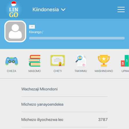
Kiindonesia
Kiwango
/
CHEZA
MASOMO
CHETI
TAKWIMU
MASHINDANO
UPIMA
Wachezaji Mkondoni
Michezo yanayoendelea
Michezo iliyochezwa leo
3787