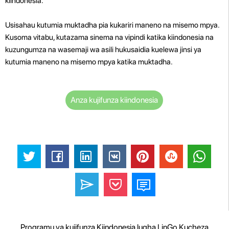
kiindonesia.
Usisahau kutumia muktadha pia kukariri maneno na misemo mpya.
Kusoma vitabu, kutazama sinema na vipindi katika kiindonesia na
kuzungumza na wasemaji wa asili hukusaidia kuelewa jinsi ya
kutumia maneno na misemo mpya katika muktadha.
Anza kujifunza kiindonesia
Programu ya kujifunza Kiindonesia lugha LinGo Kucheza