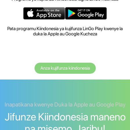
Pata programu Kiindonesia ya kujifunza LinGo Play kwenye la
duka la Apple au Google Kucheza
Anza kujifunza kiindonesia
Inapatikana kwenye Duka la Apple au Google Play
Jifunze Kiindonesia maneno
na misemo. Jaribu!