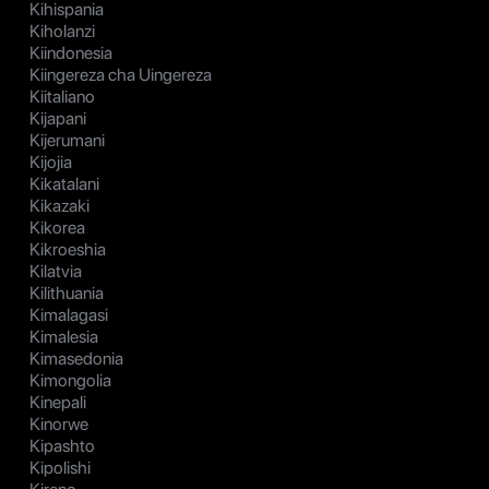
Kihispania
Kiholanzi
Kiindonesia
Kiingereza cha Uingereza
Kiitaliano
Kijapani
Kijerumani
Kijojia
Kikatalani
Kikazaki
Kikorea
Kikroeshia
Kilatvia
Kilithuania
Kimalagasi
Kimalesia
Kimasedonia
Kimongolia
Kinepali
Kinorwe
Kipashto
Kipolishi