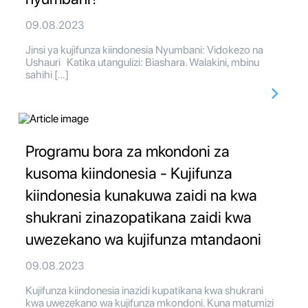
09.08.2023
Jinsi ya kujifunza kiindonesia Nyumbani: Vidokezo na
Ushauri Katika utangulizi: Biashara. Walakini, mbinu
sahihi […]
Programu bora za mkondoni za
kusoma kiindonesia - Kujifunza
kiindonesia kunakuwa zaidi na kwa
shukrani zinazopatikana zaidi kwa
uwezekano wa kujifunza mtandaoni
09.08.2023
Kujifunza kiindonesia inazidi kupatikana kwa shukrani
kwa uwezekano wa kujifunza mkondoni. Kuna matumizi