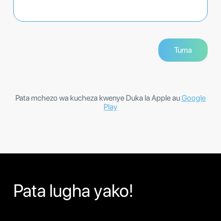
Pata mchezo wa kucheza kwenye Duka la Apple au
Google
Play
Pata lugha yako!