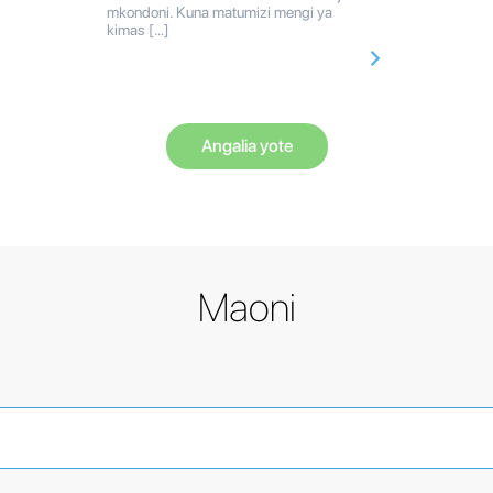
mkondoni. Kuna matumizi mengi ya
kimas […]
Angalia yote
Maoni