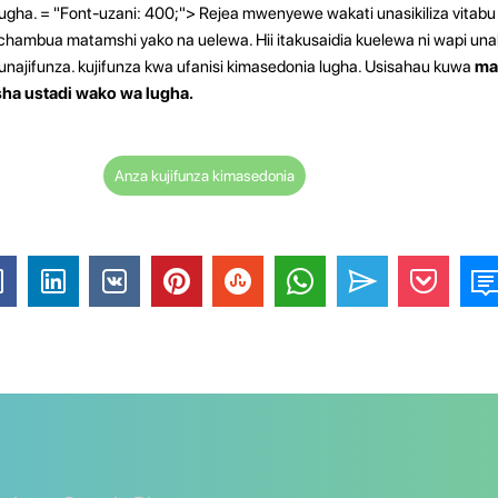
ha. = "Font-uzani: 400;"> Rejea mwenyewe wakati unasikiliza vitabu v
chambua matamshi yako na uelewa. Hii itakusaidia kuelewa ni wapi una
unajifunza. kujifunza kwa ufanisi kimasedonia lugha. Usisahau kuwa
ma
ha ustadi wako wa lugha.
Anza kujifunza kimasedonia