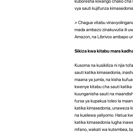
kuboresha kiwango chako cha kim
vya sauti kujifunza kimasedonia
> Chagua vitabu vinavyolingana
mada ambazo zinakuvutia ili uw
Amazon, na Librivox ambapo un
Sikiza kwa kitabu mara kadh
Kusoma na kusikiliza ni njia t
sauti katika kimasedonia, ina
maana ya jumla, na kisha kufu
kwenye kitabu cha sauti katika
kuunganisha sauti na maandish
fursa ya kupakua toleo la maand
katika kimasedonia, unaweza k
na kuelewa yaliyomo. Hatua kwa 
katika kimasedonia lugha inaweza
mfano, wakati wa kutembea, bar