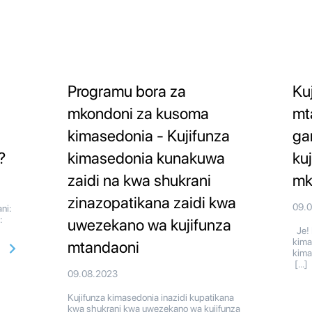
Programu bora za
Ku
mkondoni za kusoma
mt
kimasedonia - Kujifunza
ga
?
kimasedonia kunakuwa
ku
zaidi na kwa shukrani
mk
zinazopatikana zaidi kwa
09.
ni:
:
uwezekano wa kujifunza
Je! 
kima
mtandaoni
kima
[…]
09.08.2023
Kujifunza kimasedonia inazidi kupatikana
kwa shukrani kwa uwezekano wa kujifunza