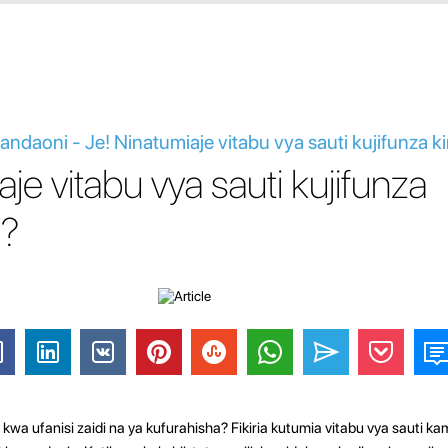
ndaoni - Je! Ninatumiaje vitabu vya sauti kujifunza 
je vitabu vya sauti kujifunza
a?
wa ufanisi zaidi na ya kufurahisha? Fikiria kutumia vitabu vya sauti kam