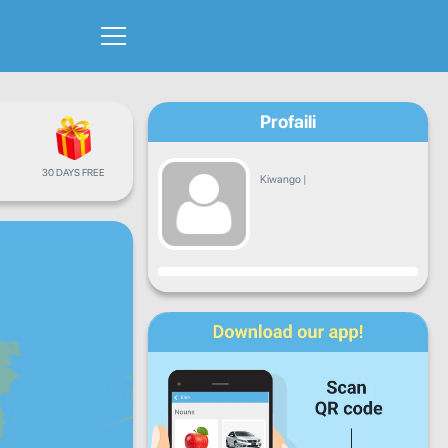
Profaili
30 DAYS FREE
Kiwango
|
Maendeleo
Jumatatu
Jumanne
Jumatano
Alhamisi