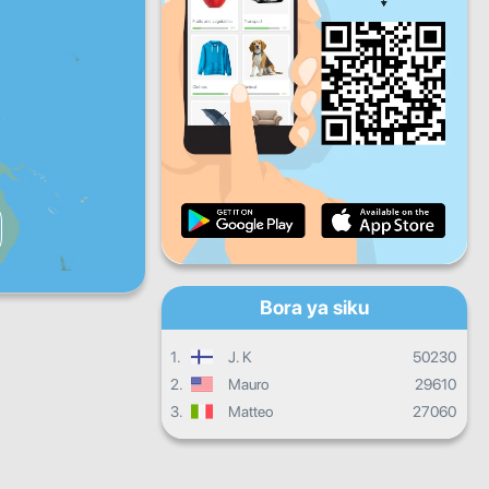
Ijumaa
Jumamosi
Jumapili
Maendeleo ya kila siku
Maendeleo ya kila mwezi
Cheti
Maendeleo ya jumla
Bora ya siku
1.
J. K
50230
2.
Mauro
29610
3.
Matteo
27060