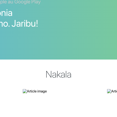
ple au Google Play
nia
o. Jaribu!
Nakala