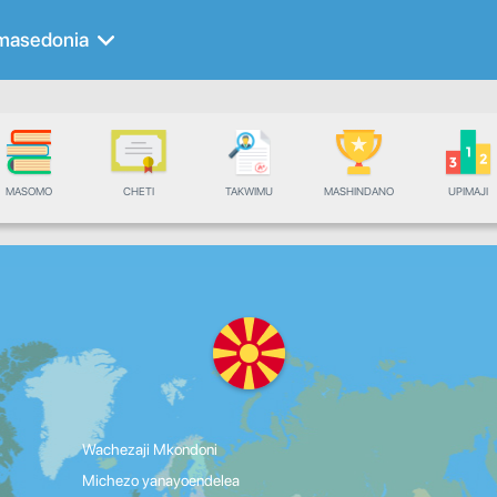
masedonia
MASOMO
CHETI
TAKWIMU
MASHINDANO
UPIMAJI
Wachezaji Mkondoni
Michezo yanayoendelea