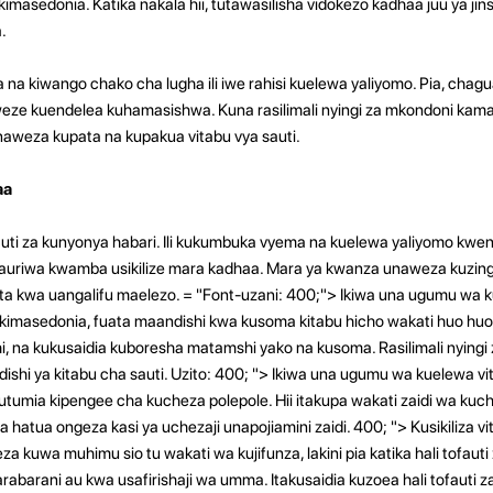
asedonia. Katika nakala hii, tutawasilisha vidokezo kadhaa juu ya jins
.
 na kiwango chako cha lugha ili iwe rahisi kuelewa yaliyomo. Pia, chag
eze kuendelea kuhamasishwa. Kuna rasilimali nyingi za mkondoni kama v
aweza kupata na kupakua vitabu vya sauti.
aa
ofauti za kunyonya habari. Ili kukumbuka vyema na kuelewa yaliyomo kwe
shauriwa kwamba usikilize mara kadhaa. Mara ya kwanza unaweza kuzin
ata kwa uangalifu maelezo. = "Font-uzani: 400;"> Ikiwa una ugumu wa 
 kimasedonia, fuata maandishi kwa kusoma kitabu hicho wakati huo huo. 
i, na kukusaidia kuboresha matamshi yako na kusoma. Rasilimali nyingi
ishi ya kitabu cha sauti. Uzito: 400; "> Ikiwa una ugumu wa kuelewa vi
utumia kipengee cha kucheza polepole. Hii itakupa wakati zaidi wa k
hatua ongeza kasi ya uchezaji unapojiamini zaidi. 400; "> Kusikiliza vi
 kuwa muhimu sio tu wakati wa kujifunza, lakini pia katika hali tofauti 
abarani au kwa usafirishaji wa umma. Itakusaidia kuzoea hali tofauti z