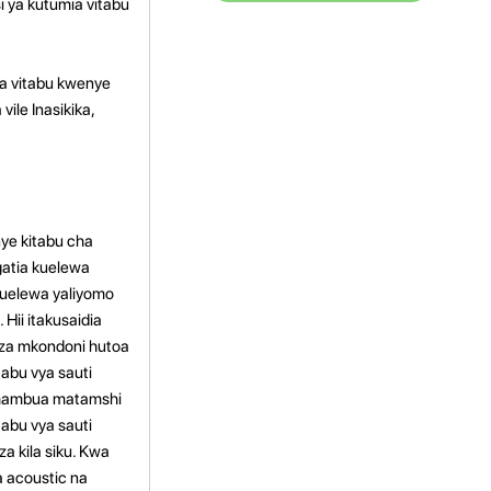
i ya kutumia vitabu
ua vitabu kwenye
ile Inasikika,
nye kitabu cha
gatia kuelewa
kuelewa yaliyomo
Hii itakusaidia
 za mkondoni hutoa
tabu vya sauti
uchambua matamshi
tabu vya sauti
za kila siku. Kwa
a acoustic na