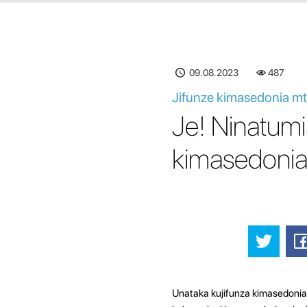
09.08.2023
487
Jifunze kimasedonia mta
Je! Ninatumia
kimasedoni
Unataka kujifunza kimasedonia k