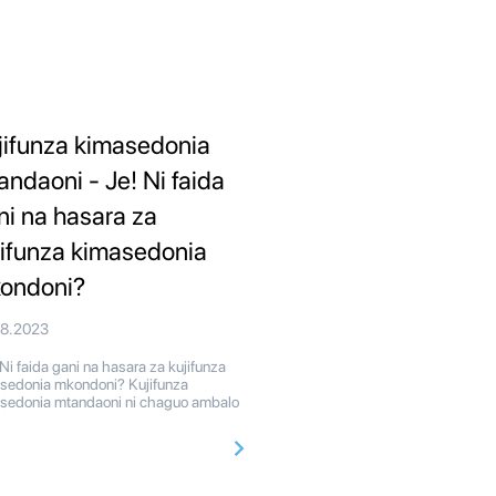
jifunza kimasedonia
andaoni - Je! Ni faida
ni na hasara za
jifunza kimasedonia
ondoni?
08.2023
Ni faida gani na hasara za kujifunza
sedonia mkondoni? Kujifunza
sedonia mtandaoni ni chaguo ambalo