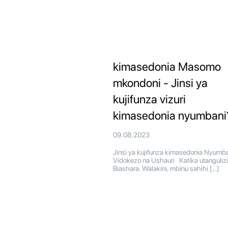
kimasedonia Masomo
mkondoni - Jinsi ya
kujifunza vizuri
kimasedonia nyumbani
09.08.2023
Jinsi ya kujifunza kimasedonia Nyumba
Vidokezo na Ushauri Katika utangulizi
Biashara. Walakini, mbinu sahihi […]