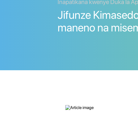
Inapatikana kwenye Duka la Ap
Jifunze Kimasedo
maneno na misem