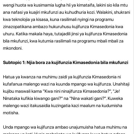
wengi huota wa kusimamia lugha hii ya kimataifa, lakini sio kila mtu
ana nafasi ya kuajiri mkufunzi au kuhudhuria kozi. Walakini, shukrani
kwa teknolojia ya kisasa, kuna rasilimali nyingi na programu
zinazopatikana ambazo hukuruhusu kujifunza Kimasedonia kwa
uhuru. Katika makala haya, tutajadili jinsi ya kujifunza Kimasedonia
bila mkufunzi, kwa kutumia rasilimali na programu mbali mbali za
mkondoni.
Subtopic 1: Njia bora za kujifunzia Kimasedonia bila mkufunzi
Hatua ya kwanza na muhimu zaidi ya kujifunzia Kimasedonia ni
kufafanua malengo wazi na kuunda mpango wa kujifunza. Unahitaji
kujibu maswali kama "Kwa nini ninajifunza Kimasedonia?", "Je!
Ninataka kufikia kiwango gani?" na "Nina wakati gani?". Kuweka
malengo wazi itakusaidia kuzingatia kazi maalum na kudumisha
motisha.
Unda mpango wa kujifunza ambao unajumuisha hatua muhimu na