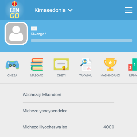
Kimasedonia
Kiwango
/
CHEZA
MASOMO
CHETI
TAKWIMU
MASHINDANO
UPIMA
Wachezaji Mkondoni
Michezo yanayoendelea
Michezo iliyochezwa leo
4000