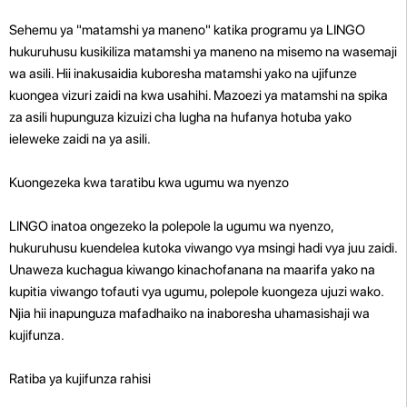
Sehemu ya "matamshi ya maneno" katika programu ya LINGO
hukuruhusu kusikiliza matamshi ya maneno na misemo na wasemaji
wa asili. Hii inakusaidia kuboresha matamshi yako na ujifunze
kuongea vizuri zaidi na kwa usahihi. Mazoezi ya matamshi na spika
za asili hupunguza kizuizi cha lugha na hufanya hotuba yako
ieleweke zaidi na ya asili.
Kuongezeka kwa taratibu kwa ugumu wa nyenzo
LINGO inatoa ongezeko la polepole la ugumu wa nyenzo,
hukuruhusu kuendelea kutoka viwango vya msingi hadi vya juu zaidi.
Unaweza kuchagua kiwango kinachofanana na maarifa yako na
kupitia viwango tofauti vya ugumu, polepole kuongeza ujuzi wako.
Njia hii inapunguza mafadhaiko na inaboresha uhamasishaji wa
kujifunza.
Ratiba ya kujifunza rahisi