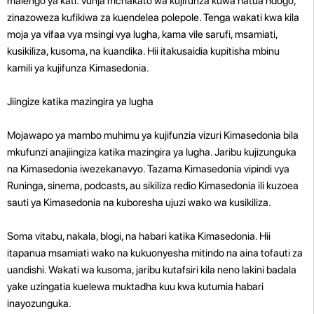
malengo ya kati. Vunja mchakato wa kujifunza kuwa hatua ndogo,
zinazoweza kufikiwa za kuendelea polepole. Tenga wakati kwa kila
moja ya vifaa vya msingi vya lugha, kama vile sarufi, msamiati,
kusikiliza, kusoma, na kuandika. Hii itakusaidia kupitisha mbinu
kamili ya kujifunza Kimasedonia.
Jiingize katika mazingira ya lugha
Mojawapo ya mambo muhimu ya kujifunzia vizuri Kimasedonia bila
mkufunzi anajiingiza katika mazingira ya lugha. Jaribu kujizunguka
na Kimasedonia iwezekanavyo. Tazama Kimasedonia vipindi vya
Runinga, sinema, podcasts, au sikiliza redio Kimasedonia ili kuzoea
sauti ya Kimasedonia na kuboresha ujuzi wako wa kusikiliza.
Soma vitabu, nakala, blogi, na habari katika Kimasedonia. Hii
itapanua msamiati wako na kukuonyesha mitindo na aina tofauti za
uandishi. Wakati wa kusoma, jaribu kutafsiri kila neno lakini badala
yake uzingatia kuelewa muktadha kuu kwa kutumia habari
inayozunguka.