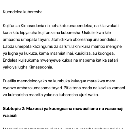
Kuendelea kuboresha
Kujifunza Kimasedonia ni mchakato unaoendelea, na kila wakati
kuna kitu kipya cha kujifunza na kuboresha. Usitulie kwa kile
ambacho umepata tayari; Jitahidi kwa uboreshaji unaoendelea.
Labda umepata kazi ngumu za sarufi, lakini kuna mambo mengine
ya lugha ya kukuza, kama msamiati hai, kusikiliza, au kuongea.
Endelea kujisukuma mwenyewe kukua na mapema katika safari
yako ya lugha Kimasedonia.
Fuatilia maendeleo yako na kumbuka kukagua mara kwa mara
nyenzo ambazo umesoma tayari. Pitia tena mada na kazi za zamani
za kuimarisha maarifa yako na kuboresha ujuzi wako.
Subtopic 2: Mazoezi ya kuongea na mawasiliano na wasemaji
wa asili