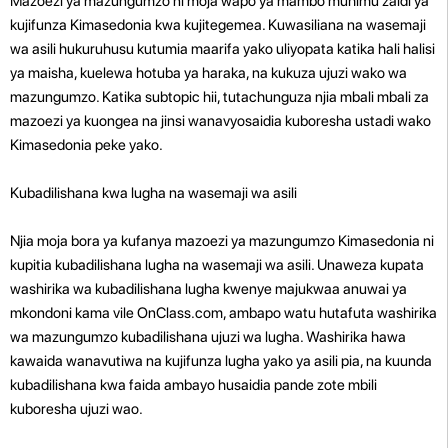
Mazoezi ya mazungumzo ni moja wapo ya mambo muhimu zaidi ya
kujifunza Kimasedonia kwa kujitegemea. Kuwasiliana na wasemaji
wa asili hukuruhusu kutumia maarifa yako uliyopata katika hali halisi
ya maisha, kuelewa hotuba ya haraka, na kukuza ujuzi wako wa
mazungumzo. Katika subtopic hii, tutachunguza njia mbali mbali za
mazoezi ya kuongea na jinsi wanavyosaidia kuboresha ustadi wako
Kimasedonia peke yako.
Kubadilishana kwa lugha na wasemaji wa asili
Njia moja bora ya kufanya mazoezi ya mazungumzo Kimasedonia ni
kupitia kubadilishana lugha na wasemaji wa asili. Unaweza kupata
washirika wa kubadilishana lugha kwenye majukwaa anuwai ya
mkondoni kama vile OnClass.com, ambapo watu hutafuta washirika
wa mazungumzo kubadilishana ujuzi wa lugha. Washirika hawa
kawaida wanavutiwa na kujifunza lugha yako ya asili pia, na kuunda
kubadilishana kwa faida ambayo husaidia pande zote mbili
kuboresha ujuzi wao.