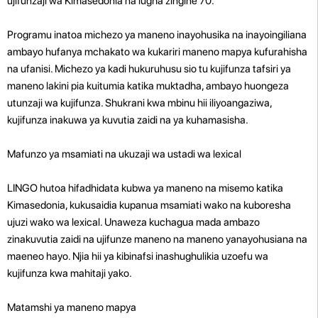
ujifunzaji wa Kimasedonia na lugha zingine 70.
Programu inatoa michezo ya maneno inayohusika na inayoingiliana
ambayo hufanya mchakato wa kukariri maneno mapya kufurahisha
na ufanisi. Michezo ya kadi hukuruhusu sio tu kujifunza tafsiri ya
maneno lakini pia kuitumia katika muktadha, ambayo huongeza
utunzaji wa kujifunza. Shukrani kwa mbinu hii iliyoangaziwa,
kujifunza inakuwa ya kuvutia zaidi na ya kuhamasisha.
Mafunzo ya msamiati na ukuzaji wa ustadi wa lexical
LINGO hutoa hifadhidata kubwa ya maneno na misemo katika
Kimasedonia, kukusaidia kupanua msamiati wako na kuboresha
ujuzi wako wa lexical. Unaweza kuchagua mada ambazo
zinakuvutia zaidi na ujifunze maneno na maneno yanayohusiana na
maeneo hayo. Njia hii ya kibinafsi inashughulikia uzoefu wa
kujifunza kwa mahitaji yako.
Matamshi ya maneno mapya