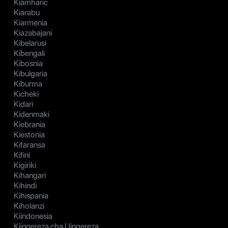
Kiamharic
Kiarabu
Kiarmenia
Kiazabajani
Kibelarusi
Kibengali
Kibosnia
Kibulgaria
Kiburma
Kicheki
Kidari
Kidenmaki
Kiebrania
Kiestonia
Kifaransa
Kifini
Kigiriki
Kihangari
Kihindi
Kihispania
Kiholanzi
Kiindonesia
Kiingereza cha Uingereza