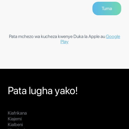
Pata mchezo wa kucheza kwenye Duka la Apple au
Google
Play
Pata lugha yako!
Kiafrikana
Kiajemi
Kialbeni