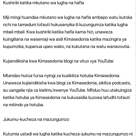
Kushiriki katika mkutano wa lugha na hafla
Miji mingi huandaa mkutano wa lugha na hafla ambapo watu kutoka
nchi na tamaduni tofauti hukusanyika ili kuzungumza katika lugha
mbali mbali. Kwa kushiriki katika hafla kama hizi, unaweza
kuingiliana na wasemaji wa asili Kimasedonia katika mazingira ya
kupumzika, kupanua upeo wako, na kukutana na watu wanaovutia.
Kujiandikisha kwa Kimasedonia blogi na vituo vya YouTube
Mtandao hutoa fursa nyingi za kusikiliza hotuba Kimasedonia.
Unaweza kujiandikisha kwa blogi za Kimasedonia, sikiliza podcasts,
au uangalie njia za kielimu kwenye YouTube. Mfiduo huu utakuingiza
katika hotuba ya Kimasedonia na kukusaidia kuzoea lafudhi tofauti
na mitindo ya hotuba.
Jukumu-kucheza na mazungumzo
Kutumia ustadi wa lugha katika kucheza-jukumu na mazungumzo ni