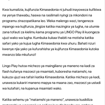
Kwa kumalizia, kujifunzia Kimasedonia ni juhudi inayoweza kufikiwa
na yenye thawabu, haswa na rasilimali nyingi za mkondoni na
programu zinazopatikana leo. Weka malengo wazi, tengeneza
mpango wa kujifunza, jiingize katika mazingira ya lugha, na utumie
zana tofauti za kielimu kama programu ya LINGO Play ili kuongeza
ujuzi wako wa lugha. Kumbuka kukaa thabiti na motisha katika
safari yako ya kujua lugha Kimasedonia kwa uhuru. Bahati nzuri
kwenye njia yako ya kufurahisha ya kujifunza Kimasedonia kutoka
mwanzo bila mkufunzi!
Lingo Play hutoa michezo ya maingiliano ya maneno na kadi za
flash kufanya mazoezi ya msamiati, kuboresha matamshi, na
kukuza ujuzi wa tafsiri katika Kimasedonia. Katika michezo ya kadi,
unaweza kukariri maneno mapya na maana zao, mazoezi ya ustadi
wa kutafsiri, na kupanua msamiati wako.
Katika sehemu ya "matamshi ya maneno", unaweza kusikiliza