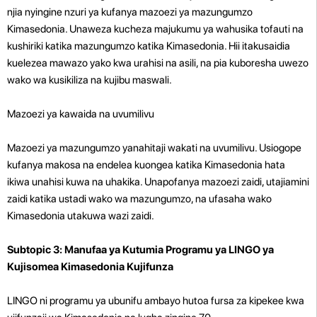
njia nyingine nzuri ya kufanya mazoezi ya mazungumzo
Kimasedonia. Unaweza kucheza majukumu ya wahusika tofauti na
kushiriki katika mazungumzo katika Kimasedonia. Hii itakusaidia
kuelezea mawazo yako kwa urahisi na asili, na pia kuboresha uwezo
wako wa kusikiliza na kujibu maswali.
Mazoezi ya kawaida na uvumilivu
Mazoezi ya mazungumzo yanahitaji wakati na uvumilivu. Usiogope
kufanya makosa na endelea kuongea katika Kimasedonia hata
ikiwa unahisi kuwa na uhakika. Unapofanya mazoezi zaidi, utajiamini
zaidi katika ustadi wako wa mazungumzo, na ufasaha wako
Kimasedonia utakuwa wazi zaidi.
Subtopic 3: Manufaa ya Kutumia Programu ya LINGO ya
Kujisomea Kimasedonia Kujifunza
LINGO ni programu ya ubunifu ambayo hutoa fursa za kipekee kwa