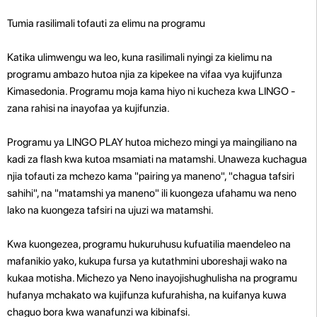
Tumia rasilimali tofauti za elimu na programu
Katika ulimwengu wa leo, kuna rasilimali nyingi za kielimu na
programu ambazo hutoa njia za kipekee na vifaa vya kujifunza
Kimasedonia. Programu moja kama hiyo ni kucheza kwa LINGO -
zana rahisi na inayofaa ya kujifunzia.
Programu ya LINGO PLAY hutoa michezo mingi ya maingiliano na
kadi za flash kwa kutoa msamiati na matamshi. Unaweza kuchagua
njia tofauti za mchezo kama "pairing ya maneno", "chagua tafsiri
sahihi", na "matamshi ya maneno" ili kuongeza ufahamu wa neno
lako na kuongeza tafsiri na ujuzi wa matamshi.
Kwa kuongezea, programu hukuruhusu kufuatilia maendeleo na
mafanikio yako, kukupa fursa ya kutathmini uboreshaji wako na
kukaa motisha. Michezo ya Neno inayojishughulisha na programu
hufanya mchakato wa kujifunza kufurahisha, na kuifanya kuwa
chaguo bora kwa wanafunzi wa kibinafsi.