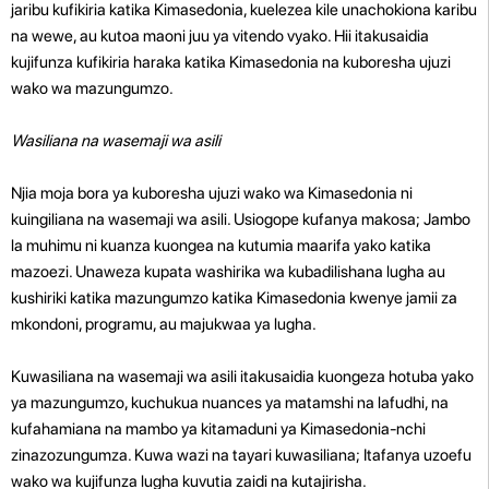
jaribu kufikiria katika Kimasedonia, kuelezea kile unachokiona karibu
na wewe, au kutoa maoni juu ya vitendo vyako. Hii itakusaidia
kujifunza kufikiria haraka katika Kimasedonia na kuboresha ujuzi
wako wa mazungumzo.
Wasiliana na wasemaji wa asili
Njia moja bora ya kuboresha ujuzi wako wa Kimasedonia ni
kuingiliana na wasemaji wa asili. Usiogope kufanya makosa; Jambo
la muhimu ni kuanza kuongea na kutumia maarifa yako katika
mazoezi. Unaweza kupata washirika wa kubadilishana lugha au
kushiriki katika mazungumzo katika Kimasedonia kwenye jamii za
mkondoni, programu, au majukwaa ya lugha.
Kuwasiliana na wasemaji wa asili itakusaidia kuongeza hotuba yako
ya mazungumzo, kuchukua nuances ya matamshi na lafudhi, na
kufahamiana na mambo ya kitamaduni ya Kimasedonia-nchi
zinazozungumza. Kuwa wazi na tayari kuwasiliana; Itafanya uzoefu
wako wa kujifunza lugha kuvutia zaidi na kutajirisha.