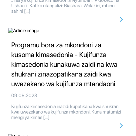
Jinsi ya kujifunza kimasedonia Nyumbani: Vidokezo na
Ushauri Katika utangulizi: Biashara. Walakini, mbinu
sahihi […]
Programu bora za mkondoni za
kusoma kimasedonia - Kujifunza
kimasedonia kunakuwa zaidi na kwa
shukrani zinazopatikana zaidi kwa
uwezekano wa kujifunza mtandaoni
09.08.2023
Kujifunza kimasedonia inazidi kupatikana kwa shukrani
kwa uwezekano wa kujifunza mkondoni. Kuna matumizi
mengi ya kimas […]