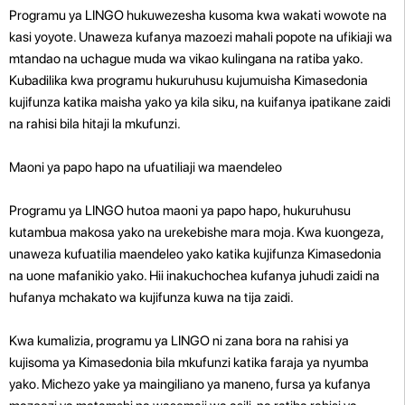
Programu ya LINGO hukuwezesha kusoma kwa wakati wowote na
kasi yoyote. Unaweza kufanya mazoezi mahali popote na ufikiaji wa
mtandao na uchague muda wa vikao kulingana na ratiba yako.
Kubadilika kwa programu hukuruhusu kujumuisha Kimasedonia
kujifunza katika maisha yako ya kila siku, na kuifanya ipatikane zaidi
na rahisi bila hitaji la mkufunzi.
Maoni ya papo hapo na ufuatiliaji wa maendeleo
Programu ya LINGO hutoa maoni ya papo hapo, hukuruhusu
kutambua makosa yako na urekebishe mara moja. Kwa kuongeza,
unaweza kufuatilia maendeleo yako katika kujifunza Kimasedonia
na uone mafanikio yako. Hii inakuchochea kufanya juhudi zaidi na
hufanya mchakato wa kujifunza kuwa na tija zaidi.
Kwa kumalizia, programu ya LINGO ni zana bora na rahisi ya
kujisoma ya Kimasedonia bila mkufunzi katika faraja ya nyumba
yako. Michezo yake ya maingiliano ya maneno, fursa ya kufanya