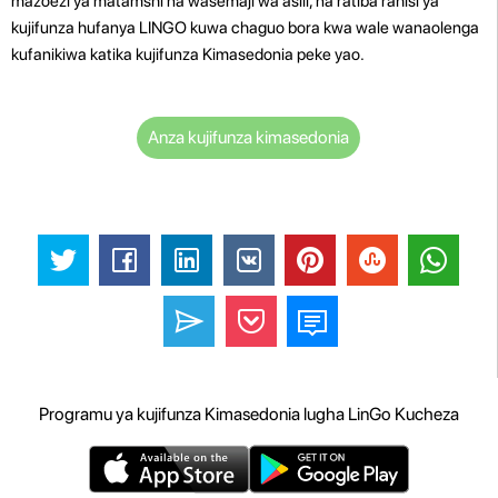
mazoezi ya matamshi na wasemaji wa asili, na ratiba rahisi ya
kujifunza hufanya LINGO kuwa chaguo bora kwa wale wanaolenga
kufanikiwa katika kujifunza Kimasedonia peke yao.
Anza kujifunza kimasedonia
Programu ya kujifunza Kimasedonia lugha LinGo Kucheza