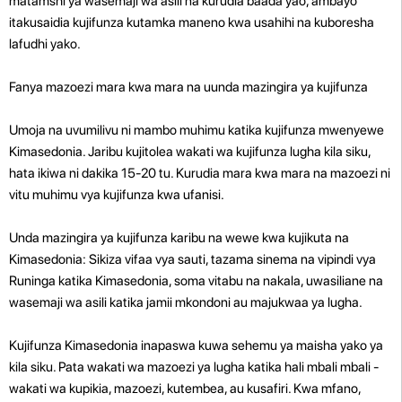
matamshi ya wasemaji wa asili na kurudia baada yao, ambayo
itakusaidia kujifunza kutamka maneno kwa usahihi na kuboresha
lafudhi yako.
Fanya mazoezi mara kwa mara na uunda mazingira ya kujifunza
Umoja na uvumilivu ni mambo muhimu katika kujifunza mwenyewe
Kimasedonia. Jaribu kujitolea wakati wa kujifunza lugha kila siku,
hata ikiwa ni dakika 15-20 tu. Kurudia mara kwa mara na mazoezi ni
vitu muhimu vya kujifunza kwa ufanisi.
Unda mazingira ya kujifunza karibu na wewe kwa kujikuta na
Kimasedonia: Sikiza vifaa vya sauti, tazama sinema na vipindi vya
Runinga katika Kimasedonia, soma vitabu na nakala, uwasiliane na
wasemaji wa asili katika jamii mkondoni au majukwaa ya lugha.
Kujifunza Kimasedonia inapaswa kuwa sehemu ya maisha yako ya
kila siku. Pata wakati wa mazoezi ya lugha katika hali mbali mbali -
wakati wa kupikia, mazoezi, kutembea, au kusafiri. Kwa mfano,