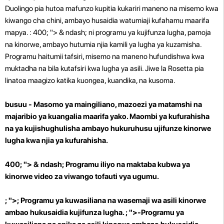
Duolingo pia hutoa mafunzo kupitia kukariri maneno na misemo kwa
kiwango cha chini, ambayo husaidia watumiaji kufahamu maarifa
mapya. : 400; "> & ndash; ni programu ya kujifunza lugha, pamoja
na kinorwe, ambayo hutumia njia kamili ya lugha ya kuzamisha.
Programu haitumii tafsiri, misemo na maneno hufundishwa kwa
muktadha na bila kutafsiri kwa lugha ya asili. Jiwe la Rosetta pia
linatoa maagizo katika kuongea, kuandika, na kusoma.
busuu - Masomo ya maingiliano, mazoezi ya matamshi na
majaribio ya kuangalia maarifa yako. Maombi ya kufurahisha
na ya kujishughulisha ambayo hukuruhusu ujifunze kinorwe
lugha kwa njia ya kufurahisha.
400; "> & ndash; Programu iliyo na maktaba kubwa ya
kinorwe video za viwango tofauti vya ugumu.
; ">; Programu ya kuwasiliana na wasemaji wa asili kinorwe
ambao hukusaidia kujifunza lugha. ; ">-Programu ya