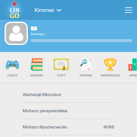
Kinorwe
Kiwango
/
CHEZA
MASOMO
CHETI
TAKWIMU
MASHINDANO
UPIMA
Wachezaji Mkondoni
Michezo yanayoendelea
Michezo iliyochezwa leo
4089