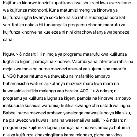
Kujifunza kinorwe inazidi kupatikana kwa shukrani kwa uwezekano
wa kujifunza mkondoni. Kuna matumizi mengi ya kinorwe ya
kujifunza lugha kwenye soko leo na sio rahisi kuchagua bora kati
yao. Katika nakala hii tunaangalia programu chache maarufu za
kujifunza kinorwe na kuelezea ni nini kinachowafanya wapendeze
sana.
Nguvu>
& ndash; Hii ni moja ya programu maarufu kwa kujifunza
lugha za kigeni, pamoja na kinorwe. Maombi yana interface rahisi na
moja kwa moja na hutoa mazoezi anuwai ya kujumuisha maarifa.
LINGO hutoa mfumo wa thawabu na mafanikio ambayo
huhamasisha watumiaji kufanya mazoezi mara kwa mara na
kuwasaidia kufikia malengo yao haraka. 400; "> & ndash; ni
programu ya kujifunza lugha za kigeni, pamoja na kinorwe, ambayo
inakusudia kusaidia watumiaji kufikia kiwango cha ustadi wa lugha.
Babbel hutoa mazoezi ambayo yanalenga mawasiliano ya kila siku,
na pia uwezo wa kuwasiliana na wasemaji wa asili. "> & ndash; ni
programu ya kujifunza lugha, pamoja na kinorwe, ambayo hutumia
njia za kujifunza zinazoingiliana kama michezo, picha na video.