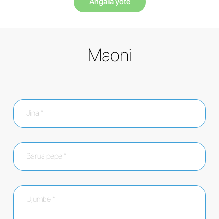
Angalia yote
Maoni