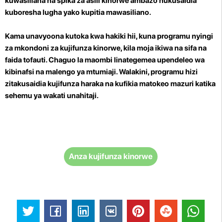
kuwasiliana na spika za asili kinorwe ambazo hukusaidia
kuboresha lugha yako kupitia mawasiliano.
Kama unavyoona kutoka kwa hakiki hii, kuna programu nyingi
za mkondoni za kujifunza kinorwe, kila moja ikiwa na sifa na
faida tofauti. Chaguo la maombi linategemea upendeleo wa
kibinafsi na malengo ya mtumiaji. Walakini, programu hizi
zitakusaidia kujifunza haraka na kufikia matokeo mazuri katika
sehemu ya wakati unahitaji.
Anza kujifunza kinorwe