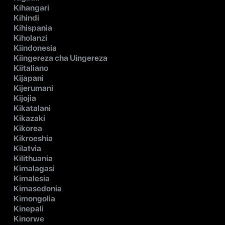
Kihangari
Kihindi
Kihispania
Kiholanzi
Kiindonesia
Kiingereza cha Uingereza
Kiitaliano
Kijapani
Kijerumani
Kijojia
Kikatalani
Kikazaki
Kikorea
Kikroeshia
Kilatvia
Kilithuania
Kimalagasi
Kimalesia
Kimasedonia
Kimongolia
Kinepali
Kinorwe