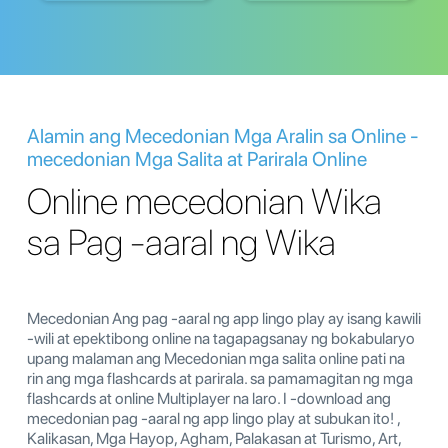
Alamin ang Mecedonian Mga Aralin sa Online -
mecedonian Mga Salita at Parirala Online
Online mecedonian Wika
sa Pag -aaral ng Wika
Mecedonian Ang pag -aaral ng app lingo play ay isang kawili
-wili at epektibong online na tagapagsanay ng bokabularyo
upang malaman ang Mecedonian mga salita online pati na
rin ang mga flashcards at parirala. sa pamamagitan ng mga
flashcards at online Multiplayer na laro. I -download ang
mecedonian pag -aaral ng app lingo play at subukan ito! ,
Kalikasan, Mga Hayop, Agham, Palakasan at Turismo, Art,