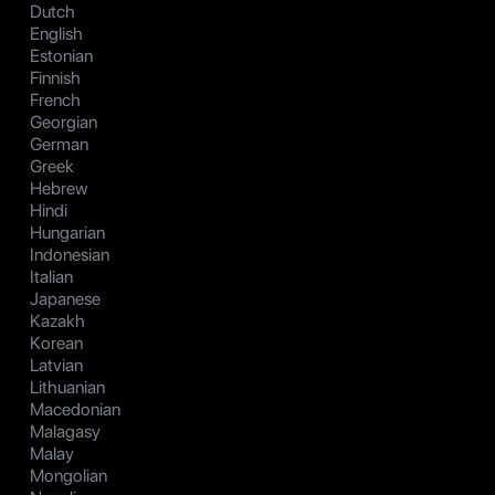
Dutch
English
Estonian
Finnish
French
Georgian
German
Greek
Hebrew
Hindi
Hungarian
Indonesian
Italian
Japanese
Kazakh
Korean
Latvian
Lithuanian
Macedonian
Malagasy
Malay
Mongolian