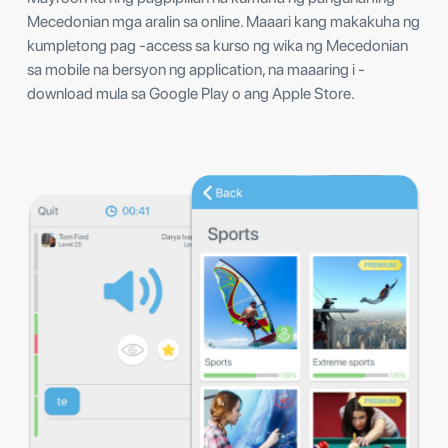
Mecedonian mga aralin sa online. Maaari kang makakuha ng
kumpletong pag -access sa kurso ng wika ng Mecedonian
sa mobile na bersyon ng application, na maaaring i -
download mula sa Google Play o ang Apple Store.