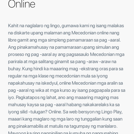
Online
Kahit na naglalaro ng lingo, gumawa kami ng isang malakas
na diskarte upang malaman ang Mecedonian online nang
libre gamit ang mga simpleng pamamaraan sa pag -aaral.
Ang pinakamahusay na pamamaraan upang simulan ang
proseso ng pag -aaral ay ang pagsasaulo Mecedonian mga
parirala at mga salitang ginamit sa pang -araw -araw na
buhay. Kung hindi ka maaaring mag -ekstrang oras para sa
regular na mga klase ng mecedonian mula sa iyong
napakahusay na iskedyul, online Mecedonian mga aralin sa
pag -aaral ng wika at mga kurso ay isang pagpapala para sa
iyo. Pagkatapos ng lahat, ano ang maaaring maging mas
mahusay kaysa sa pag -aaral habang nakakarelaks ka sa
iyong silid -tulugan? Online. Sa web bersyon ng Lingo Play,
maaari kang maglaro ng mga laro ng tunggalian kung saan
ang pinakamabilis at matulis na tagumpay ng manlalaro.
Mayroon ka ring pagpipilian na kumuha ng pangunahing