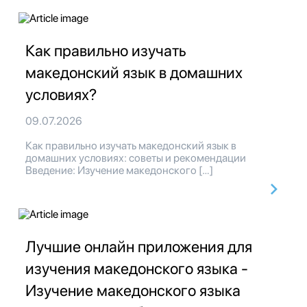
Как правильно изучать
македонский язык в домашних
условиях?
09.07.2026
Как правильно изучать македонский язык в
домашних условиях: советы и рекомендации
Введение: Изучение македонского […]
Лучшие онлайн приложения для
изучения македонского языка -
Изучение македонского языка