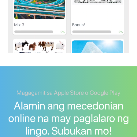
Magagamit sa Apple Store o Google Play
Alamin ang mecedonian
online na may paglalaro ng
lingo. Subukan mo!