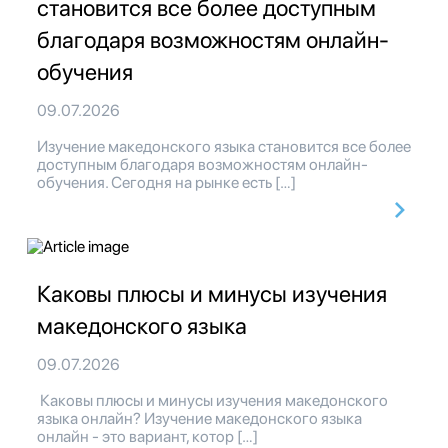
становится все более доступным
благодаря возможностям онлайн-
обучения
09.07.2026
Изучение македонского языка становится все более
доступным благодаря возможностям онлайн-
обучения. Сегодня на рынке есть […]
Каковы плюсы и минусы изучения
македонского языка
09.07.2026
Каковы плюсы и минусы изучения македонского
языка онлайн? Изучение македонского языка
онлайн - это вариант, котор […]