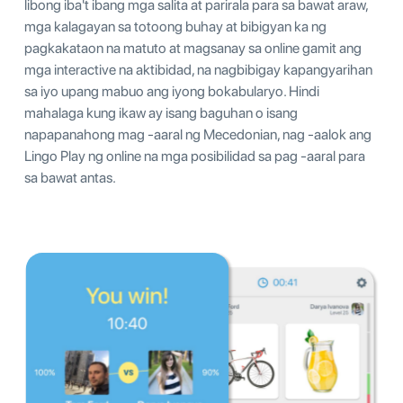
libong iba't ibang mga salita at parirala para sa bawat araw,
mga kalagayan sa totoong buhay at bibigyan ka ng
pagkakataon na matuto at magsanay sa online gamit ang
mga interactive na aktibidad, na nagbibigay kapangyarihan
sa iyo upang mabuo ang iyong bokabularyo. Hindi
mahalaga kung ikaw ay isang baguhan o isang
napapanahong mag -aaral ng Mecedonian, nag -aalok ang
Lingo Play ng online na mga posibilidad sa pag -aaral para
sa bawat antas.