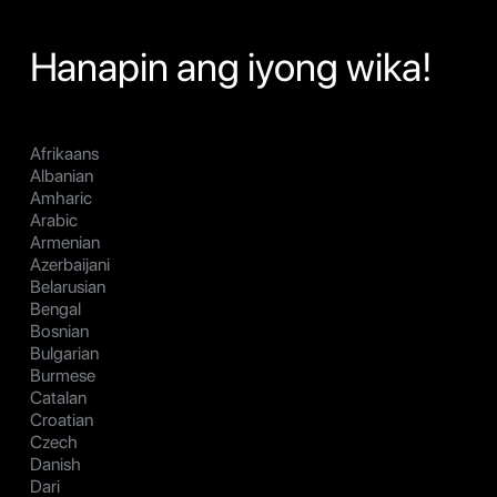
Hanapin ang iyong wika!
Afrikaans
Albanian
Amharic
Arabic
Armenian
Azerbaijani
Belarusian
Bengal
Bosnian
Bulgarian
Burmese
Catalan
Croatian
Czech
Danish
Dari