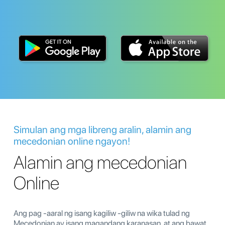
Simulan ang mga libreng aralin, alamin ang
mecedonian online ngayon!
Alamin ang mecedonian
Online
Ang pag -aaral ng isang kagiliw -giliw na wika tulad ng
Mecedonian ay isang magandang karanasan, at ang bawat