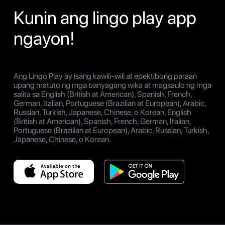
Kunin ang lingo play app
ngayon!
Ang Lingo Play ay isang kawili-wili at epektibong paraan
upang matuto ng mga banyagang wika at magsaulo ng mga
salita sa English (British at American), Spanish, French,
German, Italian, Portuguese (Brazilian at European), Arabic,
Russian, Turkish, Japanese, Chinese, o Korean, English
(British at American), Spanish, French, German, Italian,
Portuguese (Brazilian at European), Arabic, Russian, Turkish,
Japanese, Chinese, o Korean.