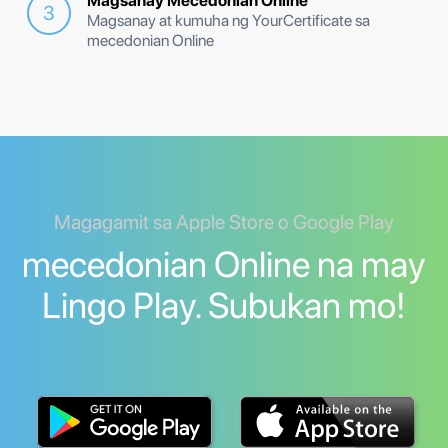
Magsanay Mecedonian Online
Magsanay at kumuha ng YourCertificate sa
mecedonian Online
Magagamit sa Apple Store o Google Play
mecedonian Online na may
Lingo Play. Subukan mo!