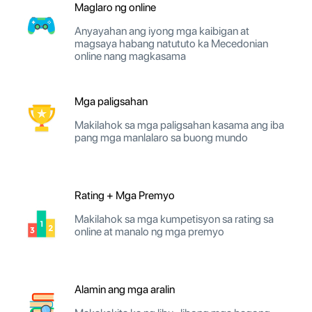
Maglaro ng online
Anyayahan ang iyong mga kaibigan at
magsaya habang natututo ka Mecedonian
online nang magkasama
Mga paligsahan
Makilahok sa mga paligsahan kasama ang iba
pang mga manlalaro sa buong mundo
Rating + Mga Premyo
Makilahok sa mga kumpetisyon sa rating sa
online at manalo ng mga premyo
Alamin ang mga aralin