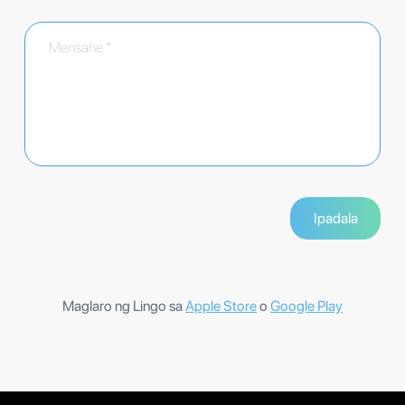
Maglaro ng Lingo sa
Apple Store
o
Google Play