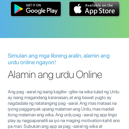
Simulan ang mga libreng aralin, alamin ang
urdu online ngayon!
Alamin ang urdu Online
Ang pag -aaral ng isang kagiliw -giliw na wika tulad ng Urdu
ay isang magandang karanasan, at ang bawat yugto ay
nagdadala ng natatanging pag -aaral. Ang mas mataas na
iyong pagganyak upang malaman ang Urdu, mas madali
itong malaman ang wika. Ang urdu pag -aaral ng app lingo
play ay nagpapanatili sa iyo na maging motivation kahit ano
pa man. Subukan ang app sa pag -aaral ng wika at