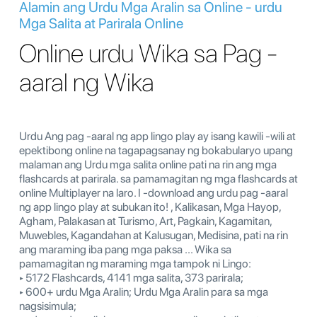
Alamin ang Urdu Mga Aralin sa Online - urdu
Mga Salita at Parirala Online
Online urdu Wika sa Pag -
aaral ng Wika
Urdu Ang pag -aaral ng app lingo play ay isang kawili -wili at
epektibong online na tagapagsanay ng bokabularyo upang
malaman ang Urdu mga salita online pati na rin ang mga
flashcards at parirala. sa pamamagitan ng mga flashcards at
online Multiplayer na laro. I -download ang urdu pag -aaral
ng app lingo play at subukan ito! , Kalikasan, Mga Hayop,
Agham, Palakasan at Turismo, Art, Pagkain, Kagamitan,
Muwebles, Kagandahan at Kalusugan, Medisina, pati na rin
ang maraming iba pang mga paksa ... Wika sa
pamamagitan ng maraming mga tampok ni Lingo:
‣ 5172 Flashcards, 4141 mga salita, 373 parirala;
‣ 600+ urdu Mga Aralin; Urdu Mga Aralin para sa mga
nagsisimula;