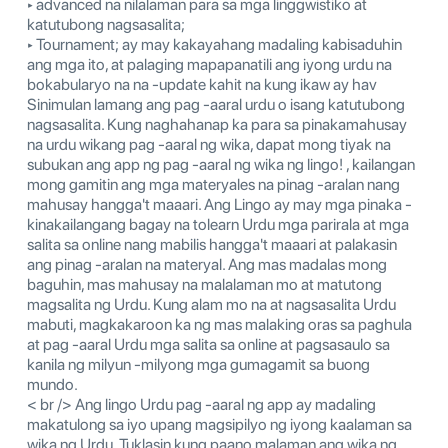
‣ advanced na nilalaman para sa mga linggwistiko at
katutubong nagsasalita;
‣ Tournament; ay may kakayahang madaling kabisaduhin
ang mga ito, at palaging mapapanatili ang iyong urdu na
bokabularyo na na -update kahit na kung ikaw ay hav
Sinimulan lamang ang pag -aaral urdu o isang katutubong
nagsasalita. Kung naghahanap ka para sa pinakamahusay
na urdu wikang pag -aaral ng wika, dapat mong tiyak na
subukan ang app ng pag -aaral ng wika ng lingo! , kailangan
mong gamitin ang mga materyales na pinag -aralan nang
mahusay hangga't maaari. Ang Lingo ay may mga pinaka -
kinakailangang bagay na tolearn Urdu mga parirala at mga
salita sa online nang mabilis hangga't maaari at palakasin
ang pinag -aralan na materyal. Ang mas madalas mong
baguhin, mas mahusay na malalaman mo at matutong
magsalita ng Urdu. Kung alam mo na at nagsasalita Urdu
mabuti, magkakaroon ka ng mas malaking oras sa paghula
at pag -aaral Urdu mga salita sa online at pagsasaulo sa
kanila ng milyun -milyong mga gumagamit sa buong
mundo.
< br /> Ang lingo Urdu pag -aaral ng app ay madaling
makatulong sa iyo upang magsipilyo ng iyong kaalaman sa
wika ng Urdu. Tuklasin kung paano malaman ang wika ng