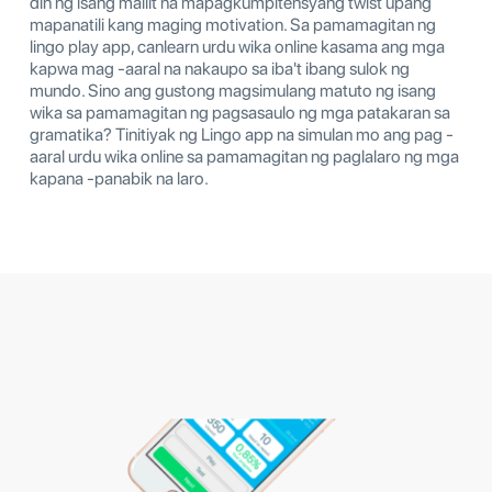
din ng isang maliit na mapagkumpitensyang twist upang
mapanatili kang maging motivation. Sa pamamagitan ng
lingo play app, canlearn urdu wika online kasama ang mga
kapwa mag -aaral na nakaupo sa iba't ibang sulok ng
mundo. Sino ang gustong magsimulang matuto ng isang
wika sa pamamagitan ng pagsasaulo ng mga patakaran sa
gramatika? Tinitiyak ng Lingo app na simulan mo ang pag -
aaral urdu wika online sa pamamagitan ng paglalaro ng mga
kapana -panabik na laro.