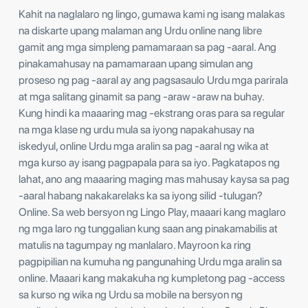
Kahit na naglalaro ng lingo, gumawa kami ng isang malakas
na diskarte upang malaman ang Urdu online nang libre
gamit ang mga simpleng pamamaraan sa pag -aaral. Ang
pinakamahusay na pamamaraan upang simulan ang
proseso ng pag -aaral ay ang pagsasaulo Urdu mga parirala
at mga salitang ginamit sa pang -araw -araw na buhay.
Kung hindi ka maaaring mag -ekstrang oras para sa regular
na mga klase ng urdu mula sa iyong napakahusay na
iskedyul, online Urdu mga aralin sa pag -aaral ng wika at
mga kurso ay isang pagpapala para sa iyo. Pagkatapos ng
lahat, ano ang maaaring maging mas mahusay kaysa sa pag
-aaral habang nakakarelaks ka sa iyong silid -tulugan?
Online. Sa web bersyon ng Lingo Play, maaari kang maglaro
ng mga laro ng tunggalian kung saan ang pinakamabilis at
matulis na tagumpay ng manlalaro. Mayroon ka ring
pagpipilian na kumuha ng pangunahing Urdu mga aralin sa
online. Maaari kang makakuha ng kumpletong pag -access
sa kurso ng wika ng Urdu sa mobile na bersyon ng