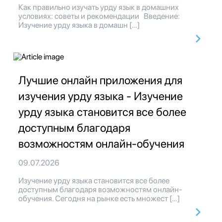
Как правильно изучать урду язык в домашних
условиях: советы и рекомендации Введение:
Изучение урду языка в домашн […]
Лучшие онлайн приложения для
изучения урду языка - Изучение
урду языка становится все более
доступным благодаря
возможностям онлайн-обучения
09.07.2026
Изучение урду языка становится все более
доступным благодаря возможностям онлайн-
обучения. Сегодня на рынке есть множест […]