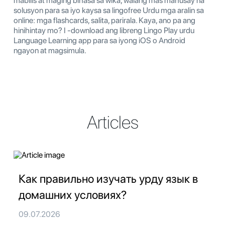
mabilis at maging bihasa sa wika, walang mas mahusay na
solusyon para sa iyo kaysa sa lingofree Urdu mga aralin sa
online: mga flashcards, salita, parirala. Kaya, ano pa ang
hinihintay mo? I -download ang libreng Lingo Play urdu
Language Learning app para sa iyong iOS o Android
ngayon at magsimula.
Articles
Как правильно изучать урду язык в
домашних условиях?
09.07.2026