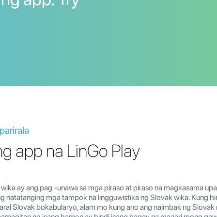
parirala
ng app na LinGo Play
 wika ay ang pag -unawa sa mga piraso at piraso na magkasama upa
natatanging mga tampok na lingguwistika ng Slovak wika. Kung hi
ral Slovak bokabularyo, alam mo kung ano ang naimbak ng Slovak na
mamagitan ng isang hamon ay hindi isang bagay na maaari mong gaw