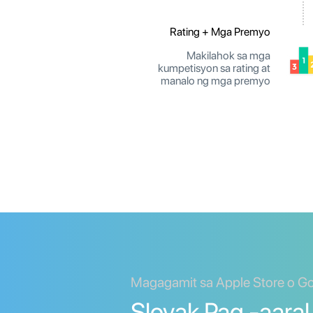
Rating + Mga Premyo
Makilahok sa mga
kumpetisyon sa rating at
manalo ng mga premyo
Magagamit sa Apple Store o Go
Slovak Pag -aaral