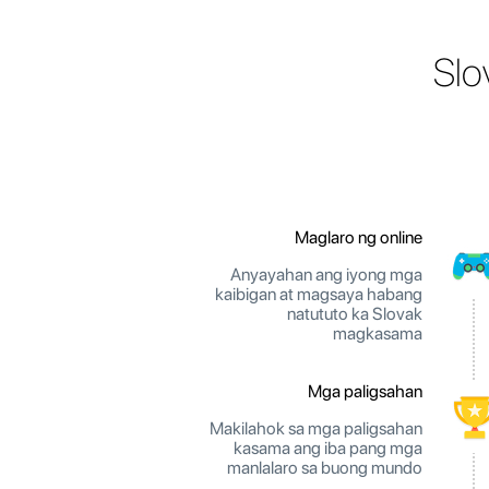
Slo
Maglaro ng online
Anyayahan ang iyong mga
kaibigan at magsaya habang
natututo ka Slovak
magkasama
Mga paligsahan
Makilahok sa mga paligsahan
kasama ang iba pang mga
manlalaro sa buong mundo