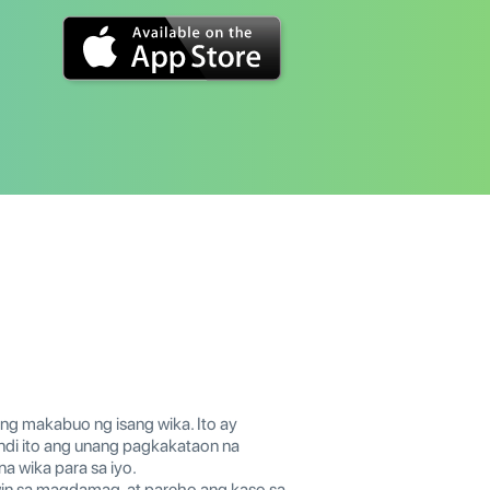
ng makabuo ng isang wika. Ito ay
ndi ito ang unang pagkakataon na
 wika para sa iyo.
in sa magdamag, at pareho ang kaso sa