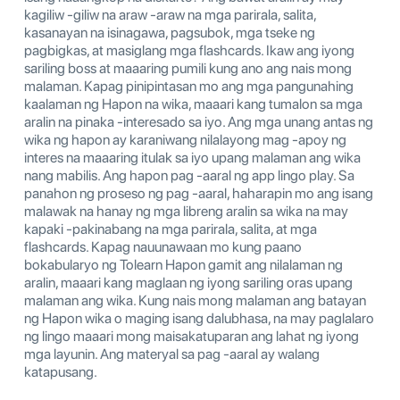
kagiliw -giliw na araw -araw na mga parirala, salita,
kasanayan na isinagawa, pagsubok, mga tseke ng
pagbigkas, at masiglang mga flashcards. Ikaw ang iyong
sariling boss at maaaring pumili kung ano ang nais mong
malaman. Kapag pinipintasan mo ang mga pangunahing
kaalaman ng Hapon na wika, maaari kang tumalon sa mga
aralin na pinaka -interesado sa iyo. Ang mga unang antas ng
wika ng hapon ay karaniwang nilalayong mag -apoy ng
interes na maaaring itulak sa iyo upang malaman ang wika
nang mabilis. Ang hapon pag -aaral ng app lingo play. Sa
panahon ng proseso ng pag -aaral, haharapin mo ang isang
malawak na hanay ng mga libreng aralin sa wika na may
kapaki -pakinabang na mga parirala, salita, at mga
flashcards. Kapag nauunawaan mo kung paano
bokabularyo ng Tolearn Hapon gamit ang nilalaman ng
aralin, maaari kang maglaan ng iyong sariling oras upang
malaman ang wika. Kung nais mong malaman ang batayan
ng Hapon wika o maging isang dalubhasa, na may paglalaro
ng lingo maaari mong maisakatuparan ang lahat ng iyong
mga layunin. Ang materyal sa pag -aaral ay walang
katapusang.