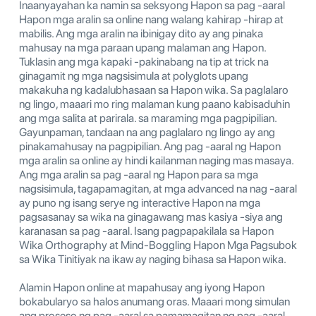
Inaanyayahan ka namin sa seksyong Hapon sa pag -aaral
Hapon mga aralin sa online nang walang kahirap -hirap at
mabilis. Ang mga aralin na ibinigay dito ay ang pinaka
mahusay na mga paraan upang malaman ang Hapon.
Tuklasin ang mga kapaki -pakinabang na tip at trick na
ginagamit ng mga nagsisimula at polyglots upang
makakuha ng kadalubhasaan sa Hapon wika. Sa paglalaro
ng lingo, maaari mo ring malaman kung paano kabisaduhin
ang mga salita at parirala. sa maraming mga pagpipilian.
Gayunpaman, tandaan na ang paglalaro ng lingo ay ang
pinakamahusay na pagpipilian. Ang pag -aaral ng Hapon
mga aralin sa online ay hindi kailanman naging mas masaya.
Ang mga aralin sa pag -aaral ng Hapon para sa mga
nagsisimula, tagapamagitan, at mga advanced na nag -aaral
ay puno ng isang serye ng interactive Hapon na mga
pagsasanay sa wika na ginagawang mas kasiya -siya ang
karanasan sa pag -aaral. Isang pagpapakilala sa Hapon
Wika Orthography at Mind-Boggling Hapon Mga Pagsubok
sa Wika Tinitiyak na ikaw ay naging bihasa sa Hapon wika.
Alamin Hapon online at mapahusay ang iyong Hapon
bokabularyo sa halos anumang oras. Maaari mong simulan
ang proseso ng pag -aaral sa pamamagitan ng pag -aaral