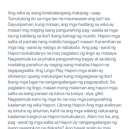
Ang wika ay isang kinakailangang makipag -usap.
Tumutulong ito sa mga tao na maunawaan ang isa't isa.
Gayunpaman, kung minsan, ang mga hadlang sa wika ay
maaari ring maging isang pangunahing pag -aalala sa mga
taong kabilang sa iba't ibang bahagi ng mundo. Hapon mga
salita at parirala nang mabilis hangga't maaari. Karamihan sa
mga nag -aaral ay nabigo at nababato. Ang pag -aaral ng
Hapon bokabularyo na may paglalaro ng lingo ay masaya.
Nagsisimula ka sa pinaka pangunahing bagay at sa lalong
madaling panahon ay naging isang matatas Hapon na
tagapagsalita. Ang Lingo Play Hapon mga aralin ay
idinisenyo upang matulungan kang magsagawa ng iba't
ibang mga lugar na nangangailangan ng pagpapabuti. Sa
paglalaro ng lingo, maaari mong malaman ang hapon mga
salita sa isang paraan na lubos na kasiya -siya. gilid.
Nagsisimula kami ng mga ito na may mga pangunahing
kaalaman ng wika Hapon. Libreng Hapon Ang mga aralincan
ay kinuha ng sinuman, kahit na ang mga walang nakaraang
kaalaman tungkol sa Hapon bokabularyo. Alam mo ba, ang
pag -aaral ng mga salita sa Hapon ay nangangailangan ng
isang naaangkop na diskarte? Ang bawat aralin ay may