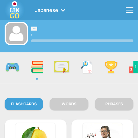
Japanese
/
FLASHCARDS
WORDS
PHRASES