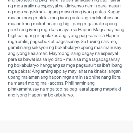
ng mga aralin na espesyal na idinisenyo namin para masuri
ng mga nagsisimula upang masuri ang iyong antas. Kapag
maaari mong makilala ang iyong antas ng kadalubhasaan,
maaari kang makahanap ng higit pang mga aralin upang
polish ang iyong mga kasanayan sa Hapon. Magsanay nang
higit pa upang mapalakas ang iyong pag -aaral sa Hapon
mga aralin, pagsubok at pagsasanay. Sa tuwing nais mo,
gamitin ang seksyon ng bokabularyo upang mas mahusay
ang iyong kaalaman. Mayroong isang bagay na espesyal
para sa bawat isa sa iyo dito - mula sa mga tagapagsanay
ng bokabularyo hanggang sa mga pagsusulit sa iba't ibang
mga paksa; Ang aming app ay may lahat na kinakailangan
upang malaman ang hapon mga aralin sa online nang libre.
na maaari mong ma -access. Pinili namin ang
pinakamahusay na mga tool sa pag-aaral upang mapalaki
ang iyong Hapon na bokabularyo.