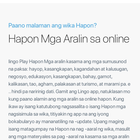
Paano malaman ang wika Hapon?
Hapon Mga Aralin sa online
lingo Play Hapon Mga aralin kasama ang mga sumusunod
na paksa: hayop, kasangkapan, kagandahan at kalusugan,
negosyo, edukasyon, kasangkapan, bahay, gamot,
kalikasan, tao, agham, palakasan at turismo, at marami pa. e
.. hindi pa naririnig dati. Gamit ang Lingo app, natuklasan mo
kung paano alamin ang mga aralin sa online hapon. Kung
ikaw ay isang katutubong nagsasalita o isang Hapon mga
nagsisimula sa wika, titiyakin ng app na ang iyong
bokabularyo ay mananatiling na -update. Upang maging
isang matagumpay na Hapon na nag -aaral ng wika, masulit
ang mga materyales sa pag -aaral na kasama sa mga aralin