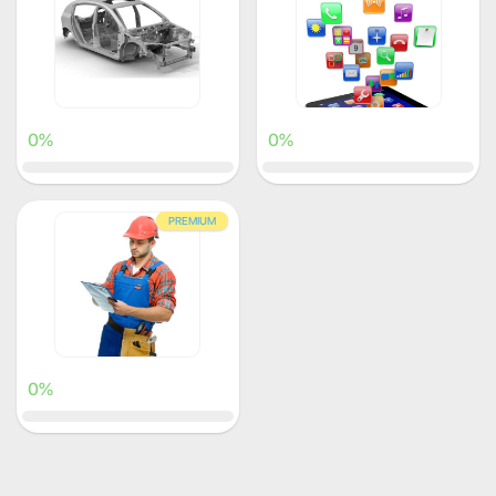
0%
0%
PREMIUM
0%