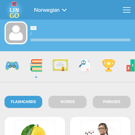
Norwegian
/
FLASHCARDS
WORDS
PHRASES