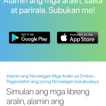
Alamin ang mga aralin, salita
at parirala. Subukan mo!
Alamin ang Norweigan Mga Aralin sa Online -
Pagandahin ang Iyong Norweigan bokabularyo
Simulan ang mga libreng
aralin, alamin ang