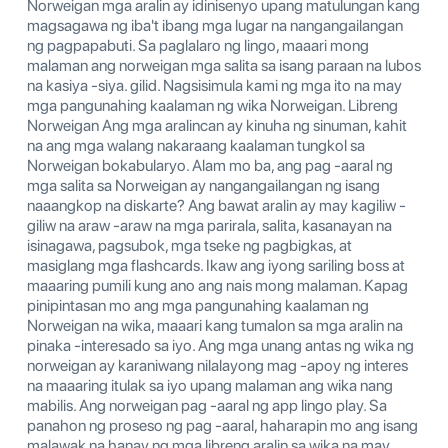
Norweigan mga aralin ay idinisenyo upang matulungan kang
magsagawa ng iba't ibang mga lugar na nangangailangan
ng pagpapabuti. Sa paglalaro ng lingo, maaari mong
malaman ang norweigan mga salita sa isang paraan na lubos
na kasiya -siya. gilid. Nagsisimula kami ng mga ito na may
mga pangunahing kaalaman ng wika Norweigan. Libreng
Norweigan Ang mga aralincan ay kinuha ng sinuman, kahit
na ang mga walang nakaraang kaalaman tungkol sa
Norweigan bokabularyo. Alam mo ba, ang pag -aaral ng
mga salita sa Norweigan ay nangangailangan ng isang
naaangkop na diskarte? Ang bawat aralin ay may kagiliw -
giliw na araw -araw na mga parirala, salita, kasanayan na
isinagawa, pagsubok, mga tseke ng pagbigkas, at
masiglang mga flashcards. Ikaw ang iyong sariling boss at
maaaring pumili kung ano ang nais mong malaman. Kapag
pinipintasan mo ang mga pangunahing kaalaman ng
Norweigan na wika, maaari kang tumalon sa mga aralin na
pinaka -interesado sa iyo. Ang mga unang antas ng wika ng
norweigan ay karaniwang nilalayong mag -apoy ng interes
na maaaring itulak sa iyo upang malaman ang wika nang
mabilis. Ang norweigan pag -aaral ng app lingo play. Sa
panahon ng proseso ng pag -aaral, haharapin mo ang isang
malawak na hanay ng mga libreng aralin sa wika na may