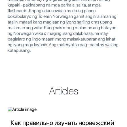
kapaki -pakinabang na mga parirala, salita, at mga
flashcards. Kapag nauunawaan mo kung paano
bokabularyo ng Tolearn Norweigan gamit ang nilalaman ng
aralin, maaari kang maglaan ng iyong sariling oras upang
malaman ang wika. Kung nais mong malaman ang batayan
ng Norweigan wika o maging isang dalubhasa, na may
paglalaro ng lingo maaari mong maisakatuparan ang lahat
ng iyong mga layunin. Ang materyal sa pag -aaral ay walang
katapusang.
Articles
Как правильно изучать норвежский