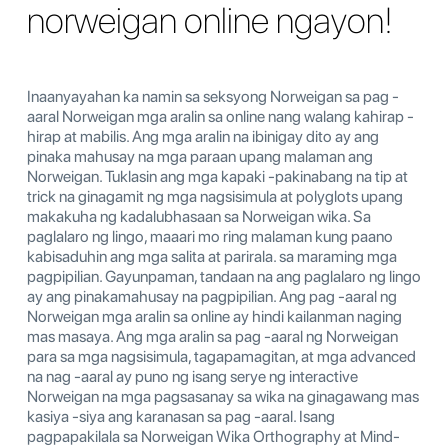
norweigan online ngayon!
Inaanyayahan ka namin sa seksyong Norweigan sa pag -
aaral Norweigan mga aralin sa online nang walang kahirap -
hirap at mabilis. Ang mga aralin na ibinigay dito ay ang
pinaka mahusay na mga paraan upang malaman ang
Norweigan. Tuklasin ang mga kapaki -pakinabang na tip at
trick na ginagamit ng mga nagsisimula at polyglots upang
makakuha ng kadalubhasaan sa Norweigan wika. Sa
paglalaro ng lingo, maaari mo ring malaman kung paano
kabisaduhin ang mga salita at parirala. sa maraming mga
pagpipilian. Gayunpaman, tandaan na ang paglalaro ng lingo
ay ang pinakamahusay na pagpipilian. Ang pag -aaral ng
Norweigan mga aralin sa online ay hindi kailanman naging
mas masaya. Ang mga aralin sa pag -aaral ng Norweigan
para sa mga nagsisimula, tagapamagitan, at mga advanced
na nag -aaral ay puno ng isang serye ng interactive
Norweigan na mga pagsasanay sa wika na ginagawang mas
kasiya -siya ang karanasan sa pag -aaral. Isang
pagpapakilala sa Norweigan Wika Orthography at Mind-