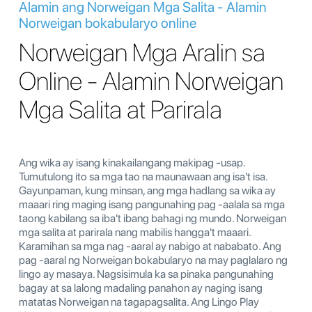
Alamin ang Norweigan Mga Salita - Alamin
Norweigan bokabularyo online
Norweigan Mga Aralin sa
Online - Alamin Norweigan
Mga Salita at Parirala
Ang wika ay isang kinakailangang makipag -usap.
Tumutulong ito sa mga tao na maunawaan ang isa't isa.
Gayunpaman, kung minsan, ang mga hadlang sa wika ay
maaari ring maging isang pangunahing pag -aalala sa mga
taong kabilang sa iba't ibang bahagi ng mundo. Norweigan
mga salita at parirala nang mabilis hangga't maaari.
Karamihan sa mga nag -aaral ay nabigo at nababato. Ang
pag -aaral ng Norweigan bokabularyo na may paglalaro ng
lingo ay masaya. Nagsisimula ka sa pinaka pangunahing
bagay at sa lalong madaling panahon ay naging isang
matatas Norweigan na tagapagsalita. Ang Lingo Play