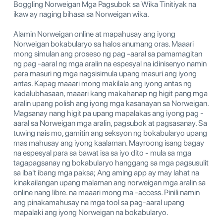
Boggling Norweigan Mga Pagsubok sa Wika Tinitiyak na
ikaw ay naging bihasa sa Norweigan wika.
Alamin Norweigan online at mapahusay ang iyong
Norweigan bokabularyo sa halos anumang oras. Maaari
mong simulan ang proseso ng pag -aaral sa pamamagitan
ng pag -aaral ng mga aralin na espesyal na idinisenyo namin
para masuri ng mga nagsisimula upang masuri ang iyong
antas. Kapag maaari mong makilala ang iyong antas ng
kadalubhasaan, maaari kang makahanap ng higit pang mga
aralin upang polish ang iyong mga kasanayan sa Norweigan.
Magsanay nang higit pa upang mapalakas ang iyong pag -
aaral sa Norweigan mga aralin, pagsubok at pagsasanay. Sa
tuwing nais mo, gamitin ang seksyon ng bokabularyo upang
mas mahusay ang iyong kaalaman. Mayroong isang bagay
na espesyal para sa bawat isa sa iyo dito - mula sa mga
tagapagsanay ng bokabularyo hanggang sa mga pagsusulit
sa iba't ibang mga paksa; Ang aming app ay may lahat na
kinakailangan upang malaman ang norweigan mga aralin sa
online nang libre. na maaari mong ma -access. Pinili namin
ang pinakamahusay na mga tool sa pag-aaral upang
mapalaki ang iyong Norweigan na bokabularyo.