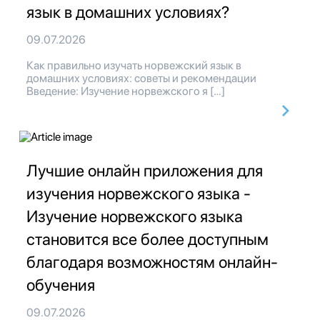
язык в домашних условиях?
09.07.2026
Как правильно изучать норвежский язык в
домашних условиях: советы и рекомендации
Введение: Изучение норвежского я […]
Лучшие онлайн приложения для
изучения норвежского языка -
Изучение норвежского языка
становится все более доступным
благодаря возможностям онлайн-
обучения
09.07.2026