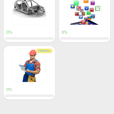
0%
0%
PREMIUM
0%