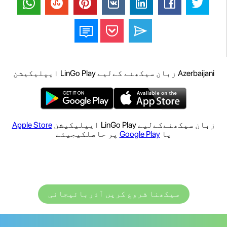
Azerbaijani زبان سیکھنے کےلیے LinGo Play ایپلیکیشن
زبان سیکھنےکےلیے LinGo Play ایپلیکیشن
Apple Store
یا
Google Play
پر حاصلکیجیئے
سیکھنا شروع کریں آذربائیجانی