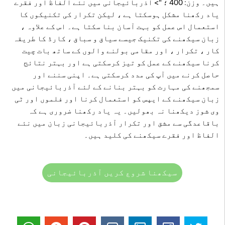
ہیں۔ وزن: 400 ؛ "> آذربائیجانی میں نئے الفاظ اور فقرے
یاد رکھنا مشکل ہوسکتا ہے ، لیکن تکرار کی تکنیکوں کا
استعمال اس عمل کو بہت آسان بنا سکتا ہے۔ اس کے علاوہ ،
زبان سیکھنے کی تکنیک جیسے سیاق و سباق ، کارڈ کا طریقہ
کار ، تکرار ، اور مقامی بولنے والوں کے ساتھ بات چیت
کرنا سیکھنے کے عمل کو تیز کرسکتی ہے اور بہتر نتائج
حاصل کرنے میں آپ کی مدد کرسکتی ہے۔ اپنی سننے اور
سمجھنے کی مہارت کو بہتر بنانے کے لئے آذربائیجانی میں
زبان سیکھنے کے ایپس کو استعمال کرنا اور فلموں اور ٹی
وی شوز دیکھنا نہ بھولیں۔ یہ یاد رکھنا ضروری ہے کہ
باقاعدگی سے مشق اور تکرار آذربائیجانی زبان میں نئے
الفاظ اور فقرے سیکھنے کی کلید ہیں۔
سیکھنا شروع کریں آذربائیجانی