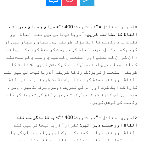
<اسپین اسٹائل = "فونٹ ویٹ: 400 ؛">
سیاق و سباق میں نئے
الفاظ کا مطالعہ کریں:
آذربائیجانی میں نئے الفاظ اور
فقرے یاد رکھنے کا ایک مؤثر طریقہ ہے۔ سیاق و سباق میں ان
کو سیکھنے کے ل. صرف الفاظ کی فہرست کو حفظ کرنے کے بجائے
، ان کو ان کے معنی اور استعمال کے سیاق و سباق کو سمجھنے
کے لئے جملے میں استعمال کرنے کی کوشش کریں۔ > کارڈ کا
طریقہ استعمال کریں: کارڈ کا طریقہ آذربائیجانی میں نئے
الفاظ اور فقرے حفظ کرنے کا ایک کلاسک طریقہ ہے۔ نیا لفظ
کارڈ کے ایک طرف اور اس کی تعریف دوسری طرف لکھیں۔ پھر ،
جیسے ہی آپ کارڈ کو تبدیل کرتے ہیں ، لفظ کی تعریف کو یاد
رکھنے کی کوشش کریں۔
<اسپین اسٹائل = "فونٹ ویٹ: 400 ؛">
باقاعدگی سے نئے
الفاظ اور جملے دہرائیں:
تکرار آذربائیجانی میں نئے
الفاظ اور فقرے یاد رکھنے کا ایک اہم پہلو ہے۔ آپ کی یاد
میں مستحکم کرنے کے لئے نئے الفاظ اور فقرے کئی بار