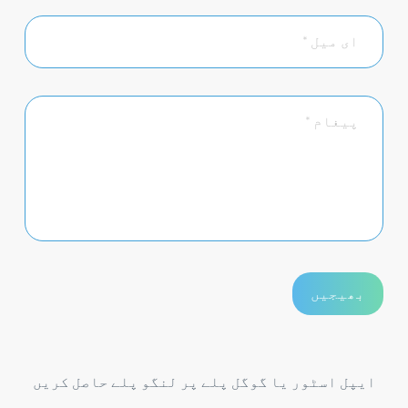
ایپل اسٹور یا گوگل پلے پر لنگو پلے حاصل کریں