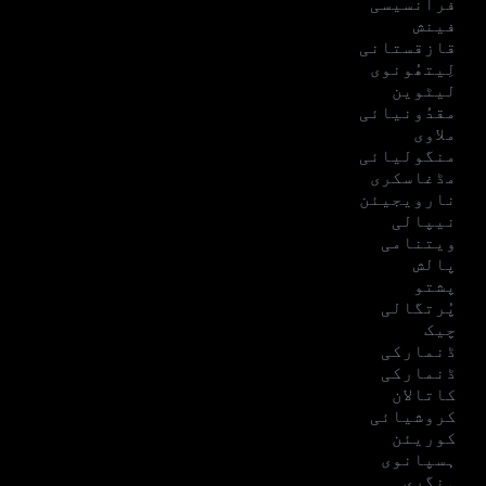
فرانسیسی
فینش
قازقستانی
لِیتھُونوی
لیٹوین
مقدُونیائی
ملاوی
منگولیائی
مڈغاسکری
نارویجیئن
نیپالی
ویتنامی
پالش
پشتو
پُرتگالی
چیک
ڈنمارکی
ڈنمارکی
کاتالان
کروشیائی
کوریئن
ہسپانوی
ہنگری