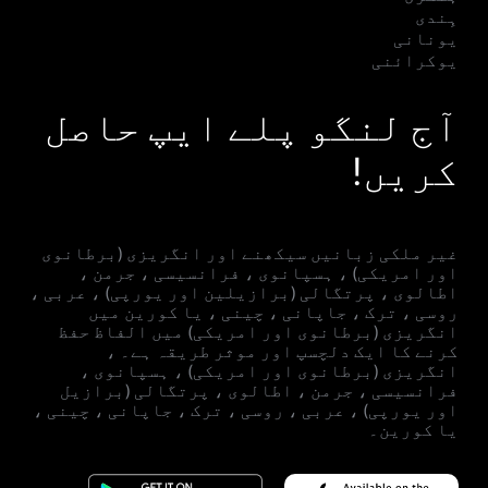
ہِندی
یونانی
یوکرائنی
آج لنگو پلے ایپ حاصل
کریں!
غیر ملکی زبانیں سیکھنے اور انگریزی (برطانوی
اور امریکی) ، ہسپانوی ، فرانسیسی ، جرمن ،
اطالوی ، پرتگالی (برازیلین اور یورپی) ، عربی ،
روسی ، ترک ، جاپانی ، چینی ، یا کورین میں
انگریزی (برطانوی اور امریکی) میں الفاظ حفظ
کرنے کا ایک دلچسپ اور موثر طریقہ ہے۔ ،
انگریزی (برطانوی اور امریکی) ، ہسپانوی ،
فرانسیسی ، جرمن ، اطالوی ، پرتگالی (برازیل
اور یورپی) ، عربی ، روسی ، ترک ، جاپانی ، چینی ،
یا کورین۔