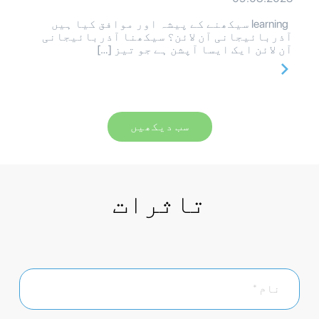
learning سیکھنے کے پیشہ اور موافق کیا ہیں
آذربائیجانی آن لائن؟ سیکھنا آذربائیجانی
آن لائن ایک ایسا آپشن ہے جو تیز […]
سب دیکھیں
تاثرات