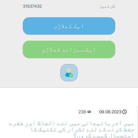
کُل کھیل
31537432
ایک کھلاڑی
ایک سےزائد کھلاڑی
238
09.08.2023
میں آذربائیجانی میں نئے الفاظ اور فقرے
حفظ کرنے کے لئے تکرار کی تکنیک کا
استعمال کیسے کروں؟