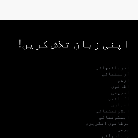
اپنی زبان تلاش کریں!
آذربائیجانی
آرمینیائی
اردو
اطالوی
افریقی
البانوی
امہاری
انڈونیشیائی
ایسٹونیائی
برطانوی انگریزی
برمی
بلغاریائی