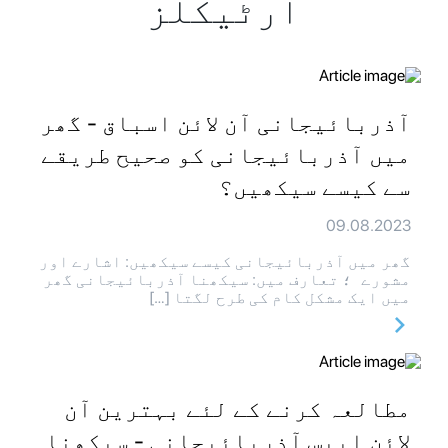
آرٹیکلز
آذربائیجانی آن لائن اسباق - گھر
میں آذربائیجانی کو صحیح طریقے
سے کیسے سیکھیں؟
09.08.2023
گھر میں آذربائیجانی کیسے سیکھیں: اشارے اور
مشورے ؛ تعارف میں: سیکھنا آذربائیجانی گھر
میں ایک مشکل کام کی طرح لگتا […]
مطالعہ کرنے کے لئے بہترین آن
لائن ایپس آذربائیجانی - سیکھنا