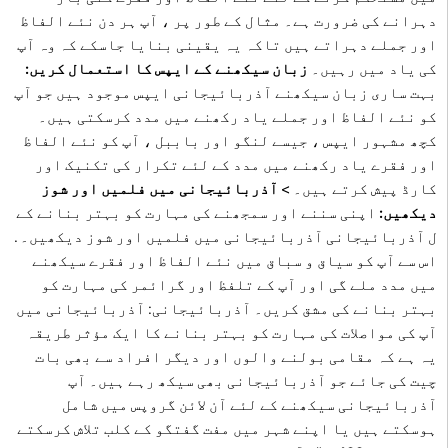
دہرانے کی ضرورت ہے۔ مثال کے طور پر ، آپ ہر دن نئے الفاظ
اور جملے دہراتے ہیں تاکہ یہ یقینی بنایا جاسکے کہ وہ آپ
کی یاد میں رہیں۔
زبان سیکھنے کے ایپس کا استعمال کریں:
بہت ساری زبان سیکھنے آذربائیجانی ایپس موجود ہیں جو آپ
کو نئے الفاظ اور جملے یاد رکھنے میں مدد کرسکتی ہیں۔
کچھ مشہور ایپس ، جیسے لنگو اور باببل ، آپ کو نئے الفاظ
اور فقرے یاد رکھنے میں مدد کے لئے تکرار کی تکنیک اور
کارڈ پیش کرتے ہیں۔ >
آذربائیجانی میں فلمیں اور شوز
دیکھیں:
اپنی سننے اور سمجھنے کی مہارت کو بہتر بنانے کے
ل آذربائیجانی آذربائیجانی میں فلمیں اور شوز دیکھیں۔ .
اس سے آپ کو سیاق و سباق میں نئے الفاظ اور فقرے سیکھنے
میں مدد ملے گی اور آپ کے تلفظ اور گرائمر کی مہارت کو
بہتر بنانے کی مشق کریں۔ آذربائیجانی: آذربائیجانی میں
آپ کی مواصلات کی مہارت کو بہتر بنانے کا ایک مؤثر طریقہ
یہ ہے کہ مقامی بولنے والوں اور دیگر افراد سے بھی بات
چیت کی جائے جو آذربائیجانی بھی سیکھ رہے ہیں۔ آپ
آذربائیجانی سیکھنے کے لئے آن لائن گروپس میں شامل
ہوسکتے ہیں یا اپنے شہر میں مفت گفتگو کے کلب تلاش کرسکتے