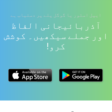
ایپل اسٹور یا گوگل پلے پر دستیاب ہے
آذربائیجانی الفاظ
اور جملے سیکھیں۔ کوشش
کرو!