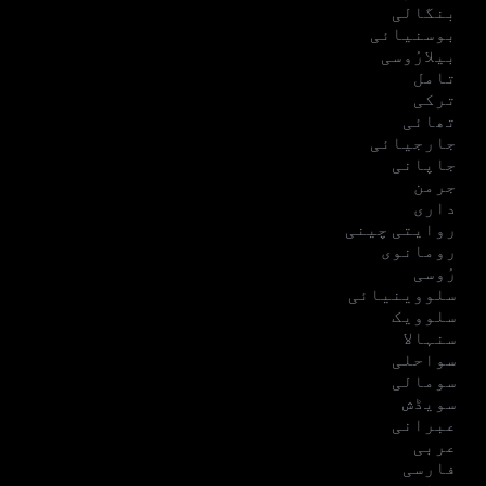
بنگالی
بوسنیائی
بیلارُوسی
تامل
ترکی
تھائی
جارجیائی
جاپانی
جرمن
داری
روایتی چینی
رومانوی
رُوسی
سلووینیائی
سلوویک
سنہالا
سواحلی
سومالی
سویڈش
عبرانی
عربی
فارسی