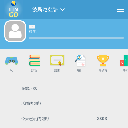
波斯尼亞語
程度
/
玩
課程
證書
統計
錦標賽
等
在線玩家
活躍的遊戲
今天已玩的遊戲
3893