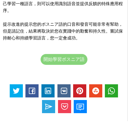
己學習一種語言，則可以使用識別語音並提供反饋的特殊應用程
序。
提示改進的提示您的ボスニア語的口音和發音可能非常有幫助，
但是請記住，結果將取決於您在實踐中的勤奮和持久性。嘗試保
持耐心和持續學習語言，您一定會成功。
開始學習ボスニア語