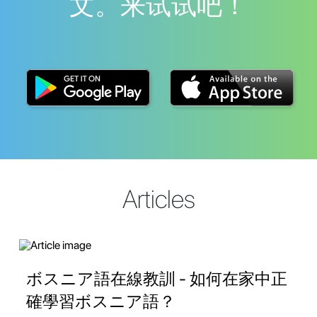
文。来试试吧！
Articles
ボスニア語在線教訓 - 如何在家中正
確學習ボスニア語？