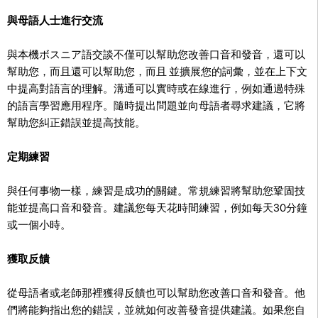
與母語人士進行交流
與本機ボスニア語交談不僅可以幫助您改善口音和發音，還可以
幫助您，而且還可以幫助您，而且
並擴展您的詞彙，並在上下文
中提高對語言的理解。溝通可以實時或在線進行，例如通過特殊
的語言學習應用程序。隨時提出問題並向母語者尋求建議，它將
幫助您糾正錯誤並提高技能。
定期練習
與任何事物一樣，練習是成功的關鍵。常規練習將幫助您鞏固技
能並提高口音和發音。建議您每天花時間練習，例如每天30分鐘
或一個小時。
獲取反饋
從母語者或老師那裡獲得反饋也可以幫助您改善口音和發音。他
們將能夠指出您的錯誤，並就如何改善發音提供建議。如果您自