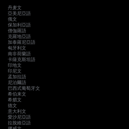
丹麦文
亞美尼亞語
俄文
保加利亞語
僧伽羅語
克羅地亞語
加泰羅尼亞語
匈牙利文
南非荷蘭語
卡薩克斯坦語
印地文
印尼文
孟加拉語
尼泊爾語
巴西式葡萄牙文
希伯来文
希腊文
德文
意大利文
愛沙尼亞語
拉脫維亞語
挪威文