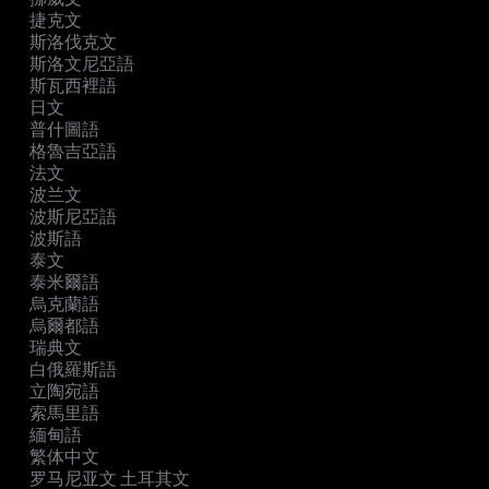
捷克文
斯洛伐克文
斯洛文尼亞語
斯瓦西裡語
日文
普什圖語
格魯吉亞語
法文
波兰文
波斯尼亞語
波斯語
泰文
泰米爾語
烏克蘭語
烏爾都語
瑞典文
白俄羅斯語
立陶宛語
索馬里語
緬甸語
繁体中文
罗马尼亚文 土耳其文