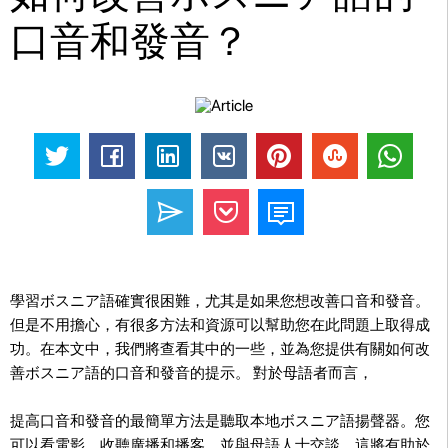
口音和發音？
學習ボスニア語確實很困難，尤其是如果您想改善口音和發音。
但是不用擔心，有很多方法和資源可以幫助您在此問題上取得成
功。在本文中，我們將查看其中的一些，並為您提供有關如何改
善ボスニア語的口音和發音的提示。 對於母語者而言，
提高口音和發音的最簡單方法是聽取本地ボスニア語揚聲器。您
可以看電影，收聽廣播和播客，並與母語人士交談。這將有助於