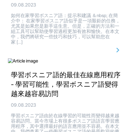
09.08.2023
如何在家學習ボスニア語：提示和建議 ＆nbsp; 在簡
介中： 在家學習ボスニア語似乎是一項艱鉅的任務，
尤其是如果您是新手這生意。但是，正確的方法和一
組工具可以幫助使學習過程更加有效和愉快。在本文
中，我們將研究一些技巧和技巧，可以幫助您在
家 […]
學習ボスニア語的最佳在線應用程序
- 學習可能性，學習ボスニア語變得
越來越容易訪問
09.08.2023
學習ボスニア語由於在線學習的可能性而變得越來越
容易訪問。當今市場上有很多ボスニア語語言學習應
用程序，其中選擇最好的語言應用並不容易。在本文
中，我們查看了一些學習ボスニア語的最受歡迎的應