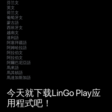
芬兰文
英文
荷兰文
葡萄牙文
蒙古語
西班牙文
越南文
達利語
阿塞拜疆語
阿姆哈拉語
阿拉伯文
阿拉伯文
阿爾巴尼亞語
馬來語
馬其頓語
馬達加斯加語
今天就下载LinGo Play应
用程式吧！