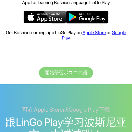
App for learning Bosnian language LinGo Play
Get Bosnian learning app LinGo Play on
Apple Store
or
Google
Play
開始學習ボスニア語
可在Apple Store或Google Play下载
跟LinGo Play学习波斯尼亚