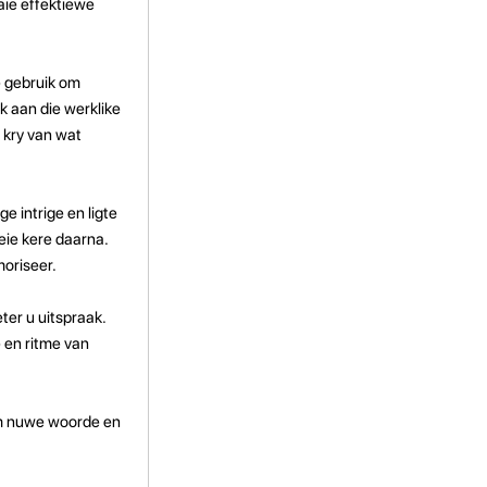
aie effektiewe
e gebruik om
ak aan die werklike
 kry van wat
e intrige en ligte
keie kere daarna.
oriseer.
ter u uitspraak.
 en ritme van
om nuwe woorde en