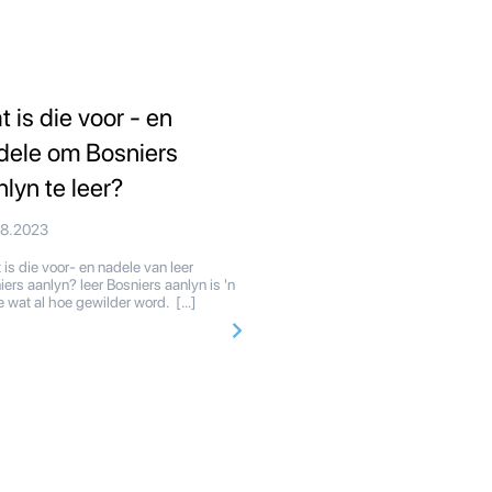
t is die voor - en
dele om Bosniers
nlyn te leer?
08.2023
is die voor- en nadele van leer
iers aanlyn? leer Bosniers aanlyn is 'n
e wat al hoe gewilder word. […]