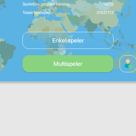
Speletjies gespeel vandag
4215
Totale speletjies
31531113
Enkel speler
Multispeler