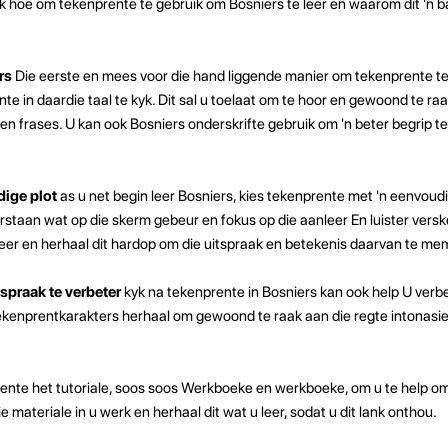
elik hoe om tekenprente te gebruik om Bosniers te leer en waarom dit 'n b
ers
Die eerste en mees voor die hand liggende manier om tekenprente t
nte in daardie taal te kyk. Dit sal u toelaat om te hoor en gewoond te ra
n frases. U kan ook Bosniers onderskrifte gebruik om 'n beter begrip te
dige plot
as u net begin leer Bosniers, kies tekenprente met 'n eenvoudig
erstaan ​​wat op die skerm gebeur en fokus op die aanleer En luister vers
er en herhaal dit hardop om die uitspraak en betekenis daarvan te mem
spraak te verbeter
kyk na tekenprente in Bosniers kan ook help U verbe
kenprentkarakters herhaal om gewoond te raak aan die regte intonasie
ente het tutoriale, soos soos Werkboeke en werkboeke, om u te help 
e materiale in u werk en herhaal dit wat u leer, sodat u dit lank onthou.