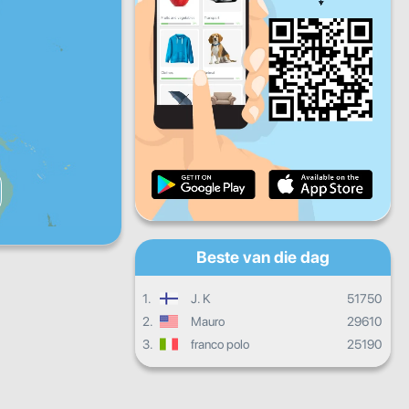
Vry
Sat
Son
Daaglikse vordering
Maandelikse vordering
Sertifikaat
Algehele vordering
Beste van die dag
1.
J. K
51750
2.
Mauro
29610
3.
franco polo
25190