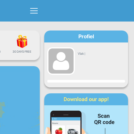
Profiel
G
30 DAYS FREE
Vlak
|
Vordering
Maan
Dins
Woens
Don