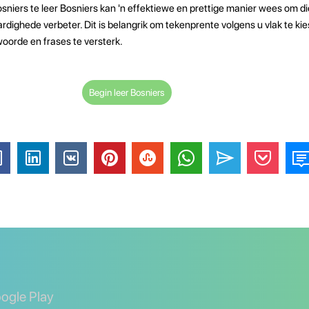
iers te leer Bosniers kan 'n effektiewe en prettige manier wees om die t
ardighede verbeter. Dit is belangrik om tekenprente volgens u vlak te ki
oorde en frases te versterk.
Begin leer Bosniers
oogle Play