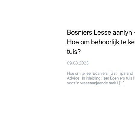
Bosniers Lesse aanlyn 
Hoe om behoorlijk te ke
tuis?
09.08.2023
Hoe om te leer Bosniers Tuis: Tips and
Advice In inleiding: leer Bosniers tuis 
soos 'n vreesaanjaende taak l […]