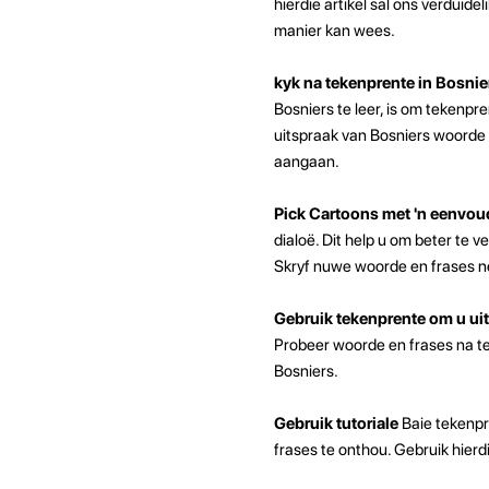
hierdie artikel sal ons verduid
manier kan wees.
kyk na tekenprente in Bosni
Bosniers te leer, is om tekenpre
uitspraak van Bosniers woorde e
aangaan.
Pick Cartoons met 'n eenvou
dialoë. Dit help u om beter te v
Skryf nuwe woorde en frases ne
Gebruik tekenprente om u uit
Probeer woorde en frases na te
Bosniers.
Gebruik tutoriale
Baie tekenpr
frases te onthou. Gebruik hierdi