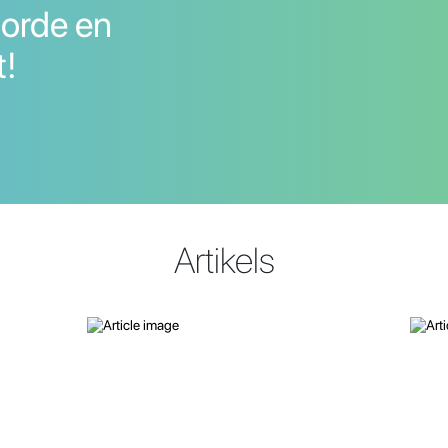
orde en
t!
Artikels