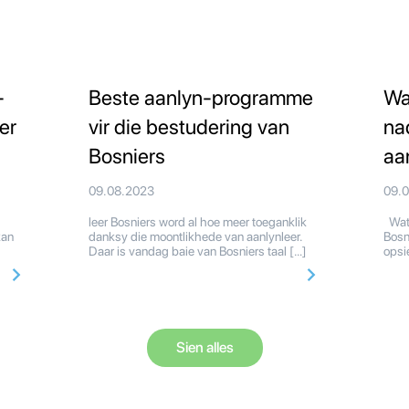
-
Beste aanlyn-programme
Wa
er
vir die bestudering van
na
Bosniers
aa
09.08.2023
09.
leer Bosniers word al hoe meer toeganklik
Wat 
kan
danksy die moontlikhede van aanlynleer.
Bosn
Daar is vandag baie van Bosniers taal […]
opsi
Sien alles