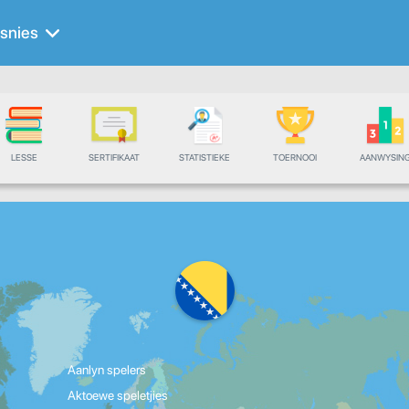
snies
LESSE
SERTIFIKAAT
STATISTIEKE
TOERNOOI
AANWYSIN
Aanlyn spelers
Aktoewe speletjies