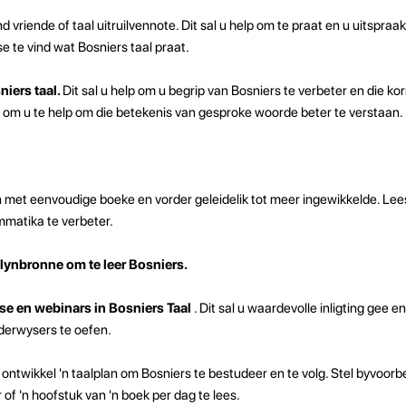
nd vriende of taal uitruilvennote. Dit sal u help om te praat en u uitspraak
 te vind wat Bosniers taal praat.
niers taal.
Dit sal u help om u begrip van Bosniers te verbeter en die kor
te om u te help om die betekenis van gesproke woorde beter te verstaan.
 met eenvoudige boeke en vorder geleidelik tot meer ingewikkelde. Lees
matika te verbeter.
lynbronne om te leer Bosniers.
e en webinars in Bosniers Taal
. Dit sal u waardevolle inligting gee e
derwysers te oefen.
.
ontwikkel 'n taalplan om Bosniers te bestudeer en te volg. Stel byvoorb
of 'n hoofstuk van 'n boek per dag te lees.