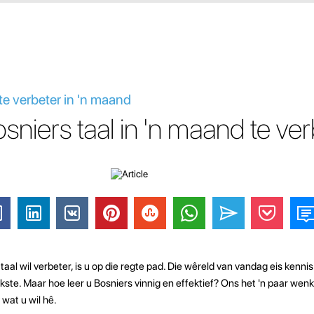
te verbeter in 'n maand
niers taal in 'n maand te ver
aal wil verbeter, is u op die regte pad. Die wêreld van vandag eis kennis
ikste. Maar hoe leer u Bosniers vinnig en effektief? Ons het 'n paar w
 wat u wil hê.