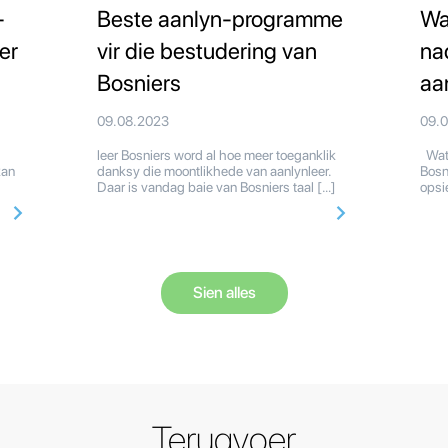
-
Beste aanlyn-programme
Wa
er
vir die bestudering van
na
Bosniers
aa
09.08.2023
09.
leer Bosniers word al hoe meer toeganklik
Wat 
kan
danksy die moontlikhede van aanlynleer.
Bosn
Daar is vandag baie van Bosniers taal […]
opsi
Sien alles
Terugvoer