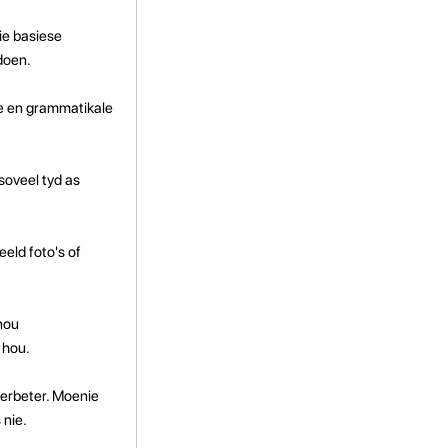
die basiese
doen.
de en grammatikale
 soveel tyd as
eld foto's of
 nou
 hou.
verbeter. Moenie
 nie.