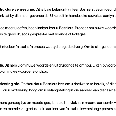
rukture vergeet nie.
Dit is baie belangrik vir leer Bosniers. Begin deur 
erk tot by die meer gevorderde. U kan dit in handboeke sowel as aanlyn 
oe meer u oefen, hoe vinniger leer u Bosniers. Probeer om nuwe woor
ies te gebruik, soos gesprekke met vriende of kollegas.
 nie.
leer 'n taal is 'n proses wat tyd en geduld verg. Om te slaag, neem
le.
Dit help u om nuwe woorde en uitdrukkings te onthou. U kan byvoorbe
elp om nuwe woorde te onthou.
tivering nie.
Onthou dat u Bosniers leer om u doelwitte te bereik, of dit
 Hou u motivering hoog om u belangstelling in die aanleer van die taal te
iers genoeg tyd en moeite gee, kan u u taalvlak in 'n maand aansienlik 
en moenie vergeet dat die aanleer van 'n taal 'n lewenslange proses is