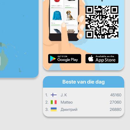
Vry
Sat
Son
Daaglikse vordering
Maandelikse vordering
Sertifikaat
Algehele vordering
Beste van die dag
1.
J. K
45160
2.
Matteo
27060
3.
Дмитрий
26880