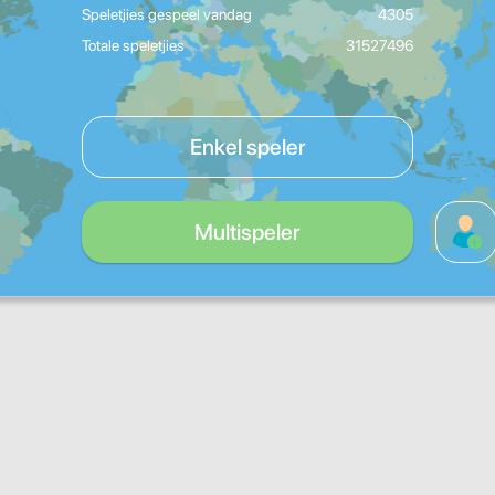
Speletjies gespeel vandag
4305
Totale speletjies
31527496
Enkel speler
Multispeler