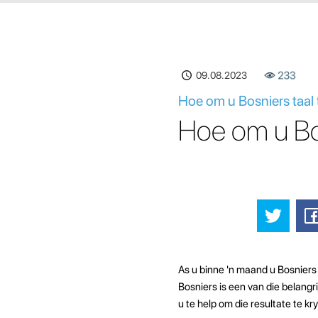
09.08.2023
233
Hoe om u Bosniers taal 
Hoe om u Bos
As u binne 'n maand u Bosniers t
Bosniers is een van die belangr
u te help om die resultate te kry