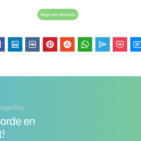
Begin leer Bosniers
oogle Play
orde en
t!