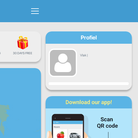
Profiel
G
30 DAYS FREE
Vlak
|
Vordering
Maan
Dins
Woens
Don