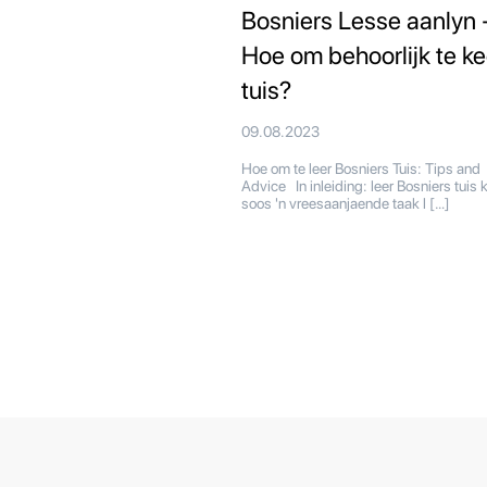
Bosniers Lesse aanlyn 
Hoe om behoorlijk te ke
tuis?
09.08.2023
Hoe om te leer Bosniers Tuis: Tips and
Advice In inleiding: leer Bosniers tuis 
soos 'n vreesaanjaende taak l […]