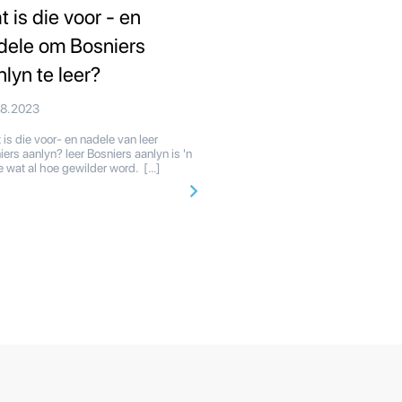
t is die voor - en
dele om Bosniers
nlyn te leer?
08.2023
is die voor- en nadele van leer
iers aanlyn? leer Bosniers aanlyn is 'n
e wat al hoe gewilder word. […]