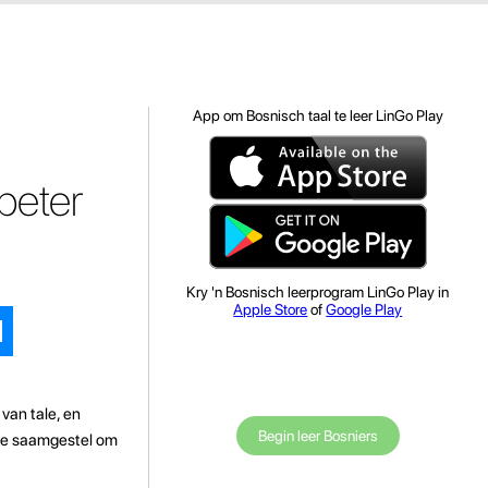
App om Bosnisch taal te leer LinGo Play
beter
Kry 'n Bosnisch leerprogram LinGo Play in
Apple Store
of
Google Play
 van tale, en
Begin leer Bosniers
enke saamgestel om