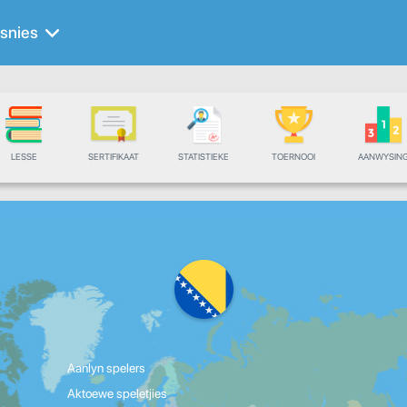
snies
LESSE
SERTIFIKAAT
STATISTIEKE
TOERNOOI
AANWYSIN
Aanlyn spelers
Aktoewe speletjies