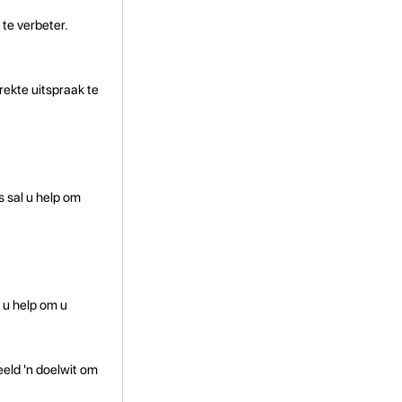
 te verbeter.
rekte uitspraak te
 sal u help om
n u help om u
eeld 'n doelwit om