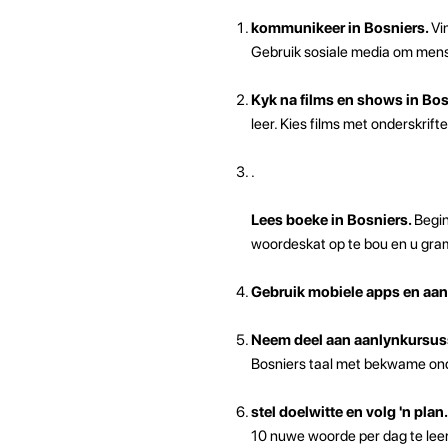
kommunikeer in Bosniers.
Vi
Gebruik sosiale media om mense
Kyk na films en shows in Bos
leer. Kies films met onderskrif
.
Lees boeke in Bosniers.
Begin
woordeskat op te bou en u gram
Gebruik mobiele apps en aan
Neem deel aan aanlynkursuss
Bosniers taal met bekwame on
stel doelwitte en volg 'n plan
10 nuwe woorde per dag te leer 