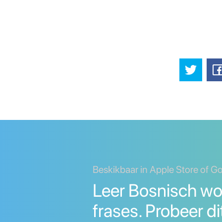
Beskikbaar in Apple Store of G
Leer Bosnisch wo
frases. Probeer di