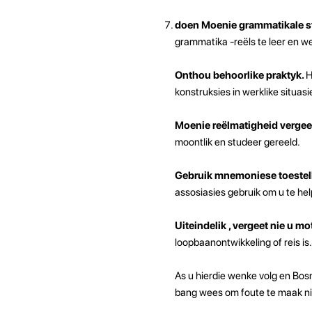
doen Moenie grammatikale st
grammatika -reëls te leer en w
Onthou behoorlike praktyk.
H
konstruksies in werklike situas
Moenie reëlmatigheid vergeet
moontlik en studeer gereeld.
Gebruik mnemoniese toestel
assosiasies gebruik om u te h
Uiteindelik , vergeet nie u mo
loopbaanontwikkeling of reis is.
As u hierdie wenke volg en Bosn
bang wees om foute te maak nie 