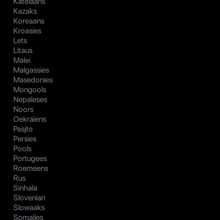
Katelaans
Kazaks
Koreaans
Kroasies
Lets
Litaus
Malei
Malgassies
Masedonies
Mongools
Nepaleses
Noors
Oekraïens
Pasjto
Persies
Pools
Portugees
Roemeens
Rus
Sinhala
Slovenian
Slowaaks
Somalies