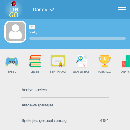
Daries
Vlak
/
SPEEL
LESSE
SERTIFIKAAT
STATISTIEKE
TOERNOOI
AANWY
Aanlyn spelers
Aktoewe speletjies
Speletjies gespeel vandag
4181