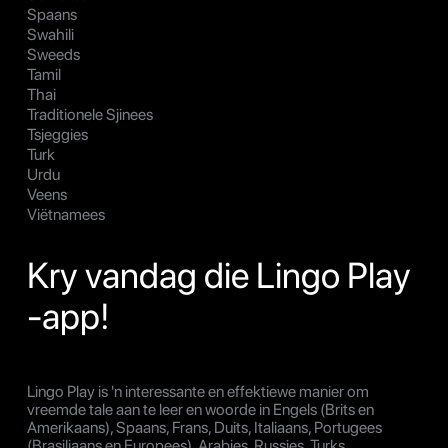
Spaans
Swahili
Sweeds
Tamil
Thai
Traditionele Sjinees
Tsjeggies
Turk
Urdu
Veens
Viëtnamees
Kry vandag die Lingo Play
-app!
Lingo Play is 'n interessante en effektiewe manier om
vreemde tale aan te leer en woorde in Engels (Brits en
Amerikaans), Spaans, Frans, Duits, Italiaans, Portugees
(Brasiliaans en Europees), Arabies, Russies, Turks,