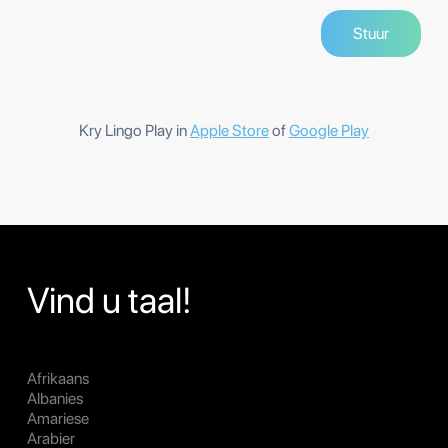
Kry Lingo Play in
Apple Store
of
Google Play
Vind u taal!
Afrikaans
Albanies
Amariese
Arabier