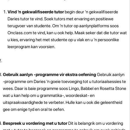
Vind 'n gekwalifiseerde tutor
begin deur 'n gekwalifiseerde
Daries tutor te vind. Soek tutors met ervaring en positiewe
terugvoer van studente. Om 'n tutor op aanlynplatforms soos
Onclass.com te vind, kan u ook help. Maak seker dat die tutor wat
u kies, ervaring het met studente op u vlak en u 'n persoonlike
leerprogram kan voorsien.
Gebruik aanlyn -programme vir ekstra oefening
Gebruik aanlyn
-programme om Daries 'n goeie toevoeging tot u tutoriaalsessies te
wees. Daar is baie programme soos Lingo, Babbel en Rosetta Stone
wat u kan help om u grammatika-, woordeskat- en
uitspraakvaardighede te verbeter. Hulle kan u ook die geleentheid
gee om enige tyd en oral te oefen.
Bespreek u vordering met u tutor
Dit is belangrik om u vordering