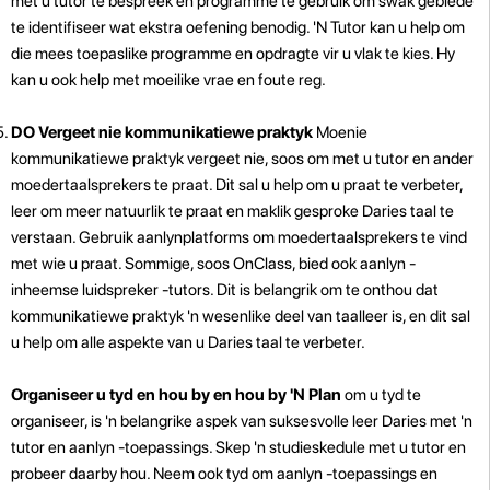
met u tutor te bespreek en programme te gebruik om swak gebiede
te identifiseer wat ekstra oefening benodig. 'N Tutor kan u help om
die mees toepaslike programme en opdragte vir u vlak te kies. Hy
kan u ook help met moeilike vrae en foute reg.
DO Vergeet nie kommunikatiewe praktyk
Moenie
kommunikatiewe praktyk vergeet nie, soos om met u tutor en ander
moedertaalsprekers te praat. Dit sal u help om u praat te verbeter,
leer om meer natuurlik te praat en maklik gesproke Daries taal te
verstaan. Gebruik aanlynplatforms om moedertaalsprekers te vind
met wie u praat. Sommige, soos OnClass, bied ook aanlyn -
inheemse luidspreker -tutors. Dit is belangrik om te onthou dat
kommunikatiewe praktyk 'n wesenlike deel van taalleer is, en dit sal
u help om alle aspekte van u Daries taal te verbeter.
Organiseer u tyd en hou by en hou by 'N Plan
om u tyd te
organiseer, is 'n belangrike aspek van suksesvolle leer Daries met 'n
tutor en aanlyn -toepassings. Skep 'n studieskedule met u tutor en
probeer daarby hou. Neem ook tyd om aanlyn -toepassings en