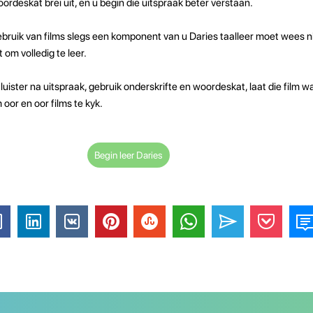
ordeskat brei uit, en u begin die uitspraak beter verstaan.
bruik van films slegs een komponent van u Daries taalleer moet wees n
 om volledig te leer.
, luister na uitspraak, gebruik onderskrifte en woordeskat, laat die film 
oor en oor films te kyk.
Begin leer Daries