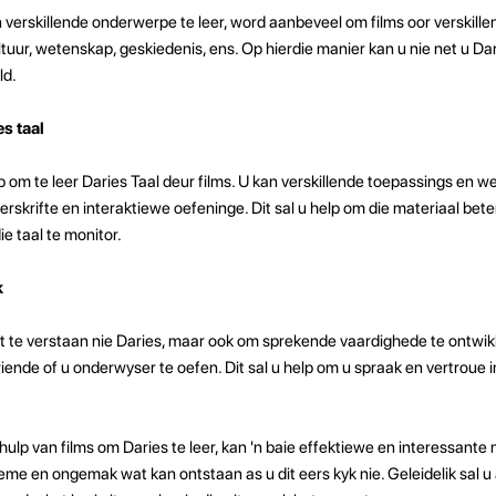
verskillende onderwerpe te leer, word aanbeveel om films oor verskill
kultuur, wetenskap, geskiedenis, ens. Op hierdie manier kan u nie net u Dar
ld.
s taal
p om te leer Daries Taal deur films. U kan verskillende toepassings en
erskrifte en interaktiewe oefeninge. Dit sal u help om die materiaal bete
e taal te monitor.
k
t te verstaan ​​nie Daries, maar ook om sprekende vaardighede te ontwikk
riende of u onderwyser te oefen. Dit sal u help om u spraak en vertroue i
hulp van films om Daries te leer, kan 'n baie effektiewe en interessante
me en ongemak wat kan ontstaan ​​as u dit eers kyk nie. Geleidelik sal 