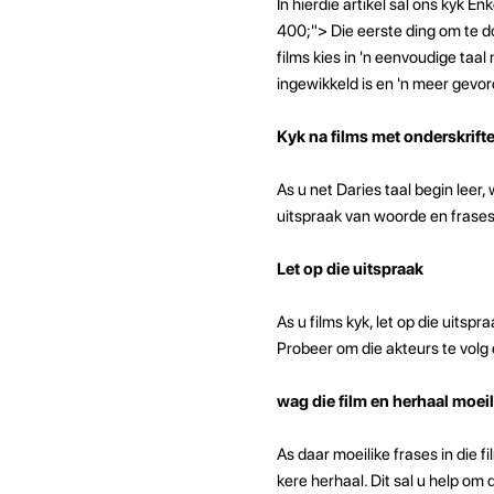
In hierdie artikel sal ons kyk E
400;"> Die eerste ding om te doe
films kies in 'n eenvoudige taal 
ingewikkeld is en 'n meer gevord
Kyk na films met onderskrift
As u net Daries taal begin leer,
uitspraak van woorde en frases 
Let op die uitspraak
As u films kyk, let op die uitsp
Probeer om die akteurs te volg e
wag die film en herhaal moeil
As daar moeilike frases in die fi
kere herhaal. Dit sal u help om d