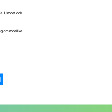
ie. U moet ook
wag om moeilike