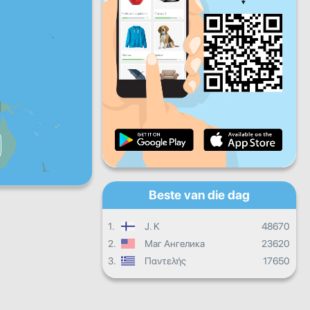
Vry
Sat
Son
Daaglikse vordering
Maandelikse vordering
Sertifikaat
Algehele vordering
Beste van die dag
1.
J. K
48670
2.
Маг Ангелика
23620
3.
Παντελής
17650