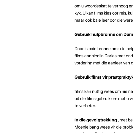
om u woordeskat te verhoog en 
kyk. U kan films kies oor reis, 
maar ook baie leer oor die wêre
Gebruik hulpbronne om Darie
Daar is baie bronne om u te hel
films aanbied in Daries met ond
vordering met die aanleer van di
Gebruik films vir praatprakty
films kan nuttig wees om nie ne
uit die films gebruik om met u v
te verbeter.
in die gevolgtrekking
, met be
Moenie bang wees vir die proble