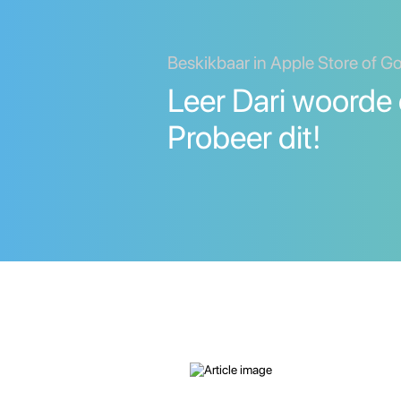
Beskikbaar in Apple Store of G
Leer Dari woorde 
Probeer dit!