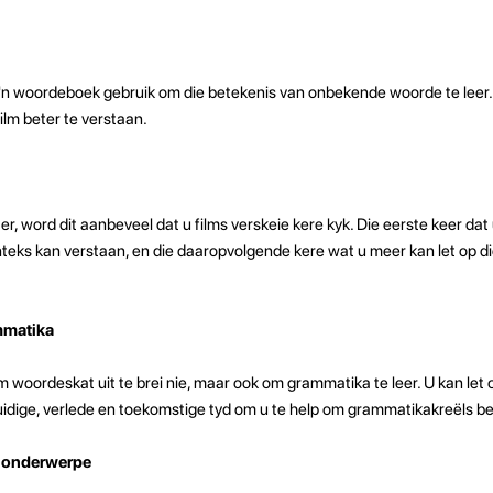
u 'n woordeboek gebruik om die betekenis van onbekende woorde te leer. 
ilm beter te verstaan.
er, word dit aanbeveel dat u films verskeie kere kyk. Die eerste keer dat 
eks kan verstaan, en die daaropvolgende kere wat u meer kan let op die
mmatika
om woordeskat uit te brei nie, maar ook om grammatika te leer. U kan let 
 huidige, verlede en toekomstige tyd om u te help om grammatikakreëls be
e onderwerpe