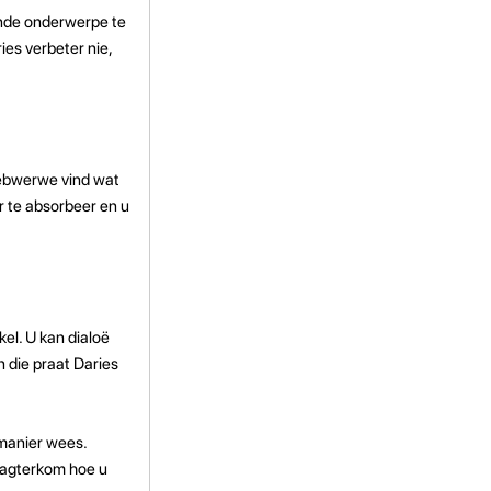
ende onderwerpe te
ies verbeter nie,
 webwerwe vind wat
r te absorbeer en u
el. U kan dialoë
n die praat Daries
 manier wees.
u agterkom hoe u