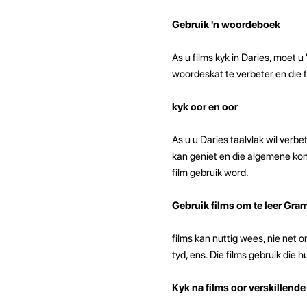
Gebruik 'n woordeboek
As u films kyk in Daries, moet 
woordeskat te verbeter en die f
kyk oor en oor
As u u Daries taalvlak wil verbet
kan geniet en die algemene kont
film gebruik word.
Gebruik films om te leer Gra
films kan nuttig wees, nie net 
tyd, ens. Die films gebruik die
Kyk na films oor verskillend