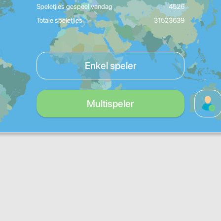
Speletjies gespeel vandag
4526
Totale speletjies
31523639
Enkel speler
Multispeler