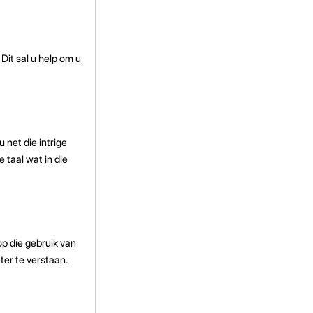
Dit sal u help om u
u net die intrige
 taal wat in die
op die gebruik van
ter te verstaan.