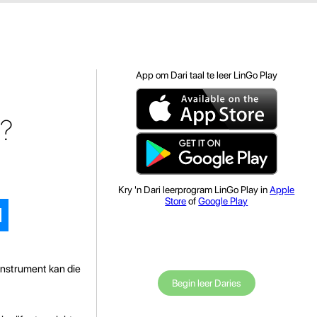
App om Dari taal te leer LinGo Play
r?
Kry 'n Dari leerprogram LinGo Play in
Apple
Store
of
Google Play
rinstrument kan die
Begin leer Daries