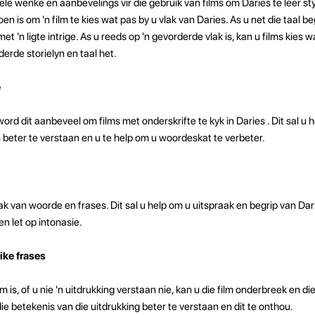
nkele wenke en aanbevelings vir die gebruik van films om Daries te leer s
n is om 'n film te kies wat pas by u vlak van Daries. As u net die taal be
met 'n ligte intrige. As u reeds op 'n gevorderde vlak is, kan u films kies 
erde storielyn en taal het.
e
 word dit aanbeveel om films met onderskrifte te kyk in Daries . Dit sal u 
beter te verstaan ​​en u te help om u woordeskat te verbeter.
raak van woorde en frases. Dit sal u help om u uitspraak en begrip van Dar
n let op intonasie.
ike frases
lm is, of u nie 'n uitdrukking verstaan ​​nie, kan u die film onderbreek en di
ie betekenis van die uitdrukking beter te verstaan ​​en dit te onthou.