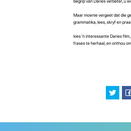
begrip van Daries verbeter, u wo
Maar moenie vergeet dat die ge
grammatika, lees, skryf en praat
kies 'n interessante Daries film
frases te herhaal, en onthou om 