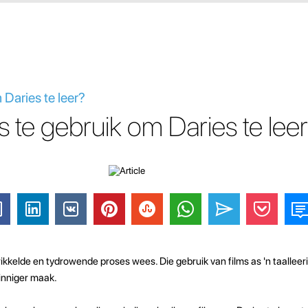
 Daries te leer?
s te gebruik om Daries te lee
wikkelde en tydrowende proses wees. Die gebruik van films as 'n taallee
vinniger maak.