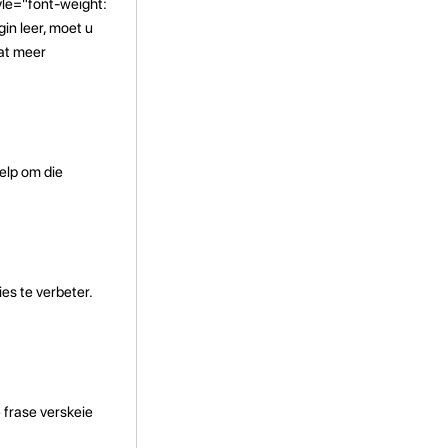
tyle="font-weight:
gin leer, moet u
wat meer
help om die
ies te verbeter.
e frase verskeie