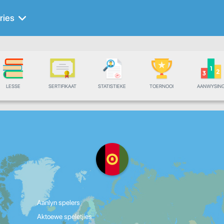
ries
LESSE
SERTIFIKAAT
STATISTIEKE
TOERNOOI
AANWYSIN
Aanlyn spelers
Aktoewe speletjies