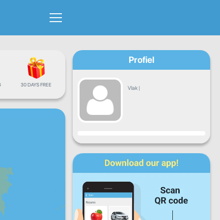
Profiel
G
30 DAYS FREE
Vlak
|
Vordering
Maan
Dins
Woens
Don