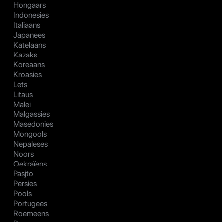
Hongaars
Indonesies
Italiaans
Japanees
Katelaans
Kazaks
Koreaans
Kroasies
Lets
Litaus
Malei
Malgassies
Masedonies
Mongools
Nepaleses
Noors
Oekraïens
Pasjto
Persies
Pools
Portugees
Roemeens