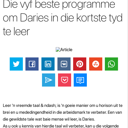
Die vyf beste programme
om Daries in die kortste tyd
te leer
Leer 'n vreemde taal & ndash; is 'n goeie manier om u horison uit te
brei en u mededingendheid in die arbeidsmark te verbeter. Een van
die gewildste tale wat baie mense wil leer, is Daries.
As u ook u kennis van hierdie taal wil verbeter, kan u die volgende