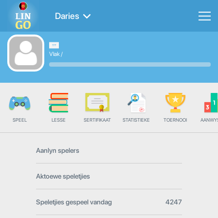
Daries
Vlak
/
SPEEL
LESSE
SERTIFIKAAT
STATISTIEKE
TOERNOOI
AANWY
Aanlyn spelers
Aktoewe speletjies
Speletjies gespeel vandag
4247