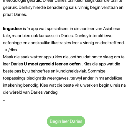
metodologie gebruik. U leer Daries taal deur slegs daardie taal te
gebruik. Danksy hierdie benadering sal u vinnig begin verstaan ​​en
praat Daries.
lingodeer
is 'n app wat spesialiseer in die aanleer van Asiatiese
tale, maar bied ook kursusse in Daries. Danksy interaktiewe
oefeninge en aanskoulike illustrasies leer u vinnig en doeltreffend.
< /div>
Maak nie saak watter app u kies nie, onthou dat om te slaag om te
leer Daries
U moet gereeld leer en oefen
. Kies die app wat die
beste pas by u behoeftes en kundigheidsvlak. Sommige
toepassings bied gratis weergawes, terwyl ander 'n maandelikse
intekening benodig. Kies wat die beste vir u werk en begin u reis na
die wêreld van Daries vandag!
..
Begin leer Daries