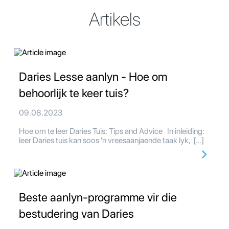
Artikels
Daries Lesse aanlyn - Hoe om
behoorlijk te keer tuis?
09.08.2023
Hoe om te leer Daries Tuis: Tips and Advice In inleiding:
leer Daries tuis kan soos 'n vreesaanjaende taak lyk, […]
Beste aanlyn-programme vir die
bestudering van Daries