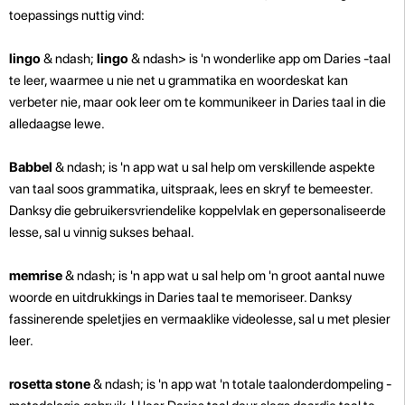
toepassings nuttig vind:
lingo
& ndash;
lingo
& ndash> is 'n wonderlike app om Daries -taal
te leer, waarmee u nie net u grammatika en woordeskat kan
verbeter nie, maar ook leer om te kommunikeer in Daries taal in die
alledaagse lewe.
Babbel
& ndash; is 'n app wat u sal help om verskillende aspekte
van taal soos grammatika, uitspraak, lees en skryf te bemeester.
Danksy die gebruikersvriendelike koppelvlak en gepersonaliseerde
lesse, sal u vinnig sukses behaal.
memrise
& ndash; is 'n app wat u sal help om 'n groot aantal nuwe
woorde en uitdrukkings in Daries taal te memoriseer. Danksy
fassinerende speletjies en vermaaklike videolesse, sal u met plesier
leer.
rosetta stone
& ndash; is 'n app wat 'n totale taalonderdompeling -