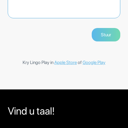
Kry Lingo Play in
Apple Store
of
Google Play
Vind u taal!