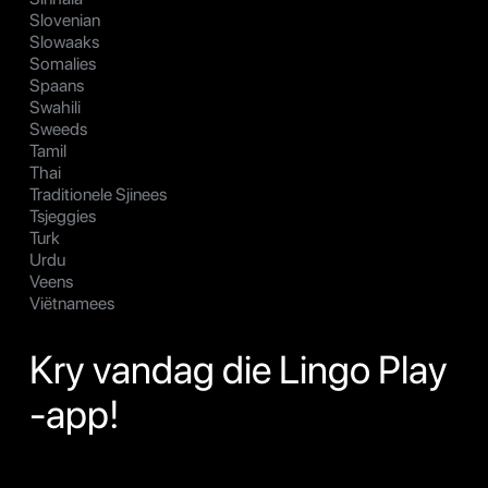
Slovenian
Slowaaks
Somalies
Spaans
Swahili
Sweeds
Tamil
Thai
Traditionele Sjinees
Tsjeggies
Turk
Urdu
Veens
Viëtnamees
Kry vandag die Lingo Play
-app!