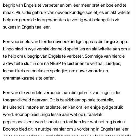
begrip van Engels te verbeter en om leer meer pret en boeiend te
maak. Plus, die gebruik van opvoedkundige speletjies en aktiwiteite
help om gereelde leergewoontes te vestig wat belangrik is vir
sukses in Engels taalleer.
Een voorbeeld van hierdie opvoedkundige apps is die
lingo
> app.
Lingo bied 'n wye verskeidenheid speletjies en aktiwiteite aan om u
te help om u begrip van Engels te verbeter. Sommige van hierdie
aktiwiteite sluit in om na NBSP te luister en te vertaal; Liedjies,
leesartikels en boeke en speletjies om nuwe woorde en
grammatikasreëls te oefen.
Een van die voordele verbonde aan die gebruik van lingo is die
toeganklikheid daarvan. Dit is beskikbaar op baie toestelle,
insluitend slimfone en tablette, en kan oral en enige tyd gebruik
word. Boonop bied Lingo lesse aan wat op u taalvlak
gepersonaliseer word, sodat u 'n taal kan leer wat net reg is vir u.
Boonop bied dit 'n nuttige manier om u vordering in Engels taalleer