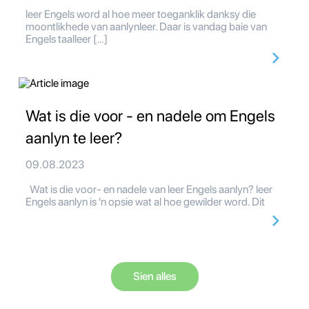
leer Engels word al hoe meer toeganklik danksy die
moontlikhede van aanlynleer. Daar is vandag baie van
Engels taalleer […]
Wat is die voor - en nadele om Engels
aanlyn te leer?
09.08.2023
Wat is die voor- en nadele van leer Engels aanlyn? leer
Engels aanlyn is 'n opsie wat al hoe gewilder word. Dit
Sien alles