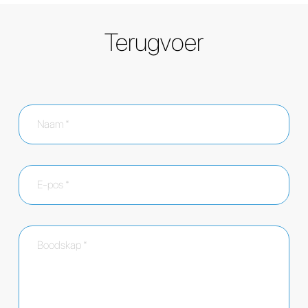
Terugvoer