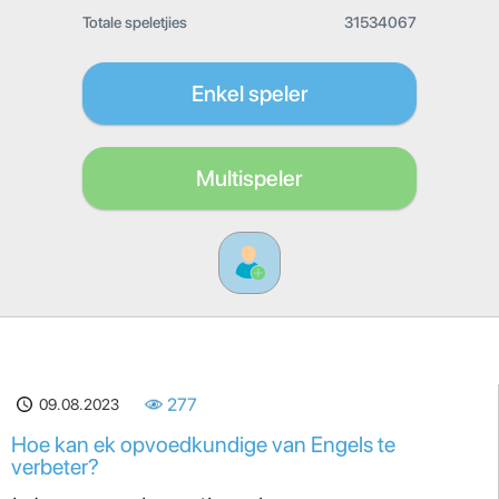
Totale speletjies
31534067
Enkel speler
Multispeler
09.08.2023
277
Hoe kan ek opvoedkundige van Engels te
verbeter?