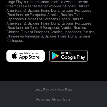
Lingo Play is 'n interessante en effektiewe manier om
vreemde tale aan te leer en woorde in Engels (Brits en
Amerikaans), Spaans, Frans, Duits, Italiaans, Portugees
(Brasiliaans en Europees), Arabies, Russies, Turks,
Japannees, Chinees of Koreaans, Engels (Brits en
Amerikaans), Spaans, Frans, Duits, Italiaans, Portugees
(Brasiliaans en Turks of Europees), Arabies, Russies,
Chinees, Turks of Europees, Arabies, Japannees, Russies,
Chinees en Amerikaans, Spaans, Frans, Duits, Italiaans,
Portugees.
Lingo Play Ltd /
Hong Kong
Policy and Privacy Terms