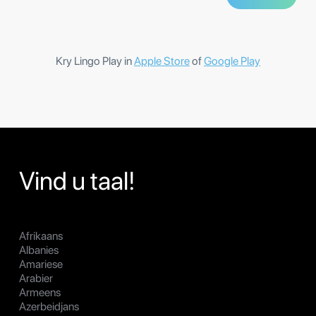
Kry Lingo Play in
Apple Store
of
Google Play
Vind u taal!
Afrikaans
Albanies
Amariese
Arabier
Armeens
Azerbeidjans