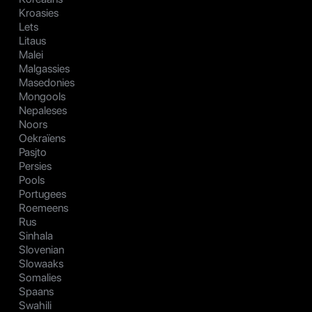
Kroasies
Lets
Litaus
Malei
Malgassies
Masedonies
Mongools
Nepaleses
Noors
Oekraïens
Pasjto
Persies
Pools
Portugees
Roemeens
Rus
Sinhala
Slovenian
Slowaaks
Somalies
Spaans
Swahili