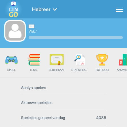
Hebreer
Vlak
/
SPEEL
LESSE
SERTIFIKAAT
STATISTIEKE
TOERNOOI
AANWY
Aanlyn spelers
Aktoewe speletjies
Speletjies gespeel vandag
4085