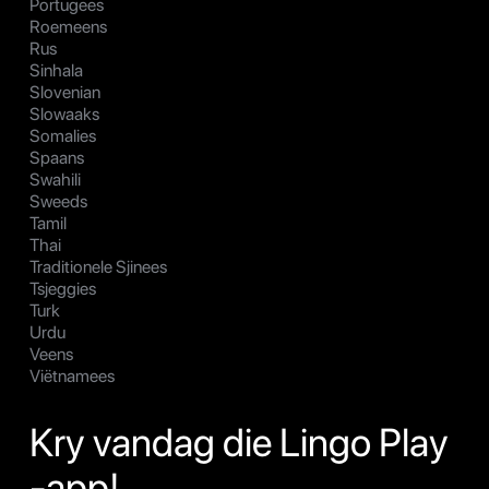
Portugees
Roemeens
Rus
Sinhala
Slovenian
Slowaaks
Somalies
Spaans
Swahili
Sweeds
Tamil
Thai
Traditionele Sjinees
Tsjeggies
Turk
Urdu
Veens
Viëtnamees
Kry vandag die Lingo Play
-app!