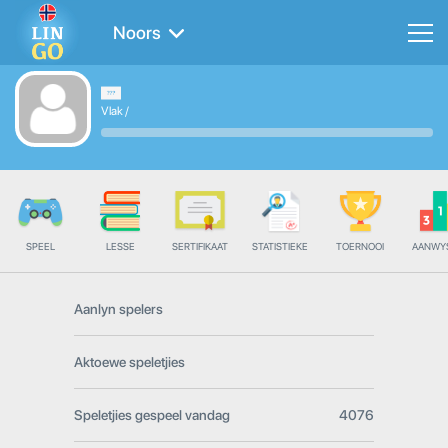
Noors
Vlak
/
SPEEL
LESSE
SERTIFIKAAT
STATISTIEKE
TOERNOOI
AANWY
Aanlyn spelers
Aktoewe speletjies
Speletjies gespeel vandag
4076