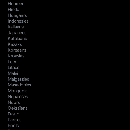
Hebreer
Hindu
Hongaars
Indonesies
Italiaans
Japanees
Katelaans
Kazaks
Koreaans
Kroasies
Lets
Litaus
Malei
Malgassies
Masedonies
Mongools
Nepaleses
Noors
Oekraïens
Pasjto
Persies
Pools