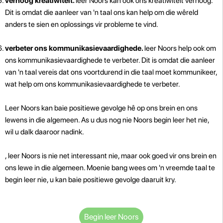
verhoog kreatiwiteit.
leer Noors kan ook ons ​​kreatiwiteit verhoog.
Dit is omdat die aanleer van 'n taal ons kan help om die wêreld
anders te sien en oplossings vir probleme te vind.
verbeter ons kommunikasievaardighede.
leer Noors help ook om
ons kommunikasievaardighede te verbeter. Dit is omdat die aanleer
van 'n taal vereis dat ons voortdurend in die taal moet kommunikeer,
wat help om ons kommunikasievaardighede te verbeter.
Leer Noors kan baie positiewe gevolge hê op ons brein en ons
lewens in die algemeen. As u dus nog nie Noors begin leer het nie,
wil u dalk daaroor nadink.
, leer Noors is nie net interessant nie, maar ook goed vir ons brein en
ons lewe in die algemeen. Moenie bang wees om 'n vreemde taal te
begin leer nie, u kan baie positiewe gevolge daaruit kry.
Begin leer Noors