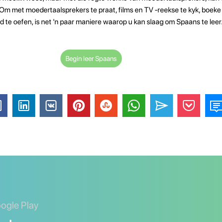
Om met moedertaalsprekers te praat, films en TV -reekse te kyk, boeke 
 te oefen, is net 'n paar maniere waarop u kan slaag om Spaans te leer
Begin leer Spaans
oogle Play