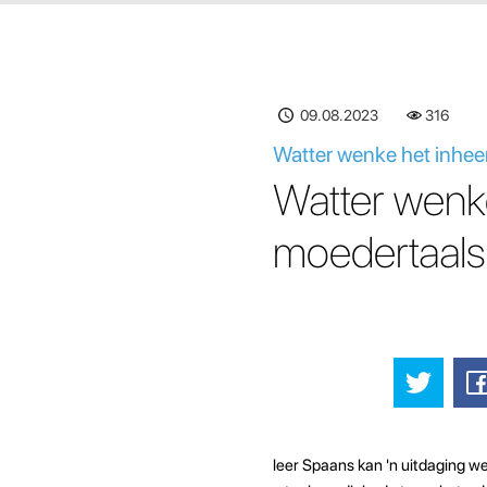
09.08.2023
316
Watter wenke het inhee
Watter wenke
moedertaals
leer Spaans kan 'n uitdaging w