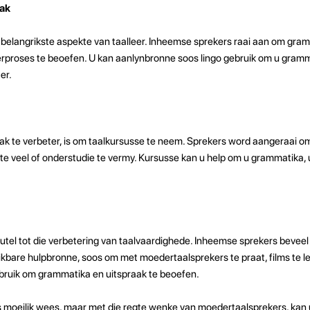
aak
 belangrikste aspekte van taalleer. Inheemse sprekers raai aan om gra
erproses te beoefen. U kan aanlynbronne soos lingo gebruik om u gram
er.
lak te verbeter, is om taalkursusse te neem. Sprekers word aangeraai o
e veel of onderstudie te vermy. Kursusse kan u help om u grammatika, 
utel tot die verbetering van taalvaardighede. Inheemse sprekers beveel
kbare hulpbronne, soos om met moedertaalsprekers te praat, films te le
bruik om grammatika en uitspraak te beoefen.
s moeilik wees, maar met die regte wenke van moedertaalsprekers, kan 