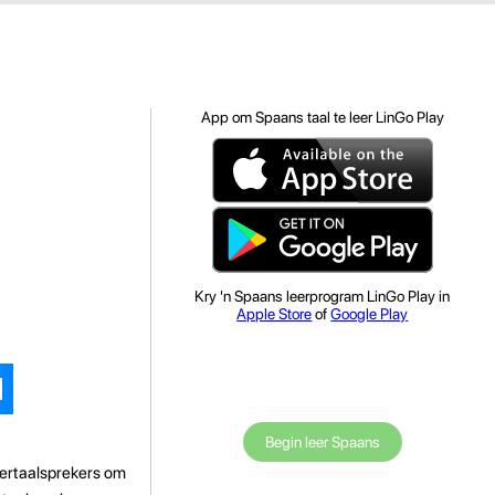
App om Spaans taal te leer LinGo Play
Kry 'n Spaans leerprogram LinGo Play in
Apple Store
of
Google Play
Begin leer Spaans
dertaalsprekers om