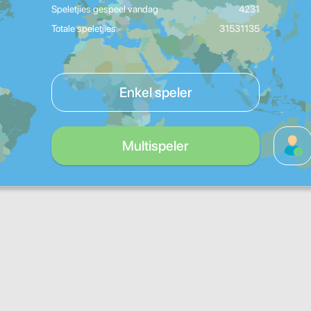
Speletjies gespeel vandag
4231
Totale speletjies
31531135
Enkel speler
Multispeler