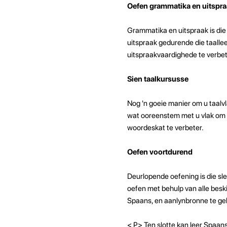
Oefen grammatika en uitspr
Grammatika en uitspraak is die
uitspraak gedurende die taalle
uitspraakvaardighede te verbet
Sien taalkursusse
Nog 'n goeie manier om u taalv
wat ooreenstem met u vlak om t
woordeskat te verbeter.
Oefen voortdurend
Deurlopende oefening is die sle
oefen met behulp van alle beski
Spaans, en aanlynbronne te ge
< P>
Ten slotte kan leer Spaan