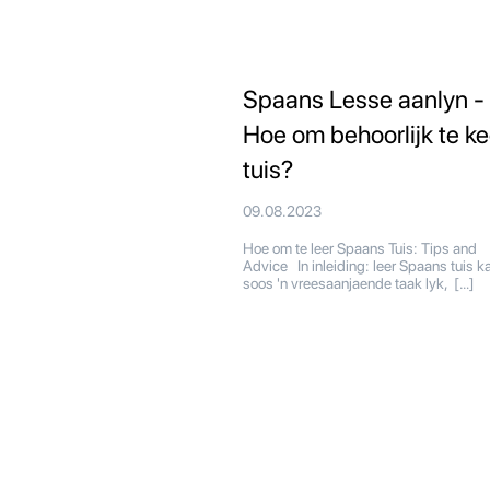
Spaans Lesse aanlyn -
Hoe om behoorlijk te ke
tuis?
09.08.2023
Hoe om te leer Spaans Tuis: Tips and
Advice In inleiding: leer Spaans tuis k
soos 'n vreesaanjaende taak lyk, […]