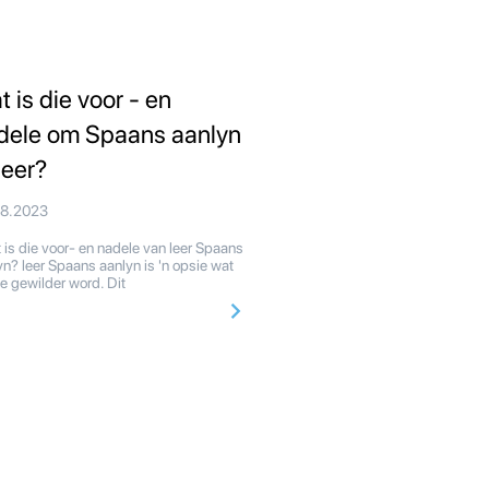
t is die voor - en
dele om Spaans aanlyn
leer?
08.2023
is die voor- en nadele van leer Spaans
yn? leer Spaans aanlyn is 'n opsie wat
oe gewilder word. Dit