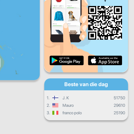
Vry
Sat
Son
Daaglikse vordering
Maandelikse vordering
Sertifikaat
Algehele vordering
Beste van die dag
1.
J. K
51750
2.
Mauro
29610
3.
franco polo
25190