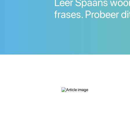
Leer Spaans woo
frases. Probeer di