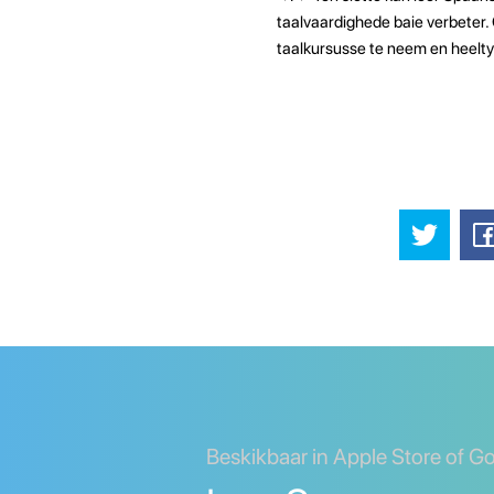
taalvaardighede baie verbeter. 
taalkursusse te neem en heeltyd
Beskikbaar in Apple Store of G