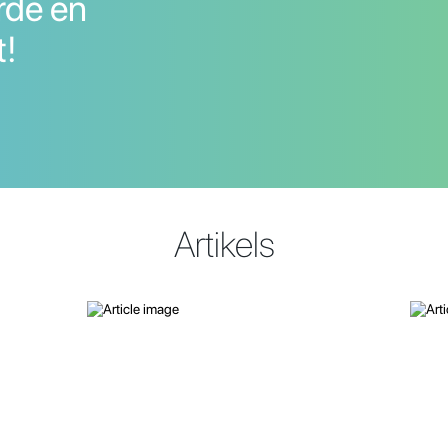
rde en
t!
Artikels