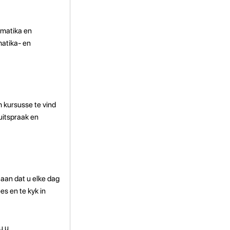
mmatika en
matika- en
m kursusse te vind
uitspraak en
 aan dat u elke dag
es en te kyk in
u u