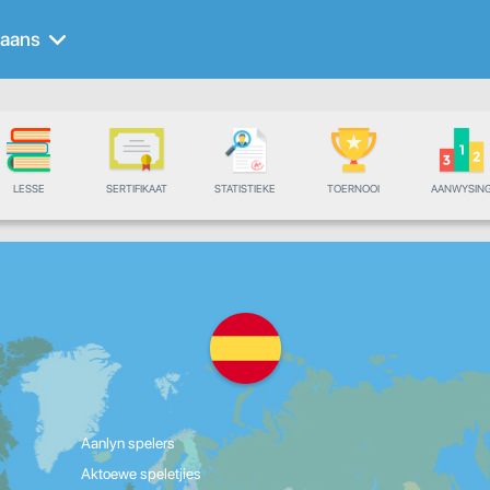
aans
LESSE
SERTIFIKAAT
STATISTIEKE
TOERNOOI
AANWYSIN
Aanlyn spelers
Aktoewe speletjies