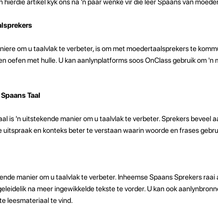
n hierdie artikel kyk ons ​​na 'n paar wenke vir die leer Spaans van moede
lsprekers
niere om u taalvlak te verbeter, is om met moedertaalsprekers te komm
en oefen met hulle. U kan aanlynplatforms soos OnClass gebruik om 'n
n Spaans Taal
al is 'n uitstekende manier om u taalvlak te verbeter. Sprekers beveel a
 uitspraak en konteks beter te verstaan ​​waarin woorde en frases gebru
ekende manier om u taalvlak te verbeter. Inheemse Spaans Sprekers raa
eleidelik na meer ingewikkelde tekste te vorder. U kan ook aanlynbronn
e leesmateriaal te vind.