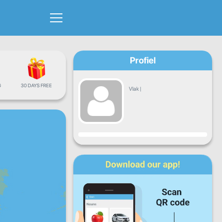
Profiel
G
30 DAYS FREE
Vlak
|
Vordering
Maan
Dins
Woens
Don