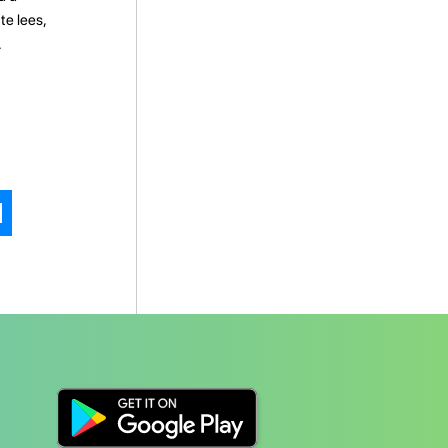
te lees,
.