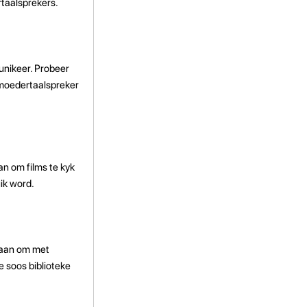
rtaalsprekers.
unikeer. Probeer
 moedertaalspreker
an om films te kyk
ik word.
i aan om met
e soos biblioteke