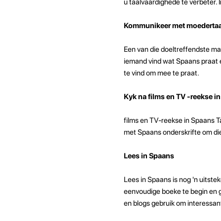
u taalvaardighede te verbeter. I
Kommunikeer met moedertaa
Een van die doeltreffendste ma
iemand vind wat Spaans praat 
te vind om mee te praat.
Kyk na films en TV -reekse i
films en TV-reekse in Spaans Ta
met Spaans onderskrifte om die
Lees in Spaans
Lees in Spaans is nog 'n uitst
eenvoudige boeke te begin en g
en blogs gebruik om interessant