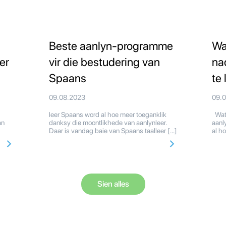
Beste aanlyn-programme
Wa
er
vir die bestudering van
na
Spaans
te 
09.08.2023
09.
leer Spaans word al hoe meer toeganklik
Wat 
an
danksy die moontlikhede van aanlynleer.
aanl
Daar is vandag baie van Spaans taalleer […]
al h
Sien alles