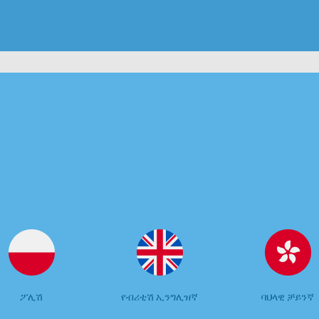
ፖሊሽ
የብሪቲሽ ኢንግሊዝኛ
ባህላዊ ቻይንኛ