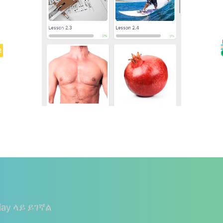
ay ላይ ይገኛል