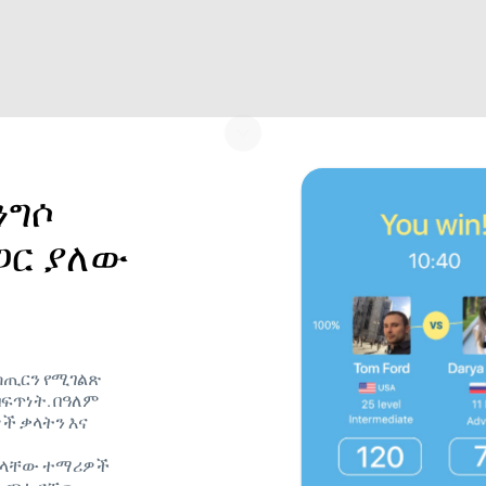
ንግሶ
ጋር ያለው
ምስጢርን የሚገልጽ
በፍጥነት. በዓለም
ች ቃላትን እና
ች ላላቸው ተማሪዎች