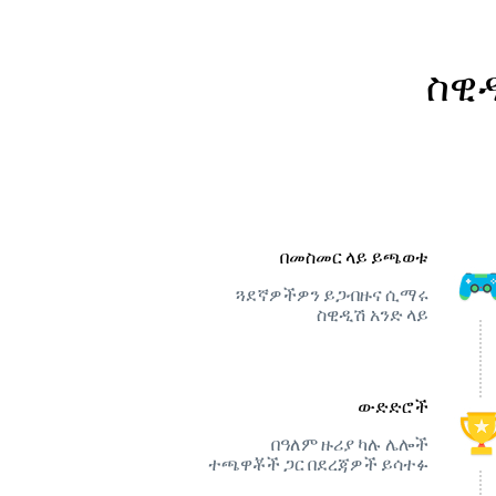
ስዊ
በመስመር ላይ ይጫወቱ
ጓደኛዎችዎን ይጋብዙና ሲማሩ
ስዊዲሽ አንድ ላይ
ውድድሮች
በዓለም ዙሪያ ካሉ ሌሎች
ተጫዋቾች ጋር በደረጃዎች ይሳተፉ