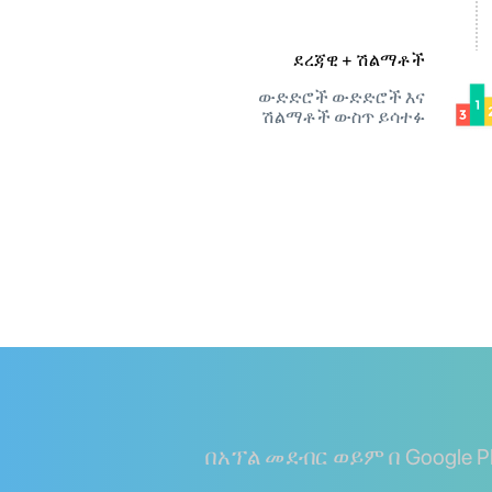
ደረጃዊ + ሽልማቶች
ውድድሮች ውድድሮች እና
ሽልማቶች ውስጥ ይሳተፉ
በአፕል መደብር ወይም በ Google Pl