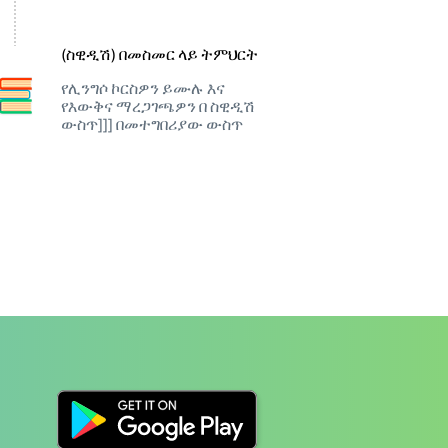
(ስዊዲሽ) በመስመር ላይ ትምህርት
የሊንግሶ ኮርስዎን ይሙሉ እና
የእውቅና ማረጋገጫዎን በ ስዊዲሽ
ውስጥ]]] በመተግበሪያው ውስጥ