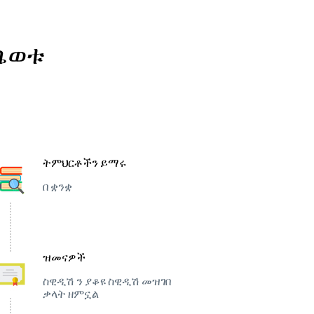
ጫወቱ
ትምህርቶችን ይማሩ
በ ቋንቋ
ዝመናዎች
ስዊዲሽ ን ያቆዩ ስዊዲሽ መዝገበ
ቃላት ዘምኗል