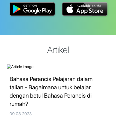
Artikel
Bahasa Perancis Pelajaran dalam
talian - Bagaimana untuk belajar
dengan betul Bahasa Perancis di
rumah?
09.08.2023