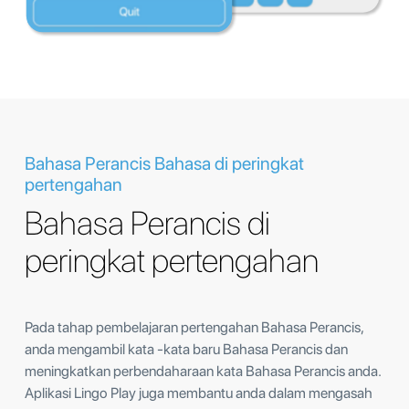
Bahasa Perancis Bahasa di peringkat
pertengahan
Bahasa Perancis di
peringkat pertengahan
Pada tahap pembelajaran pertengahan Bahasa Perancis,
anda mengambil kata -kata baru Bahasa Perancis dan
meningkatkan perbendaharaan kata Bahasa Perancis anda.
Aplikasi Lingo Play juga membantu anda dalam mengasah