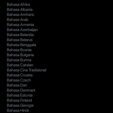
Bahasa Afrika
Bahasa Albania
Bahasa Amharic
Bahasa Arab
Bahasa Armenia
Bahasa Azerbaijan
Bahasa Belanda
Bahasa Belarus
Bahasa Benggala
Bahasa Bosnia
Bahasa Bulgaria
Bahasa Burma
Bahasa Catalan
Bahasa Cina Tradisional
Bahasa Croatia
Bahasa Czech
Bahasa Dari
Bahasa Denmark
Bahasa Estonia
Bahasa Finland
Bahasa Georgia
Bahasa Hindi