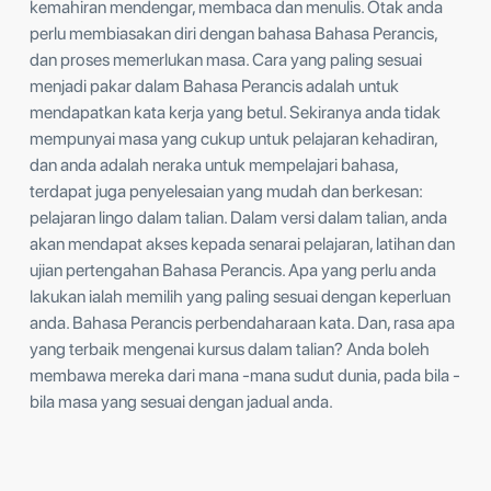
kemahiran mendengar, membaca dan menulis. Otak anda
perlu membiasakan diri dengan bahasa Bahasa Perancis,
dan proses memerlukan masa. Cara yang paling sesuai
menjadi pakar dalam Bahasa Perancis adalah untuk
mendapatkan kata kerja yang betul. Sekiranya anda tidak
mempunyai masa yang cukup untuk pelajaran kehadiran,
dan anda adalah neraka untuk mempelajari bahasa,
terdapat juga penyelesaian yang mudah dan berkesan:
pelajaran lingo dalam talian. Dalam versi dalam talian, anda
akan mendapat akses kepada senarai pelajaran, latihan dan
ujian pertengahan Bahasa Perancis. Apa yang perlu anda
lakukan ialah memilih yang paling sesuai dengan keperluan
anda. Bahasa Perancis perbendaharaan kata. Dan, rasa apa
yang terbaik mengenai kursus dalam talian? Anda boleh
membawa mereka dari mana -mana sudut dunia, pada bila -
bila masa yang sesuai dengan jadual anda.