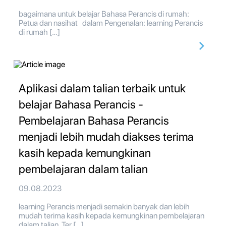
bagaimana untuk belajar Bahasa Perancis di rumah:
Petua dan nasihat dalam Pengenalan: learning Perancis
di rumah […]
Aplikasi dalam talian terbaik untuk
belajar Bahasa Perancis -
Pembelajaran Bahasa Perancis
menjadi lebih mudah diakses terima
kasih kepada kemungkinan
pembelajaran dalam talian
09.08.2023
learning Perancis menjadi semakin banyak dan lebih
mudah terima kasih kepada kemungkinan pembelajaran
dalam talian. Ter […]