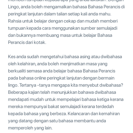
Lingo, anda boleh mengamalkan bahasa Bahasa Perancis di
peringkat lanjutan dalam talian setiap kali anda mahu.
Rahsia untuk belajar dengan cekap dan mudah memberi
tumpuan kepada cara menggunakan sumber semulajadi
dan bukannya membuang masa untuk belajar Bahasa
Perancis dari kotak.
Kes anda sudah mengetahui bahasa asing atau dwibahasa
oleh kelahiran, anda boleh menjimatkan masa yang
berkualiti semasa anda belajar bahasa Bahasa Perancis
pada bahasa online peringkat lanjutan dengan bermain
lingo. Tertanya -tanya mengapa kita menyebut dwibahasa?
Beberapa kajian telah menunjukkan bahawa dwibahasa
mendapati mudah untuk mempelajari bahasa ketiga kerana
mereka mempunyai bakat semulajadi kerana terdedah
kepada bahasa yang berbeza. Kelancaran dan kemahiran
yang datang dengan satu bahasa membantu anda
memperoleh yang lain.