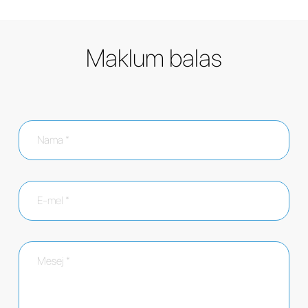
Maklum balas