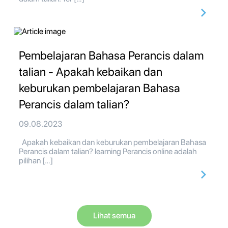
Pembelajaran Bahasa Perancis dalam
talian - Apakah kebaikan dan
keburukan pembelajaran Bahasa
Perancis dalam talian?
09.08.2023
Apakah kebaikan dan keburukan pembelajaran Bahasa
Perancis dalam talian? learning Perancis online adalah
pilihan […]
Lihat semua