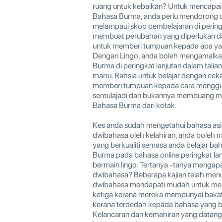
ruang untuk kebaikan? Untuk mencapai 
Bahasa Burma, anda perlu mendorong d
melampaui skop pembelajaran di pering
membuat perubahan yang diperlukan da
untuk memberi tumpuan kepada apa yan
Dengan Lingo, anda boleh mengamalk
Burma di peringkat lanjutan dalam talian
mahu. Rahsia untuk belajar dengan ce
memberi tumpuan kepada cara mengg
semulajadi dan bukannya membuang ma
Bahasa Burma dari kotak.
Kes anda sudah mengetahui bahasa asi
dwibahasa oleh kelahiran, anda boleh
yang berkualiti semasa anda belajar b
Burma pada bahasa online peringkat la
bermain lingo. Tertanya -tanya mengap
dwibahasa? Beberapa kajian telah me
dwibahasa mendapati mudah untuk mem
ketiga kerana mereka mempunyai bakat
kerana terdedah kepada bahasa yang b
Kelancaran dan kemahiran yang datang