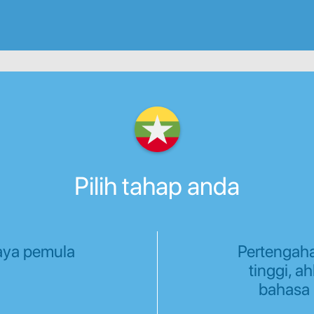
Pilih tahap anda
aya pemula
Pertengah
tinggi, ahl
bahasa