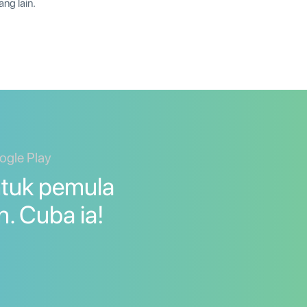
g lain.
ogle Play
tuk pemula
n. Cuba ia!