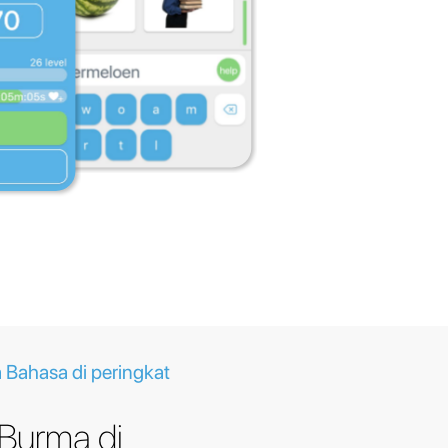
Bahasa di peringkat
Burma di