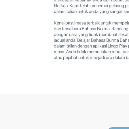
fikirkan. Kami telah menemui peluang 
dalam talian untuk anda yang sangat se
Kenal pasti masa terbaik untuk mempela
dan frasa baru Bahasa Burma. Rancang 
dengan cara yang tidak membuat sekat
jadual anda. Belajar Bahasa Burma Bah
dalam talian dengan aplikasi Lingo Play 
masa. Anda tidak memerlukan rehat pan
atau pejabat untuk menjadi pro dalam 